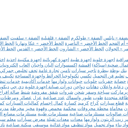
ضفة » نابلس
الضفة » طولكرم
الضفة » قلقيلية
الضفة » سلفيت
الضفة 
 أم الفحم
الخط الأخضر » الناصرة
الخط الأخضر » عكا ونهاريا
الخط الأ
ر » الجولان
الخط الأخضر » الشارون
الخط الأخضر » القدس
الخط الأخ
مراقبة
اجهزة خلوية
اجهزة طبية
اجهزة كهربائية
اجهزة مكتبية
احذية
اخت
مال صحية (سباكة)
اقمشة
اكسسوارات
البان واجبان
العاب
الكترونيات
بنك
بوظة
بيطرة
تاجير سيارات
تامين
تجارة عامة
تحف
تخليص جمركي
ف
تعليم فن التجميل
تكسي
تكنولوجيا الخرائط واجهزة المساحة
تكييف وت
حضانة
حفريات
حلويات
حيوانات ولوازمها
خدمات اكاديمية
خدمات تنظ
ن
دعاية واعلان
دهانات
دواجن
دورات صيانة اجهزة خلوية
دي جي
ديكور
رماركت
سياحة وسفر
شحن
شروات
شقق مفروشة
شنط
صالة افراح
اقة متجددة
طوب
طيور واسماك
عدد صناعية
عزل
عصائر ومرطبات
ة
قطع سيارات
كراج
كرميد
كسارة
كمال اجسام
كماليات السيارات
كمب
ن
محاماة
محطة محروقات
محكمة
محمص وقهوة
مخبز
مخرطة
مدرس
ت صالونات
مستلزمات صناعية
مستلزمات طبية
مستلزمات مصانع ال
 زيت الزيتون ولوازمها
معدات
معدات ثقيلة
معرض سيارات
معلم سي
اد بناء
مواد تجميل
مواد تنظيف
مواد غذائية
موسيقى
ميكنة صناعية
ناد