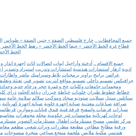
.. جميع المحافظات ..
خارج فلسطين
الضفة » جنين
الضفة » طوباس
ال
قطاع غزة
الخط الأخضر » حيفا
الخط الأخضر » رهط
الخط الأخضر »
الخط الأخض
.. جميع الاقسام ..
أدخنة وأراجيل
ابواب
اتصالات
اثاث
اجهزة انذار و
ادوية
ازهار
استشارات هندسية
استشارات وتدريب
استيراد وتصدير
اع
عرائس
برابيج
براويز
برمجيات
بلاط وسيراميك
بناشر واطارات
جرافيكس
تصميم داخلي
تصميم مواقع انترنت
تصوير فني
تعبئة وتغلي
ومجمدات
جامعات وكليات
حج وعمرة
حجر ورخام
حديد وحدادة
خطاط
خطوط طيران
خلويات
خياطة
خيزران
دباغة الجلود
دراي كلي
ستانلس ستيل
ستلايت
ستوديو
سجاد وموكيت
سلالم
سلامة عامة
سوب
صرافة
صناعات معدنية
صيانة اجهزة خلوية
صيانة اجهزة كهربائية
ط
سيارات
فرشات واسفنج
فرقة فنية
فندق
قبانات وموازين
قرطاسي
لوحات كهربائية
مؤسسات غير حكومية
مجلة
مجوهرات
محاسبو
مركز تعليمي
مسبح
مستلزمات اطفال
مستلزمات التصوير
مستلزما
ورقية
مطابخ
مطاحن
مطبعة
مطرزات وتراث شعبي
مطعم
معاصر
هندسي
مكتبة
ملابس
ملحمة
منتجع سياحي
منجرة
منسوجات
مو