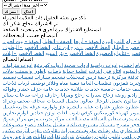
اغلاق
اشتراك
تأكد من تعبئة الحقول ذات العلامة الحمراء
تم الاشتراك بنجاح, شكرا لك
لتستطيع الاشتراك مرة اخرى قم بتحديث الصفحة
المصالح حسب المحافظات
» رام الله والبيره
الضفة » أريحا
الضفة » الخليل
الضفة » بيت لحم
خضر » الجليل
الخط الأخضر » مرج ابن عامر
الخط الأخضر » البطوف
ضر » نتانيا والخضيرة
الخط الأخضر » بئر السبع
الخط الأخضر » ايلات
اقسام المصالح
ام
اخشاب
ادوات رياضية
ادوات صحية
ادوات كهربائية
ادوات منزلية
المنيوم
انتاج فني
انترنت
انظمة حماية
باصات
باطون واسمنت
بدلات
تدفئة مركزية
ترجمة
تزيين
تسجيلات
تشحيم سيارات
تصفيات
تصميم
بريد
تلفزيون
تنظيفات العامة
تنقية مياه وفلاتر
توظيف
ثريات
ثلاجات
يف
خدمات جامعية
خدمات طلابية
خدمات عامة
خزف
خضار وفواكه
راديو
روضة
زجاج سيارات
زجاج ومرايا
زخارف
زراعة
ساعات
ستائر
صالون تجميل للرجال
صالون تجميل للسيدات
صحافة
صحف وجرائد
عطارة
عطور
عقارات
عناية بالبشرة
غاز ولوازمه
غرفة تجارية
غسيل
يوتر
كهرباء
كوزمتكس
كوفي شوب
لغات
لوازم حدادين
لوازم نجارين
ة
مدرسة تعليم السياقة
مدينة العاب
مركز تدريب مهني
مركز تسوق
حجر
مسرح
مسمكة
مشاريع صناعية
مشتل
مصاعد
مصنع
مصنوعات
اقة نظري
مفروشات
مفروشات منزلية
مقاولات
مقهى انترنت
مكتب
ي رياضي
نايلون
نايلون وبلاستيك
نثريات
نقابات
نقليات
هدايا
هيدروليك