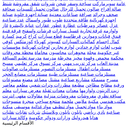
عامة
سوبرماركت
سياحة وسفر
شحن
شروات
شقق مفروشة
شنط
صالة افراح
صالون تجميل للرجال
صالون تجميل للسيدات
صحافة
صحف وجرائد
صرافة
صناعات معدنية
صيانة اجهزة خلوية
صيانة
اجهزة كهربائية
طاقة متجددة
طوب
طيور واسماك
عدد صناعية
عزل
عصائر ومرطبات
عطارة
عطور
عقارات
عناية بالبشرة
غاز
ولوازمه
غرفة تجارية
غسيل سيارات
فرشات واسفنج
فرقة فنية
فندق
قبانات وموازين
قرطاسية
قطع سيارات
كراج
كرميد
كسارة
كمال اجسام
كماليات السيارات
كمبيوتر
كهرباء
كوزمتكس
كوفي
شوب
لغات
لوازم حدادين
لوازم نجارين
لوحات كهربائية
مؤسسات
غير حكومية
مجلة
مجوهرات
محاسبون
محاماة
محطة محروقات
محكمة
محمص وقهوة
مخبز
مخرطة
مدرسة
مدرسة تعليم السياقة
مدينة العاب
مركز تدريب مهني
مركز تسوق
مركز تعليمي
مسبح
مستلزمات اطفال
مستلزمات التصوير
مستلزمات صالونات
مستلزمات صناعية
مستلزمات طبية
مستلزمات مصانع الحجر
مسرح
مسمكة
مشاريع صناعية
مشتل
مصاعد
مصنع
مصنوعات
ورقية
مطابخ
مطاحن
مطبعة
مطرزات وتراث شعبي
مطعم
معاصر
زيت الزيتون ولوازمها
معدات
معدات ثقيلة
معرض سيارات
معلم
سياقة نظري
مفروشات
مفروشات منزلية
مقاولات
مقهى انترنت
مكتب هندسي
مكتبة
ملابس
ملحمة
منتجع سياحي
منجرة
منسوجات
مواد بناء
مواد تجميل
مواد تنظيف
مواد غذائية
موسيقى
ميكنة
صناعية
نادي رياضي
نايلون
نايلون وبلاستيك
نثريات
نقابات
نقليات
هدايا
هيدروليك
وزارات ودوائر حكومية
وكالة سيارات
الأقسام الرئيسية