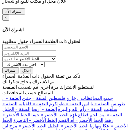
اعلان محل او مكتب للبيع او للايجار
اشترك الآن
×
اشترك الآن
الحقول ذات العلامة الحمراء حقول مطلوبة
اغلاق
اشتراك
تأكد من تعبئة الحقول ذات العلامة الحمراء
تم الاشتراك بنجاح, شكرا لك
لتستطيع الاشتراك مرة اخرى قم بتحديث الصفحة
المصالح حسب المحافظات
.. جميع المحافظات ..
خارج فلسطين
الضفة » جنين
الضفة »
طوباس
الضفة » نابلس
الضفة » طولكرم
الضفة » قلقيلية
الضفة »
سلفيت
الضفة » رام الله والبيره
الضفة » أريحا
الضفة » الخليل
الضفة » بيت لحم
قطاع غزة
الخط الأخضر » حيفا
الخط الأخضر »
رهط
الخط الأخضر » أم الفحم
الخط الأخضر » الناصرة
الخط
الأخضر » عكا ونهاريا
الخط الأخضر » الجليل
الخط الأخضر » مرج ابن