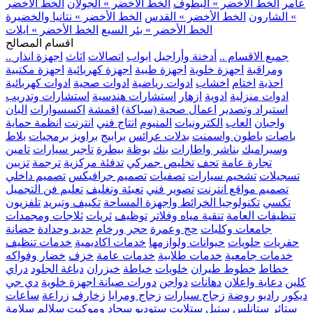
عامر
الخط الأخضر » البطوف
الخط الأخضر » الجولان
الخط الأخضر
» الشارون
الخط الأخضر » القدس
الخط الأخضر » نتانيا والخضيرة
الخط الأخضر » بئر السبع
الخط الأخضر » ايلات
اقسام المصالح
.. جميع الاقسام ..
أدخنة وأراجيل
ابواب
اتصالات
اثاث
اجهزة انذار
ومراقبة
اجهزة خلوية
اجهزة طبية
اجهزة كهربائية
اجهزة مكتبية
احذية
اختام
اخشاب
ادوات رياضية
ادوات صحية
ادوات كهربائية
ادوات منزلية
ادوية
ازهار
استشارات هندسية
استشارات وتدريب
استيراد وتصدير
اعمال صحية (سباكة)
اقمشة
اكسسوارات
البان
واجبان
العاب
الكترونيات
المنيوم
انتاج فني
انترنت
انظمة حماية
باصات
باطون واسمنت
بدلات عرائس
برابيج
براويز
برمجيات
بلاط
وسيراميك
بناشر واطارات
بنك
بوظة
بيطرة
تاجير سيارات
تامين
تجارة عامة
تحف
تخليص جمركي
تدفئة مركزية
ترجمة
تزيين
تسجيلات
تشحيم سيارات
تصفيات
تصميم جرافيكس
تصميم داخلي
تصميم مواقع انترنت
تصوير فني
تعبئة وتغليف
تعليم فن التجميل
تكسي
تكنولوجيا الخرائط واجهزة المساحة
تكييف وتبريد
تلفزيون
تنظيفات العامة
تنقية مياه وفلاتر
توظيف
ثريات
ثلاجات ومجمدات
جامعات وكليات
حج وعمرة
حجر ورخام
حديد وحدادة
حضانة
حفريات
حلويات
حيوانات ولوازمها
خدمات اكاديمية
خدمات تنظيف
خدمات جامعية
خدمات طلابية
خدمات عامة
خزف
خضار وفواكه
خطاط
خطوط طيران
خلويات
خياطة
خيزران
دباغة الجلود
دراي
كلين
دعاية واعلان
دهانات
دواجن
دورات صيانة اجهزة خلوية
دي جي
ديكور
راديو
روضة
زجاج سيارات
زجاج ومرايا
زخارف
زراعة
ساعات
ستائر
ستانلس ستيل
ستلايت
ستوديو
سجاد وموكيت
سلالم
سلامة