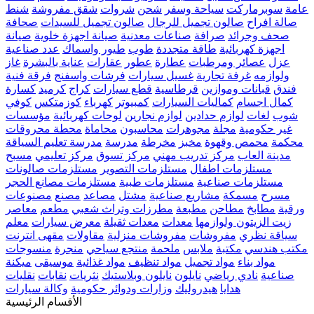
عامة
سوبرماركت
سياحة وسفر
شحن
شروات
شقق مفروشة
شنط
صالة افراح
صالون تجميل للرجال
صالون تجميل للسيدات
صحافة
صحف وجرائد
صرافة
صناعات معدنية
صيانة اجهزة خلوية
صيانة
اجهزة كهربائية
طاقة متجددة
طوب
طيور واسماك
عدد صناعية
عزل
عصائر ومرطبات
عطارة
عطور
عقارات
عناية بالبشرة
غاز
ولوازمه
غرفة تجارية
غسيل سيارات
فرشات واسفنج
فرقة فنية
فندق
قبانات وموازين
قرطاسية
قطع سيارات
كراج
كرميد
كسارة
كمال اجسام
كماليات السيارات
كمبيوتر
كهرباء
كوزمتكس
كوفي
شوب
لغات
لوازم حدادين
لوازم نجارين
لوحات كهربائية
مؤسسات
غير حكومية
مجلة
مجوهرات
محاسبون
محاماة
محطة محروقات
محكمة
محمص وقهوة
مخبز
مخرطة
مدرسة
مدرسة تعليم السياقة
مدينة العاب
مركز تدريب مهني
مركز تسوق
مركز تعليمي
مسبح
مستلزمات اطفال
مستلزمات التصوير
مستلزمات صالونات
مستلزمات صناعية
مستلزمات طبية
مستلزمات مصانع الحجر
مسرح
مسمكة
مشاريع صناعية
مشتل
مصاعد
مصنع
مصنوعات
ورقية
مطابخ
مطاحن
مطبعة
مطرزات وتراث شعبي
مطعم
معاصر
زيت الزيتون ولوازمها
معدات
معدات ثقيلة
معرض سيارات
معلم
سياقة نظري
مفروشات
مفروشات منزلية
مقاولات
مقهى انترنت
مكتب هندسي
مكتبة
ملابس
ملحمة
منتجع سياحي
منجرة
منسوجات
مواد بناء
مواد تجميل
مواد تنظيف
مواد غذائية
موسيقى
ميكنة
صناعية
نادي رياضي
نايلون
نايلون وبلاستيك
نثريات
نقابات
نقليات
هدايا
هيدروليك
وزارات ودوائر حكومية
وكالة سيارات
الأقسام الرئيسية