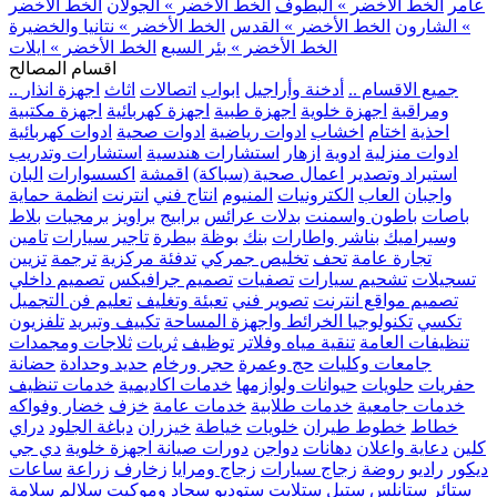
عامر
الخط الأخضر » البطوف
الخط الأخضر » الجولان
الخط الأخضر
» الشارون
الخط الأخضر » القدس
الخط الأخضر » نتانيا والخضيرة
الخط الأخضر » بئر السبع
الخط الأخضر » ايلات
اقسام المصالح
.. جميع الاقسام ..
أدخنة وأراجيل
ابواب
اتصالات
اثاث
اجهزة انذار
ومراقبة
اجهزة خلوية
اجهزة طبية
اجهزة كهربائية
اجهزة مكتبية
احذية
اختام
اخشاب
ادوات رياضية
ادوات صحية
ادوات كهربائية
ادوات منزلية
ادوية
ازهار
استشارات هندسية
استشارات وتدريب
استيراد وتصدير
اعمال صحية (سباكة)
اقمشة
اكسسوارات
البان
واجبان
العاب
الكترونيات
المنيوم
انتاج فني
انترنت
انظمة حماية
باصات
باطون واسمنت
بدلات عرائس
برابيج
براويز
برمجيات
بلاط
وسيراميك
بناشر واطارات
بنك
بوظة
بيطرة
تاجير سيارات
تامين
تجارة عامة
تحف
تخليص جمركي
تدفئة مركزية
ترجمة
تزيين
تسجيلات
تشحيم سيارات
تصفيات
تصميم جرافيكس
تصميم داخلي
تصميم مواقع انترنت
تصوير فني
تعبئة وتغليف
تعليم فن التجميل
تكسي
تكنولوجيا الخرائط واجهزة المساحة
تكييف وتبريد
تلفزيون
تنظيفات العامة
تنقية مياه وفلاتر
توظيف
ثريات
ثلاجات ومجمدات
جامعات وكليات
حج وعمرة
حجر ورخام
حديد وحدادة
حضانة
حفريات
حلويات
حيوانات ولوازمها
خدمات اكاديمية
خدمات تنظيف
خدمات جامعية
خدمات طلابية
خدمات عامة
خزف
خضار وفواكه
خطاط
خطوط طيران
خلويات
خياطة
خيزران
دباغة الجلود
دراي
كلين
دعاية واعلان
دهانات
دواجن
دورات صيانة اجهزة خلوية
دي جي
ديكور
راديو
روضة
زجاج سيارات
زجاج ومرايا
زخارف
زراعة
ساعات
ستائر
ستانلس ستيل
ستلايت
ستوديو
سجاد وموكيت
سلالم
سلامة