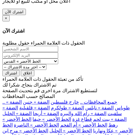
اعلان محل او مكتب للبيع او للايجار
اشترك الآن
×
اشترك الآن
الحقول ذات العلامة الحمراء حقول مطلوبة
اغلاق
اشتراك
تأكد من تعبئة الحقول ذات العلامة الحمراء
تم الاشتراك بنجاح, شكرا لك
لتستطيع الاشتراك مرة اخرى قم بتحديث الصفحة
المصالح حسب المحافظات
.. جميع المحافظات ..
خارج فلسطين
الضفة » جنين
الضفة »
طوباس
الضفة » نابلس
الضفة » طولكرم
الضفة » قلقيلية
الضفة »
سلفيت
الضفة » رام الله والبيره
الضفة » أريحا
الضفة » الخليل
الضفة » بيت لحم
قطاع غزة
الخط الأخضر » حيفا
الخط الأخضر »
رهط
الخط الأخضر » أم الفحم
الخط الأخضر » الناصرة
الخط
الأخضر » عكا ونهاريا
الخط الأخضر » الجليل
الخط الأخضر » مرج ابن