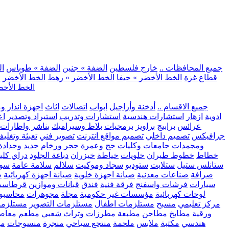
.. جميع المحافظات ..
خارج فلسطين
الضفة » جنين
الضفة » طوباس
ال
قطاع غزة
الخط الأخضر » حيفا
الخط الأخضر » رهط
الخط الأخضر »
الخط الأخض
.. جميع الاقسام ..
أدخنة وأراجيل
ابواب
اتصالات
اثاث
اجهزة انذار و
ادوية
ازهار
استشارات هندسية
استشارات وتدريب
استيراد وتصدير
اع
عرائس
برابيج
براويز
برمجيات
بلاط وسيراميك
بناشر واطارات
جرافيكس
تصميم داخلي
تصميم مواقع انترنت
تصوير فني
تعبئة وتغلي
ومجمدات
جامعات وكليات
حج وعمرة
حجر ورخام
حديد وحدادة
خطاط
خطوط طيران
خلويات
خياطة
خيزران
دباغة الجلود
دراي كلي
ستانلس ستيل
ستلايت
ستوديو
سجاد وموكيت
سلالم
سلامة عامة
سوب
صرافة
صناعات معدنية
صيانة اجهزة خلوية
صيانة اجهزة كهربائية
ط
سيارات
فرشات واسفنج
فرقة فنية
فندق
قبانات وموازين
قرطاسي
لوحات كهربائية
مؤسسات غير حكومية
مجلة
مجوهرات
محاسبو
مركز تعليمي
مسبح
مستلزمات اطفال
مستلزمات التصوير
مستلزما
ورقية
مطابخ
مطاحن
مطبعة
مطرزات وتراث شعبي
مطعم
معاصر
هندسي
مكتبة
ملابس
ملحمة
منتجع سياحي
منجرة
منسوجات
مو