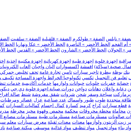
ضفة » نابلس
الضفة » طولكرم
الضفة » قلقيلية
الضفة » سلفيت
الضفة 
 أم الفحم
الخط الأخضر » الناصرة
الخط الأخضر » عكا ونهاريا
الخط الأ
ر » الجولان
الخط الأخضر » الشارون
الخط الأخضر » القدس
الخط الأخ
مراقبة
اجهزة خلوية
اجهزة طبية
اجهزة كهربائية
اجهزة مكتبية
احذية
اخت
مال صحية (سباكة)
اقمشة
اكسسوارات
البان واجبان
العاب
الكترونيات
بنك
بوظة
بيطرة
تاجير سيارات
تامين
تجارة عامة
تحف
تخليص جمركي
ف
تعليم فن التجميل
تكسي
تكنولوجيا الخرائط واجهزة المساحة
تكييف وت
حضانة
حفريات
حلويات
حيوانات ولوازمها
خدمات اكاديمية
خدمات تنظ
ن
دعاية واعلان
دهانات
دواجن
دورات صيانة اجهزة خلوية
دي جي
ديكور
رماركت
سياحة وسفر
شحن
شروات
شقق مفروشة
شنط
صالة افراح
اقة متجددة
طوب
طيور واسماك
عدد صناعية
عزل
عصائر ومرطبات
ة
قطع سيارات
كراج
كرميد
كسارة
كمال اجسام
كماليات السيارات
كمب
ن
محاماة
محطة محروقات
محكمة
محمص وقهوة
مخبز
مخرطة
مدرس
ت صالونات
مستلزمات صناعية
مستلزمات طبية
مستلزمات مصانع ال
 زيت الزيتون ولوازمها
معدات
معدات ثقيلة
معرض سيارات
معلم سي
اد بناء
مواد تجميل
مواد تنظيف
مواد غذائية
موسيقى
ميكنة صناعية
ناد