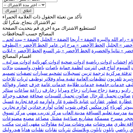
اغلاق
اشتراك
تأكد من تعبئة الحقول ذات العلامة الحمراء
تم الاشتراك بنجاح, شكرا لك
لتستطيع الاشتراك مرة اخرى قم بتحديث الصفحة
المصالح حسب المحافظات
» رام الله والبيره
الضفة » أريحا
الضفة » الخليل
الضفة » بيت لحم
خضر » الجليل
الخط الأخضر » مرج ابن عامر
الخط الأخضر » البطوف
ضر » نتانيا والخضيرة
الخط الأخضر » بئر السبع
الخط الأخضر » ايلات
اقسام المصالح
ام
اخشاب
ادوات رياضية
ادوات صحية
ادوات كهربائية
ادوات منزلية
المنيوم
انتاج فني
انترنت
انظمة حماية
باصات
باطون واسمنت
بدلات
تدفئة مركزية
ترجمة
تزيين
تسجيلات
تشحيم سيارات
تصفيات
تصميم
بريد
تلفزيون
تنظيفات العامة
تنقية مياه وفلاتر
توظيف
ثريات
ثلاجات
يف
خدمات جامعية
خدمات طلابية
خدمات عامة
خزف
خضار وفواكه
راديو
روضة
زجاج سيارات
زجاج ومرايا
زخارف
زراعة
ساعات
ستائر
صالون تجميل للرجال
صالون تجميل للسيدات
صحافة
صحف وجرائد
عطارة
عطور
عقارات
عناية بالبشرة
غاز ولوازمه
غرفة تجارية
غسيل
يوتر
كهرباء
كوزمتكس
كوفي شوب
لغات
لوازم حدادين
لوازم نجارين
ة
مدرسة تعليم السياقة
مدينة العاب
مركز تدريب مهني
مركز تسوق
حجر
مسرح
مسمكة
مشاريع صناعية
مشتل
مصاعد
مصنع
مصنوعات
اقة نظري
مفروشات
مفروشات منزلية
مقاولات
مقهى انترنت
مكتب
ي رياضي
نايلون
نايلون وبلاستيك
نثريات
نقابات
نقليات
هدايا
هيدروليك