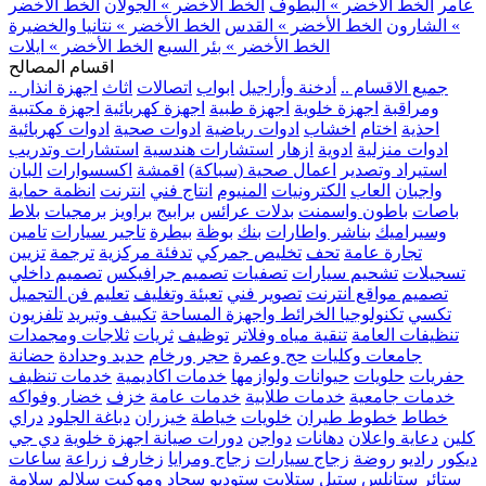
عامر
الخط الأخضر » البطوف
الخط الأخضر » الجولان
الخط الأخضر
» الشارون
الخط الأخضر » القدس
الخط الأخضر » نتانيا والخضيرة
الخط الأخضر » بئر السبع
الخط الأخضر » ايلات
اقسام المصالح
.. جميع الاقسام ..
أدخنة وأراجيل
ابواب
اتصالات
اثاث
اجهزة انذار
ومراقبة
اجهزة خلوية
اجهزة طبية
اجهزة كهربائية
اجهزة مكتبية
احذية
اختام
اخشاب
ادوات رياضية
ادوات صحية
ادوات كهربائية
ادوات منزلية
ادوية
ازهار
استشارات هندسية
استشارات وتدريب
استيراد وتصدير
اعمال صحية (سباكة)
اقمشة
اكسسوارات
البان
واجبان
العاب
الكترونيات
المنيوم
انتاج فني
انترنت
انظمة حماية
باصات
باطون واسمنت
بدلات عرائس
برابيج
براويز
برمجيات
بلاط
وسيراميك
بناشر واطارات
بنك
بوظة
بيطرة
تاجير سيارات
تامين
تجارة عامة
تحف
تخليص جمركي
تدفئة مركزية
ترجمة
تزيين
تسجيلات
تشحيم سيارات
تصفيات
تصميم جرافيكس
تصميم داخلي
تصميم مواقع انترنت
تصوير فني
تعبئة وتغليف
تعليم فن التجميل
تكسي
تكنولوجيا الخرائط واجهزة المساحة
تكييف وتبريد
تلفزيون
تنظيفات العامة
تنقية مياه وفلاتر
توظيف
ثريات
ثلاجات ومجمدات
جامعات وكليات
حج وعمرة
حجر ورخام
حديد وحدادة
حضانة
حفريات
حلويات
حيوانات ولوازمها
خدمات اكاديمية
خدمات تنظيف
خدمات جامعية
خدمات طلابية
خدمات عامة
خزف
خضار وفواكه
خطاط
خطوط طيران
خلويات
خياطة
خيزران
دباغة الجلود
دراي
كلين
دعاية واعلان
دهانات
دواجن
دورات صيانة اجهزة خلوية
دي جي
ديكور
راديو
روضة
زجاج سيارات
زجاج ومرايا
زخارف
زراعة
ساعات
ستائر
ستانلس ستيل
ستلايت
ستوديو
سجاد وموكيت
سلالم
سلامة