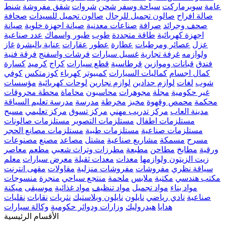
عامة
سوبرماركت
سياحة وسفر
شحن
شروات
شقق مفروشة
شنط
صالة افراح
صالون تجميل للرجال
صالون تجميل للسيدات
صحافة
صحف وجرائد
صرافة
صناعات معدنية
صيانة اجهزة خلوية
صيانة
اجهزة كهربائية
طاقة متجددة
طوب
طيور واسماك
عدد صناعية
عزل
عصائر ومرطبات
عطارة
عطور
عقارات
عناية بالبشرة
غاز
ولوازمه
غرفة تجارية
غسيل سيارات
فرشات واسفنج
فرقة فنية
فندق
قبانات وموازين
قرطاسية
قطع سيارات
كراج
كرميد
كسارة
كمال اجسام
كماليات السيارات
كمبيوتر
كهرباء
كوزمتكس
كوفي
شوب
لغات
لوازم حدادين
لوازم نجارين
لوحات كهربائية
مؤسسات
غير حكومية
مجلة
مجوهرات
محاسبون
محاماة
محطة محروقات
محكمة
محمص وقهوة
مخبز
مخرطة
مدرسة
مدرسة تعليم السياقة
مدينة العاب
مركز تدريب مهني
مركز تسوق
مركز تعليمي
مسبح
مستلزمات اطفال
مستلزمات التصوير
مستلزمات صالونات
مستلزمات صناعية
مستلزمات طبية
مستلزمات مصانع الحجر
مسرح
مسمكة
مشاريع صناعية
مشتل
مصاعد
مصنع
مصنوعات
ورقية
مطابخ
مطاحن
مطبعة
مطرزات وتراث شعبي
مطعم
معاصر
زيت الزيتون ولوازمها
معدات
معدات ثقيلة
معرض سيارات
معلم
سياقة نظري
مفروشات
مفروشات منزلية
مقاولات
مقهى انترنت
مكتب هندسي
مكتبة
ملابس
ملحمة
منتجع سياحي
منجرة
منسوجات
مواد بناء
مواد تجميل
مواد تنظيف
مواد غذائية
موسيقى
ميكنة
صناعية
نادي رياضي
نايلون
نايلون وبلاستيك
نثريات
نقابات
نقليات
هدايا
هيدروليك
وزارات ودوائر حكومية
وكالة سيارات
الأقسام الرئيسية