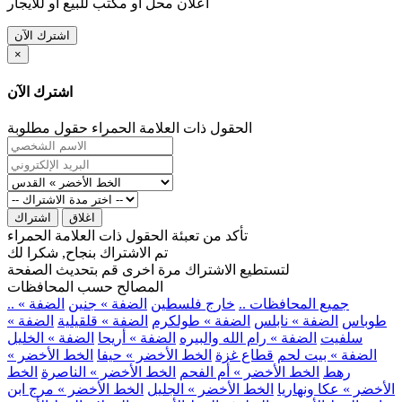
اعلان محل او مكتب للبيع او للايجار
اشترك الآن
×
اشترك الآن
الحقول ذات العلامة الحمراء حقول مطلوبة
اغلاق
اشتراك
تأكد من تعبئة الحقول ذات العلامة الحمراء
تم الاشتراك بنجاح, شكرا لك
لتستطيع الاشتراك مرة اخرى قم بتحديث الصفحة
المصالح حسب المحافظات
.. جميع المحافظات ..
خارج فلسطين
الضفة » جنين
الضفة »
طوباس
الضفة » نابلس
الضفة » طولكرم
الضفة » قلقيلية
الضفة »
سلفيت
الضفة » رام الله والبيره
الضفة » أريحا
الضفة » الخليل
الضفة » بيت لحم
قطاع غزة
الخط الأخضر » حيفا
الخط الأخضر »
رهط
الخط الأخضر » أم الفحم
الخط الأخضر » الناصرة
الخط
الأخضر » عكا ونهاريا
الخط الأخضر » الجليل
الخط الأخضر » مرج ابن