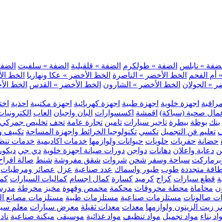
ضفة » نابلس
الضفة » طولكرم
الضفة » قلقيلية
الضفة » سلفيت
الضفة 
 أم الفحم
الخط الأخضر » الناصرة
الخط الأخضر » عكا ونهاريا
الخط الأ
ر » الجولان
الخط الأخضر » الشارون
الخط الأخضر » القدس
الخط الأخ
مراقبة
اجهزة خلوية
اجهزة طبية
اجهزة كهربائية
اجهزة مكتبية
احذية
اخت
مال صحية (سباكة)
اقمشة
اكسسوارات
البان واجبان
العاب
الكترونيات
بنك
بوظة
بيطرة
تاجير سيارات
تامين
تجارة عامة
تحف
تخليص جمركي
ف
تعليم فن التجميل
تكسي
تكنولوجيا الخرائط واجهزة المساحة
تكييف وت
حضانة
حفريات
حلويات
حيوانات ولوازمها
خدمات اكاديمية
خدمات تنظ
ن
دعاية واعلان
دهانات
دواجن
دورات صيانة اجهزة خلوية
دي جي
ديكور
رماركت
سياحة وسفر
شحن
شروات
شقق مفروشة
شنط
صالة افراح
اقة متجددة
طوب
طيور واسماك
عدد صناعية
عزل
عصائر ومرطبات
ة
قطع سيارات
كراج
كرميد
كسارة
كمال اجسام
كماليات السيارات
كمب
ن
محاماة
محطة محروقات
محكمة
محمص وقهوة
مخبز
مخرطة
مدرس
ت صالونات
مستلزمات صناعية
مستلزمات طبية
مستلزمات مصانع ال
 زيت الزيتون ولوازمها
معدات
معدات ثقيلة
معرض سيارات
معلم سي
اد بناء
مواد تجميل
مواد تنظيف
مواد غذائية
موسيقى
ميكنة صناعية
ناد