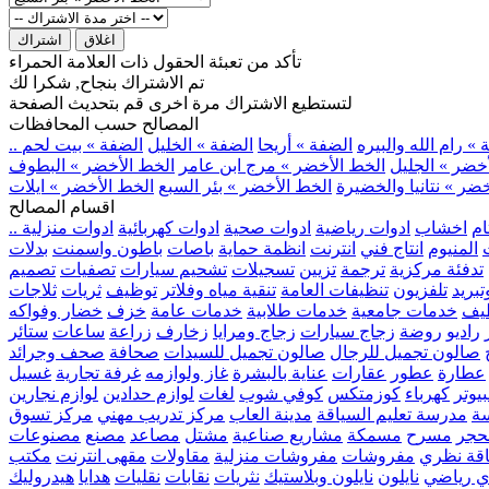
اغلاق
اشتراك
تأكد من تعبئة الحقول ذات العلامة الحمراء
تم الاشتراك بنجاح, شكرا لك
لتستطيع الاشتراك مرة اخرى قم بتحديث الصفحة
المصالح حسب المحافظات
» رام الله والبيره
الضفة » أريحا
الضفة » الخليل
الضفة » بيت لحم
خضر » الجليل
الخط الأخضر » مرج ابن عامر
الخط الأخضر » البطوف
ضر » نتانيا والخضيرة
الخط الأخضر » بئر السبع
الخط الأخضر » ايلات
اقسام المصالح
ام
اخشاب
ادوات رياضية
ادوات صحية
ادوات كهربائية
ادوات منزلية
المنيوم
انتاج فني
انترنت
انظمة حماية
باصات
باطون واسمنت
بدلات
تدفئة مركزية
ترجمة
تزيين
تسجيلات
تشحيم سيارات
تصفيات
تصميم
بريد
تلفزيون
تنظيفات العامة
تنقية مياه وفلاتر
توظيف
ثريات
ثلاجات
يف
خدمات جامعية
خدمات طلابية
خدمات عامة
خزف
خضار وفواكه
راديو
روضة
زجاج سيارات
زجاج ومرايا
زخارف
زراعة
ساعات
ستائر
صالون تجميل للرجال
صالون تجميل للسيدات
صحافة
صحف وجرائد
عطارة
عطور
عقارات
عناية بالبشرة
غاز ولوازمه
غرفة تجارية
غسيل
يوتر
كهرباء
كوزمتكس
كوفي شوب
لغات
لوازم حدادين
لوازم نجارين
ة
مدرسة تعليم السياقة
مدينة العاب
مركز تدريب مهني
مركز تسوق
حجر
مسرح
مسمكة
مشاريع صناعية
مشتل
مصاعد
مصنع
مصنوعات
اقة نظري
مفروشات
مفروشات منزلية
مقاولات
مقهى انترنت
مكتب
ي رياضي
نايلون
نايلون وبلاستيك
نثريات
نقابات
نقليات
هدايا
هيدروليك