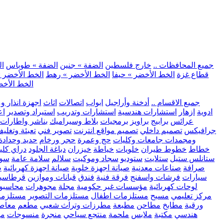
.. جميع المحافظات ..
خارج فلسطين
الضفة » جنين
الضفة » طوباس
ال
قطاع غزة
الخط الأخضر » حيفا
الخط الأخضر » رهط
الخط الأخضر »
الخط الأخض
.. جميع الاقسام ..
أدخنة وأراجيل
ابواب
اتصالات
اثاث
اجهزة انذار و
ادوية
ازهار
استشارات هندسية
استشارات وتدريب
استيراد وتصدير
اع
عرائس
برابيج
براويز
برمجيات
بلاط وسيراميك
بناشر واطارات
جرافيكس
تصميم داخلي
تصميم مواقع انترنت
تصوير فني
تعبئة وتغلي
ومجمدات
جامعات وكليات
حج وعمرة
حجر ورخام
حديد وحدادة
خطاط
خطوط طيران
خلويات
خياطة
خيزران
دباغة الجلود
دراي كلي
ستانلس ستيل
ستلايت
ستوديو
سجاد وموكيت
سلالم
سلامة عامة
سوب
صرافة
صناعات معدنية
صيانة اجهزة خلوية
صيانة اجهزة كهربائية
ط
سيارات
فرشات واسفنج
فرقة فنية
فندق
قبانات وموازين
قرطاسي
لوحات كهربائية
مؤسسات غير حكومية
مجلة
مجوهرات
محاسبو
مركز تعليمي
مسبح
مستلزمات اطفال
مستلزمات التصوير
مستلزما
ورقية
مطابخ
مطاحن
مطبعة
مطرزات وتراث شعبي
مطعم
معاصر
هندسي
مكتبة
ملابس
ملحمة
منتجع سياحي
منجرة
منسوجات
مو