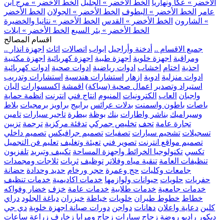
الأخضر » عكا ونهاريا
الخط الأخضر » الجليل
الخط الأخضر » مرج ابن
عامر
الخط الأخضر » البطوف
الخط الأخضر » الجولان
الخط الأخضر
» الشارون
الخط الأخضر » القدس
الخط الأخضر » نتانيا والخضيرة
الخط الأخضر » بئر السبع
الخط الأخضر » ايلات
اقسام المصالح
.. جميع الاقسام ..
أدخنة وأراجيل
ابواب
اتصالات
اثاث
اجهزة انذار
ومراقبة
اجهزة خلوية
اجهزة طبية
اجهزة كهربائية
اجهزة مكتبية
احذية
اختام
اخشاب
ادوات رياضية
ادوات صحية
ادوات كهربائية
ادوات منزلية
ادوية
ازهار
استشارات هندسية
استشارات وتدريب
استيراد وتصدير
اعمال صحية (سباكة)
اقمشة
اكسسوارات
البان
واجبان
العاب
الكترونيات
المنيوم
انتاج فني
انترنت
انظمة حماية
باصات
باطون واسمنت
بدلات عرائس
برابيج
براويز
برمجيات
بلاط
وسيراميك
بناشر واطارات
بنك
بوظة
بيطرة
تاجير سيارات
تامين
تجارة عامة
تحف
تخليص جمركي
تدفئة مركزية
ترجمة
تزيين
تسجيلات
تشحيم سيارات
تصفيات
تصميم جرافيكس
تصميم داخلي
تصميم مواقع انترنت
تصوير فني
تعبئة وتغليف
تعليم فن التجميل
تكسي
تكنولوجيا الخرائط واجهزة المساحة
تكييف وتبريد
تلفزيون
تنظيفات العامة
تنقية مياه وفلاتر
توظيف
ثريات
ثلاجات ومجمدات
جامعات وكليات
حج وعمرة
حجر ورخام
حديد وحدادة
حضانة
حفريات
حلويات
حيوانات ولوازمها
خدمات اكاديمية
خدمات تنظيف
خدمات جامعية
خدمات طلابية
خدمات عامة
خزف
خضار وفواكه
خطاط
خطوط طيران
خلويات
خياطة
خيزران
دباغة الجلود
دراي
كلين
دعاية واعلان
دهانات
دواجن
دورات صيانة اجهزة خلوية
دي جي
ديكور
راديو
روضة
زجاج سيارات
زجاج ومرايا
زخارف
زراعة
ساعات