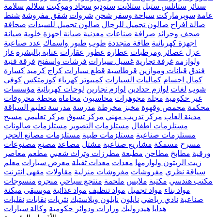
ستائر
ستانلس ستيل
ستلايت
ستوديو
سجاد وموكيت
سلالم
سلامة
عامة
سوبرماركت
سياحة وسفر
شحن
شروات
شقق مفروشة
شنط
صالة افراح
صالون تجميل للرجال
صالون تجميل للسيدات
صحافة
صحف وجرائد
صرافة
صناعات معدنية
صيانة اجهزة خلوية
صيانة
اجهزة كهربائية
طاقة متجددة
طوب
طيور واسماك
عدد صناعية
عزل
عصائر ومرطبات
عطارة
عطور
عقارات
عناية بالبشرة
غاز
ولوازمه
غرفة تجارية
غسيل سيارات
فرشات واسفنج
فرقة فنية
فندق
قبانات وموازين
قرطاسية
قطع سيارات
كراج
كرميد
كسارة
كمال اجسام
كماليات السيارات
كمبيوتر
كهرباء
كوزمتكس
كوفي
شوب
لغات
لوازم حدادين
لوازم نجارين
لوحات كهربائية
مؤسسات
غير حكومية
مجلة
مجوهرات
محاسبون
محاماة
محطة محروقات
محكمة
محمص وقهوة
مخبز
مخرطة
مدرسة
مدرسة تعليم السياقة
مدينة العاب
مركز تدريب مهني
مركز تسوق
مركز تعليمي
مسبح
مستلزمات اطفال
مستلزمات التصوير
مستلزمات صالونات
مستلزمات صناعية
مستلزمات طبية
مستلزمات مصانع الحجر
مسرح
مسمكة
مشاريع صناعية
مشتل
مصاعد
مصنع
مصنوعات
ورقية
مطابخ
مطاحن
مطبعة
مطرزات وتراث شعبي
مطعم
معاصر
زيت الزيتون ولوازمها
معدات
معدات ثقيلة
معرض سيارات
معلم
سياقة نظري
مفروشات
مفروشات منزلية
مقاولات
مقهى انترنت
مكتب هندسي
مكتبة
ملابس
ملحمة
منتجع سياحي
منجرة
منسوجات
مواد بناء
مواد تجميل
مواد تنظيف
مواد غذائية
موسيقى
ميكنة
صناعية
نادي رياضي
نايلون
نايلون وبلاستيك
نثريات
نقابات
نقليات
هدايا
هيدروليك
وزارات ودوائر حكومية
وكالة سيارات