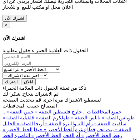
اعلانات المحلات والمكاتب التجارية ليصلك اشعار بريدي عن اي
اعلان محل او مكتب للبيع او للايجار
اشترك الآن
×
اشترك الآن
الحقول ذات العلامة الحمراء حقول مطلوبة
اغلاق
اشتراك
تأكد من تعبئة الحقول ذات العلامة الحمراء
تم الاشتراك بنجاح, شكرا لك
لتستطيع الاشتراك مرة اخرى قم بتحديث الصفحة
المصالح حسب المحافظات
.. جميع المحافظات ..
خارج فلسطين
الضفة » جنين
الضفة »
طوباس
الضفة » نابلس
الضفة » طولكرم
الضفة » قلقيلية
الضفة »
سلفيت
الضفة » رام الله والبيره
الضفة » أريحا
الضفة » الخليل
الضفة » بيت لحم
قطاع غزة
الخط الأخضر » حيفا
الخط الأخضر »
رهط
الخط الأخضر » أم الفحم
الخط الأخضر » الناصرة
الخط