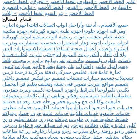
عامر
الخط الأخضر » البطوف
الخط الأخضر » الجولان
الخط الأخضر
» الشارون
الخط الأخضر » القدس
الخط الأخضر » نتانيا والخضيرة
الخط الأخضر » بئر السبع
الخط الأخضر » ايلات
اقسام المصالح
.. جميع الاقسام ..
أدخنة وأراجيل
ابواب
اتصالات
اثاث
اجهزة انذار
ومراقبة
اجهزة خلوية
اجهزة طبية
اجهزة كهربائية
اجهزة مكتبية
احذية
اختام
اخشاب
ادوات رياضية
ادوات صحية
ادوات كهربائية
ادوات منزلية
ادوية
ازهار
استشارات هندسية
استشارات وتدريب
استيراد وتصدير
اعمال صحية (سباكة)
اقمشة
اكسسوارات
البان
واجبان
العاب
الكترونيات
المنيوم
انتاج فني
انترنت
انظمة حماية
باصات
باطون واسمنت
بدلات عرائس
برابيج
براويز
برمجيات
بلاط
وسيراميك
بناشر واطارات
بنك
بوظة
بيطرة
تاجير سيارات
تامين
تجارة عامة
تحف
تخليص جمركي
تدفئة مركزية
ترجمة
تزيين
تسجيلات
تشحيم سيارات
تصفيات
تصميم جرافيكس
تصميم داخلي
تصميم مواقع انترنت
تصوير فني
تعبئة وتغليف
تعليم فن التجميل
تكسي
تكنولوجيا الخرائط واجهزة المساحة
تكييف وتبريد
تلفزيون
تنظيفات العامة
تنقية مياه وفلاتر
توظيف
ثريات
ثلاجات ومجمدات
جامعات وكليات
حج وعمرة
حجر ورخام
حديد وحدادة
حضانة
حفريات
حلويات
حيوانات ولوازمها
خدمات اكاديمية
خدمات تنظيف
خدمات جامعية
خدمات طلابية
خدمات عامة
خزف
خضار وفواكه
خطاط
خطوط طيران
خلويات
خياطة
خيزران
دباغة الجلود
دراي
كلين
دعاية واعلان
دهانات
دواجن
دورات صيانة اجهزة خلوية
دي جي
ديكور
راديو
روضة
زجاج سيارات
زجاج ومرايا
زخارف
زراعة
ساعات
ستائر
ستانلس ستيل
ستلايت
ستوديو
سجاد وموكيت
سلالم
سلامة