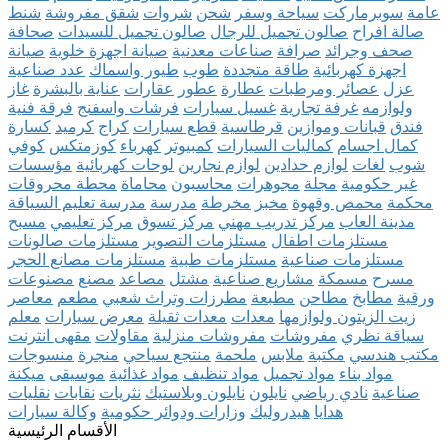
عامة
سوبرماركت
سياحة وسفر
شحن
شروات
شقق مفروشة
شنط
صالة افراح
صالون تجميل للرجال
صالون تجميل للسيدات
صحافة
صحف وجرائد
صرافة
صناعات معدنية
صيانة اجهزة خلوية
صيانة
اجهزة كهربائية
طاقة متجددة
طوب
طيور واسماك
عدد صناعية
عزل
عصائر ومرطبات
عطارة
عطور
عقارات
عناية بالبشرة
غاز
ولوازمه
غرفة تجارية
غسيل سيارات
فرشات واسفنج
فرقة فنية
فندق
قبانات وموازين
قرطاسية
قطع سيارات
كراج
كرميد
كسارة
كمال اجسام
كماليات السيارات
كمبيوتر
كهرباء
كوزمتكس
كوفي
شوب
لغات
لوازم حدادين
لوازم نجارين
لوحات كهربائية
مؤسسات
غير حكومية
مجلة
مجوهرات
محاسبون
محاماة
محطة محروقات
محكمة
محمص وقهوة
مخبز
مخرطة
مدرسة
مدرسة تعليم السياقة
مدينة العاب
مركز تدريب مهني
مركز تسوق
مركز تعليمي
مسبح
مستلزمات اطفال
مستلزمات التصوير
مستلزمات صالونات
مستلزمات صناعية
مستلزمات طبية
مستلزمات مصانع الحجر
مسرح
مسمكة
مشاريع صناعية
مشتل
مصاعد
مصنع
مصنوعات
ورقية
مطابخ
مطاحن
مطبعة
مطرزات وتراث شعبي
مطعم
معاصر
زيت الزيتون ولوازمها
معدات
معدات ثقيلة
معرض سيارات
معلم
سياقة نظري
مفروشات
مفروشات منزلية
مقاولات
مقهى انترنت
مكتب هندسي
مكتبة
ملابس
ملحمة
منتجع سياحي
منجرة
منسوجات
مواد بناء
مواد تجميل
مواد تنظيف
مواد غذائية
موسيقى
ميكنة
صناعية
نادي رياضي
نايلون
نايلون وبلاستيك
نثريات
نقابات
نقليات
هدايا
هيدروليك
وزارات ودوائر حكومية
وكالة سيارات
الأقسام الرئيسية