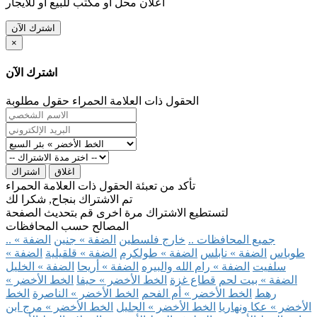
اعلان محل او مكتب للبيع او للايجار
اشترك الآن
×
اشترك الآن
الحقول ذات العلامة الحمراء حقول مطلوبة
اغلاق
اشتراك
تأكد من تعبئة الحقول ذات العلامة الحمراء
تم الاشتراك بنجاح, شكرا لك
لتستطيع الاشتراك مرة اخرى قم بتحديث الصفحة
المصالح حسب المحافظات
.. جميع المحافظات ..
خارج فلسطين
الضفة » جنين
الضفة »
طوباس
الضفة » نابلس
الضفة » طولكرم
الضفة » قلقيلية
الضفة »
سلفيت
الضفة » رام الله والبيره
الضفة » أريحا
الضفة » الخليل
الضفة » بيت لحم
قطاع غزة
الخط الأخضر » حيفا
الخط الأخضر »
رهط
الخط الأخضر » أم الفحم
الخط الأخضر » الناصرة
الخط
الأخضر » عكا ونهاريا
الخط الأخضر » الجليل
الخط الأخضر » مرج ابن