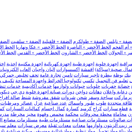
ضفة » نابلس
الضفة » طولكرم
الضفة » قلقيلية
الضفة » سلفيت
الضفة 
 أم الفحم
الخط الأخضر » الناصرة
الخط الأخضر » عكا ونهاريا
الخط الأ
ر » الجولان
الخط الأخضر » الشارون
الخط الأخضر » القدس
الخط الأخ
مراقبة
اجهزة خلوية
اجهزة طبية
اجهزة كهربائية
اجهزة مكتبية
احذية
اخت
مال صحية (سباكة)
اقمشة
اكسسوارات
البان واجبان
العاب
الكترونيات
بنك
بوظة
بيطرة
تاجير سيارات
تامين
تجارة عامة
تحف
تخليص جمركي
ف
تعليم فن التجميل
تكسي
تكنولوجيا الخرائط واجهزة المساحة
تكييف وت
حضانة
حفريات
حلويات
حيوانات ولوازمها
خدمات اكاديمية
خدمات تنظ
ن
دعاية واعلان
دهانات
دواجن
دورات صيانة اجهزة خلوية
دي جي
ديكور
رماركت
سياحة وسفر
شحن
شروات
شقق مفروشة
شنط
صالة افراح
اقة متجددة
طوب
طيور واسماك
عدد صناعية
عزل
عصائر ومرطبات
ة
قطع سيارات
كراج
كرميد
كسارة
كمال اجسام
كماليات السيارات
كمب
ن
محاماة
محطة محروقات
محكمة
محمص وقهوة
مخبز
مخرطة
مدرس
ت صالونات
مستلزمات صناعية
مستلزمات طبية
مستلزمات مصانع ال
 زيت الزيتون ولوازمها
معدات
معدات ثقيلة
معرض سيارات
معلم سي
اد بناء
مواد تجميل
مواد تنظيف
مواد غذائية
موسيقى
ميكنة صناعية
ناد