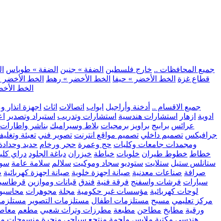
.. جميع المحافظات ..
خارج فلسطين
الضفة » جنين
الضفة » طوباس
ال
قطاع غزة
الخط الأخضر » حيفا
الخط الأخضر » رهط
الخط الأخضر »
الخط الأخض
.. جميع الاقسام ..
أدخنة وأراجيل
ابواب
اتصالات
اثاث
اجهزة انذار و
ادوية
ازهار
استشارات هندسية
استشارات وتدريب
استيراد وتصدير
اع
عرائس
برابيج
براويز
برمجيات
بلاط وسيراميك
بناشر واطارات
جرافيكس
تصميم داخلي
تصميم مواقع انترنت
تصوير فني
تعبئة وتغلي
ومجمدات
جامعات وكليات
حج وعمرة
حجر ورخام
حديد وحدادة
خطاط
خطوط طيران
خلويات
خياطة
خيزران
دباغة الجلود
دراي كلي
ستانلس ستيل
ستلايت
ستوديو
سجاد وموكيت
سلالم
سلامة عامة
سوب
صرافة
صناعات معدنية
صيانة اجهزة خلوية
صيانة اجهزة كهربائية
ط
سيارات
فرشات واسفنج
فرقة فنية
فندق
قبانات وموازين
قرطاسي
لوحات كهربائية
مؤسسات غير حكومية
مجلة
مجوهرات
محاسبو
مركز تعليمي
مسبح
مستلزمات اطفال
مستلزمات التصوير
مستلزما
ورقية
مطابخ
مطاحن
مطبعة
مطرزات وتراث شعبي
مطعم
معاصر
هندسي
مكتبة
ملابس
ملحمة
منتجع سياحي
منجرة
منسوجات
مو