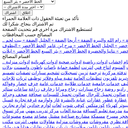
اغلاق
اشتراك
تأكد من تعبئة الحقول ذات العلامة الحمراء
تم الاشتراك بنجاح, شكرا لك
لتستطيع الاشتراك مرة اخرى قم بتحديث الصفحة
المصالح حسب المحافظات
» رام الله والبيره
الضفة » أريحا
الضفة » الخليل
الضفة » بيت لحم
خضر » الجليل
الخط الأخضر » مرج ابن عامر
الخط الأخضر » البطوف
ضر » نتانيا والخضيرة
الخط الأخضر » بئر السبع
الخط الأخضر » ايلات
اقسام المصالح
ام
اخشاب
ادوات رياضية
ادوات صحية
ادوات كهربائية
ادوات منزلية
المنيوم
انتاج فني
انترنت
انظمة حماية
باصات
باطون واسمنت
بدلات
تدفئة مركزية
ترجمة
تزيين
تسجيلات
تشحيم سيارات
تصفيات
تصميم
بريد
تلفزيون
تنظيفات العامة
تنقية مياه وفلاتر
توظيف
ثريات
ثلاجات
يف
خدمات جامعية
خدمات طلابية
خدمات عامة
خزف
خضار وفواكه
راديو
روضة
زجاج سيارات
زجاج ومرايا
زخارف
زراعة
ساعات
ستائر
صالون تجميل للرجال
صالون تجميل للسيدات
صحافة
صحف وجرائد
عطارة
عطور
عقارات
عناية بالبشرة
غاز ولوازمه
غرفة تجارية
غسيل
يوتر
كهرباء
كوزمتكس
كوفي شوب
لغات
لوازم حدادين
لوازم نجارين
ة
مدرسة تعليم السياقة
مدينة العاب
مركز تدريب مهني
مركز تسوق
حجر
مسرح
مسمكة
مشاريع صناعية
مشتل
مصاعد
مصنع
مصنوعات
اقة نظري
مفروشات
مفروشات منزلية
مقاولات
مقهى انترنت
مكتب
ي رياضي
نايلون
نايلون وبلاستيك
نثريات
نقابات
نقليات
هدايا
هيدروليك