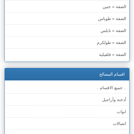
الضفة » جنين
الضفة » طوباس
الضفة » نابلس
الضفة » طولكرم
الضفة » قلقيلية
الضفة » سلفيت
اقسام المصالح
الضفة » رام الله والبيره
.. جميع الاقسام ..
الضفة » أريحا
أدخنة وأراجيل
الضفة » الخليل
ابواب
الضفة » بيت لحم
اتصالات
قطاع غزة