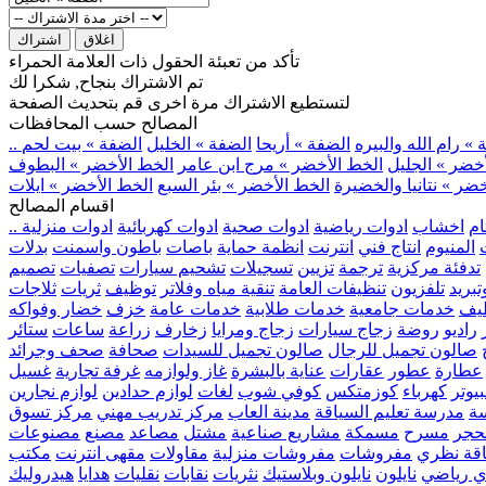
اغلاق
اشتراك
تأكد من تعبئة الحقول ذات العلامة الحمراء
تم الاشتراك بنجاح, شكرا لك
لتستطيع الاشتراك مرة اخرى قم بتحديث الصفحة
المصالح حسب المحافظات
» رام الله والبيره
الضفة » أريحا
الضفة » الخليل
الضفة » بيت لحم
خضر » الجليل
الخط الأخضر » مرج ابن عامر
الخط الأخضر » البطوف
ضر » نتانيا والخضيرة
الخط الأخضر » بئر السبع
الخط الأخضر » ايلات
اقسام المصالح
ام
اخشاب
ادوات رياضية
ادوات صحية
ادوات كهربائية
ادوات منزلية
المنيوم
انتاج فني
انترنت
انظمة حماية
باصات
باطون واسمنت
بدلات
تدفئة مركزية
ترجمة
تزيين
تسجيلات
تشحيم سيارات
تصفيات
تصميم
بريد
تلفزيون
تنظيفات العامة
تنقية مياه وفلاتر
توظيف
ثريات
ثلاجات
يف
خدمات جامعية
خدمات طلابية
خدمات عامة
خزف
خضار وفواكه
راديو
روضة
زجاج سيارات
زجاج ومرايا
زخارف
زراعة
ساعات
ستائر
صالون تجميل للرجال
صالون تجميل للسيدات
صحافة
صحف وجرائد
عطارة
عطور
عقارات
عناية بالبشرة
غاز ولوازمه
غرفة تجارية
غسيل
يوتر
كهرباء
كوزمتكس
كوفي شوب
لغات
لوازم حدادين
لوازم نجارين
ة
مدرسة تعليم السياقة
مدينة العاب
مركز تدريب مهني
مركز تسوق
حجر
مسرح
مسمكة
مشاريع صناعية
مشتل
مصاعد
مصنع
مصنوعات
اقة نظري
مفروشات
مفروشات منزلية
مقاولات
مقهى انترنت
مكتب
ي رياضي
نايلون
نايلون وبلاستيك
نثريات
نقابات
نقليات
هدايا
هيدروليك