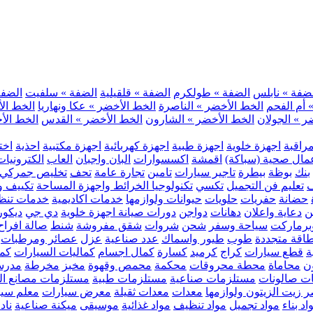
ضفة » نابلس
الضفة » طولكرم
الضفة » قلقيلية
الضفة » سلفيت
الضفة 
 أم الفحم
الخط الأخضر » الناصرة
الخط الأخضر » عكا ونهاريا
الخط الأ
ر » الجولان
الخط الأخضر » الشارون
الخط الأخضر » القدس
الخط الأخ
مراقبة
اجهزة خلوية
اجهزة طبية
اجهزة كهربائية
اجهزة مكتبية
احذية
اخت
مال صحية (سباكة)
اقمشة
اكسسوارات
البان واجبان
العاب
الكترونيات
بنك
بوظة
بيطرة
تاجير سيارات
تامين
تجارة عامة
تحف
تخليص جمركي
ف
تعليم فن التجميل
تكسي
تكنولوجيا الخرائط واجهزة المساحة
تكييف وت
حضانة
حفريات
حلويات
حيوانات ولوازمها
خدمات اكاديمية
خدمات تنظ
ن
دعاية واعلان
دهانات
دواجن
دورات صيانة اجهزة خلوية
دي جي
ديكور
رماركت
سياحة وسفر
شحن
شروات
شقق مفروشة
شنط
صالة افراح
اقة متجددة
طوب
طيور واسماك
عدد صناعية
عزل
عصائر ومرطبات
ة
قطع سيارات
كراج
كرميد
كسارة
كمال اجسام
كماليات السيارات
كمب
ن
محاماة
محطة محروقات
محكمة
محمص وقهوة
مخبز
مخرطة
مدرس
ت صالونات
مستلزمات صناعية
مستلزمات طبية
مستلزمات مصانع ال
 زيت الزيتون ولوازمها
معدات
معدات ثقيلة
معرض سيارات
معلم سي
اد بناء
مواد تجميل
مواد تنظيف
مواد غذائية
موسيقى
ميكنة صناعية
ناد