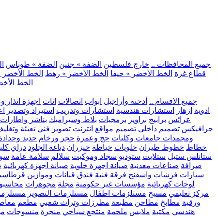
.. جميع المحافظات ..
خارج فلسطين
الضفة » جنين
الضفة » طوباس
ال
قطاع غزة
الخط الأخضر » حيفا
الخط الأخضر » رهط
الخط الأخضر »
الخط الأخض
.. جميع الاقسام ..
أدخنة وأراجيل
ابواب
اتصالات
اثاث
اجهزة انذار و
ادوية
ازهار
استشارات هندسية
استشارات وتدريب
استيراد وتصدير
اع
عرائس
برابيج
براويز
برمجيات
بلاط وسيراميك
بناشر واطارات
جرافيكس
تصميم داخلي
تصميم مواقع انترنت
تصوير فني
تعبئة وتغلي
ومجمدات
جامعات وكليات
حج وعمرة
حجر ورخام
حديد وحدادة
خطاط
خطوط طيران
خلويات
خياطة
خيزران
دباغة الجلود
دراي كلي
ستانلس ستيل
ستلايت
ستوديو
سجاد وموكيت
سلالم
سلامة عامة
سوب
صرافة
صناعات معدنية
صيانة اجهزة خلوية
صيانة اجهزة كهربائية
ط
سيارات
فرشات واسفنج
فرقة فنية
فندق
قبانات وموازين
قرطاسي
لوحات كهربائية
مؤسسات غير حكومية
مجلة
مجوهرات
محاسبو
مركز تعليمي
مسبح
مستلزمات اطفال
مستلزمات التصوير
مستلزما
ورقية
مطابخ
مطاحن
مطبعة
مطرزات وتراث شعبي
مطعم
معاصر
هندسي
مكتبة
ملابس
ملحمة
منتجع سياحي
منجرة
منسوجات
مو