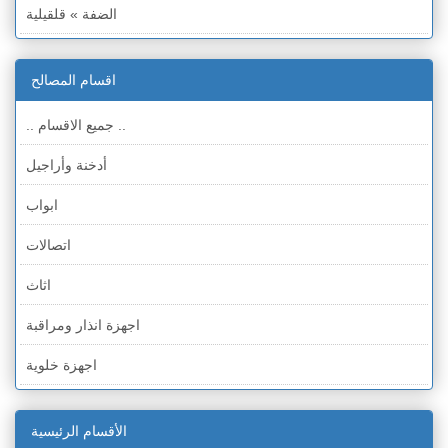
الضفة » قلقيلية
الضفة » سلفيت
اقسام المصالح
الضفة » رام الله والبيره
.. جميع الاقسام ..
الضفة » أريحا
أدخنة وأراجيل
الضفة » الخليل
ابواب
الضفة » بيت لحم
اتصالات
قطاع غزة
اثاث
الخط الأخضر » حيفا
اجهزة انذار ومراقبة
الخط الأخضر » رهط
اجهزة خلوية
الخط الأخضر » أم الفحم
اجهزة طبية
الخط الأخضر » الناصرة
الأقسام الرئيسية
اجهزة كهربائية