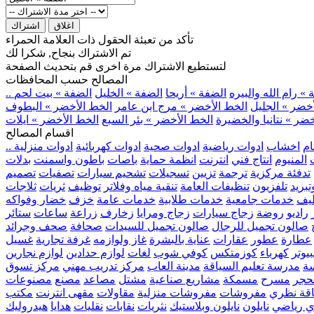
اغلاق
اشتراك
تأكد من تعبئة الحقول ذات العلامة الحمراء
تم الاشتراك بنجاح, شكرا لك
لتستطيع الاشتراك مرة اخرى قم بتحديث الصفحة
المصالح حسب المحافظات
» رام الله والبيره
الضفة » أريحا
الضفة » الخليل
الضفة » بيت لحم
خضر » الجليل
الخط الأخضر » مرج ابن عامر
الخط الأخضر » البطوف
ضر » نتانيا والخضيرة
الخط الأخضر » بئر السبع
الخط الأخضر » ايلات
اقسام المصالح
ام
اخشاب
ادوات رياضية
ادوات صحية
ادوات كهربائية
ادوات منزلية
المنيوم
انتاج فني
انترنت
انظمة حماية
باصات
باطون واسمنت
بدلات
تدفئة مركزية
ترجمة
تزيين
تسجيلات
تشحيم سيارات
تصفيات
تصميم
بريد
تلفزيون
تنظيفات العامة
تنقية مياه وفلاتر
توظيف
ثريات
ثلاجات
يف
خدمات جامعية
خدمات طلابية
خدمات عامة
خزف
خضار وفواكه
راديو
روضة
زجاج سيارات
زجاج ومرايا
زخارف
زراعة
ساعات
ستائر
صالون تجميل للرجال
صالون تجميل للسيدات
صحافة
صحف وجرائد
عطارة
عطور
عقارات
عناية بالبشرة
غاز ولوازمه
غرفة تجارية
غسيل
يوتر
كهرباء
كوزمتكس
كوفي شوب
لغات
لوازم حدادين
لوازم نجارين
ة
مدرسة تعليم السياقة
مدينة العاب
مركز تدريب مهني
مركز تسوق
حجر
مسرح
مسمكة
مشاريع صناعية
مشتل
مصاعد
مصنع
مصنوعات
اقة نظري
مفروشات
مفروشات منزلية
مقاولات
مقهى انترنت
مكتب
ي رياضي
نايلون
نايلون وبلاستيك
نثريات
نقابات
نقليات
هدايا
هيدروليك