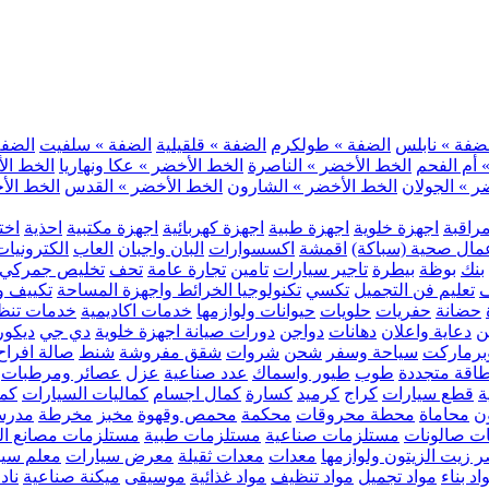
ضفة » نابلس
الضفة » طولكرم
الضفة » قلقيلية
الضفة » سلفيت
الضفة 
 أم الفحم
الخط الأخضر » الناصرة
الخط الأخضر » عكا ونهاريا
الخط الأ
ر » الجولان
الخط الأخضر » الشارون
الخط الأخضر » القدس
الخط الأخ
مراقبة
اجهزة خلوية
اجهزة طبية
اجهزة كهربائية
اجهزة مكتبية
احذية
اخت
مال صحية (سباكة)
اقمشة
اكسسوارات
البان واجبان
العاب
الكترونيات
بنك
بوظة
بيطرة
تاجير سيارات
تامين
تجارة عامة
تحف
تخليص جمركي
ف
تعليم فن التجميل
تكسي
تكنولوجيا الخرائط واجهزة المساحة
تكييف وت
حضانة
حفريات
حلويات
حيوانات ولوازمها
خدمات اكاديمية
خدمات تنظ
ن
دعاية واعلان
دهانات
دواجن
دورات صيانة اجهزة خلوية
دي جي
ديكور
رماركت
سياحة وسفر
شحن
شروات
شقق مفروشة
شنط
صالة افراح
اقة متجددة
طوب
طيور واسماك
عدد صناعية
عزل
عصائر ومرطبات
ة
قطع سيارات
كراج
كرميد
كسارة
كمال اجسام
كماليات السيارات
كمب
ن
محاماة
محطة محروقات
محكمة
محمص وقهوة
مخبز
مخرطة
مدرس
ت صالونات
مستلزمات صناعية
مستلزمات طبية
مستلزمات مصانع ال
 زيت الزيتون ولوازمها
معدات
معدات ثقيلة
معرض سيارات
معلم سي
اد بناء
مواد تجميل
مواد تنظيف
مواد غذائية
موسيقى
ميكنة صناعية
ناد