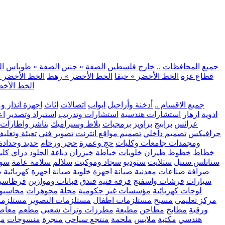
.. جميع المحافظات ..
خارج فلسطين
الضفة » جنين
الضفة » طوباس
ال
قطاع غزة
الخط الأخضر » حيفا
الخط الأخضر » رهط
الخط الأخضر »
الخط الأخض
.. جميع الاقسام ..
أدخنة وأراجيل
ابواب
اتصالات
اثاث
اجهزة انذار و
ادوية
ازهار
استشارات هندسية
استشارات وتدريب
استيراد وتصدير
اع
عرائس
برابيج
براويز
برمجيات
بلاط وسيراميك
بناشر واطارات
جرافيكس
تصميم داخلي
تصميم مواقع انترنت
تصوير فني
تعبئة وتغلي
ومجمدات
جامعات وكليات
حج وعمرة
حجر ورخام
حديد وحدادة
خطاط
خطوط طيران
خلويات
خياطة
خيزران
دباغة الجلود
دراي كلي
ستانلس ستيل
ستلايت
ستوديو
سجاد وموكيت
سلالم
سلامة عامة
سوب
صرافة
صناعات معدنية
صيانة اجهزة خلوية
صيانة اجهزة كهربائية
ط
سيارات
فرشات واسفنج
فرقة فنية
فندق
قبانات وموازين
قرطاسي
لوحات كهربائية
مؤسسات غير حكومية
مجلة
مجوهرات
محاسبو
مركز تعليمي
مسبح
مستلزمات اطفال
مستلزمات التصوير
مستلزما
ورقية
مطابخ
مطاحن
مطبعة
مطرزات وتراث شعبي
مطعم
معاصر
هندسي
مكتبة
ملابس
ملحمة
منتجع سياحي
منجرة
منسوجات
مو