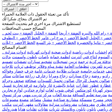
اغلاق
اشتراك
تأكد من تعبئة الحقول ذات العلامة الحمراء
تم الاشتراك بنجاح, شكرا لك
لتستطيع الاشتراك مرة اخرى قم بتحديث الصفحة
المصالح حسب المحافظات
» رام الله والبيره
الضفة » أريحا
الضفة » الخليل
الضفة » بيت لحم
خضر » الجليل
الخط الأخضر » مرج ابن عامر
الخط الأخضر » البطوف
ضر » نتانيا والخضيرة
الخط الأخضر » بئر السبع
الخط الأخضر » ايلات
اقسام المصالح
ام
اخشاب
ادوات رياضية
ادوات صحية
ادوات كهربائية
ادوات منزلية
المنيوم
انتاج فني
انترنت
انظمة حماية
باصات
باطون واسمنت
بدلات
تدفئة مركزية
ترجمة
تزيين
تسجيلات
تشحيم سيارات
تصفيات
تصميم
بريد
تلفزيون
تنظيفات العامة
تنقية مياه وفلاتر
توظيف
ثريات
ثلاجات
يف
خدمات جامعية
خدمات طلابية
خدمات عامة
خزف
خضار وفواكه
راديو
روضة
زجاج سيارات
زجاج ومرايا
زخارف
زراعة
ساعات
ستائر
صالون تجميل للرجال
صالون تجميل للسيدات
صحافة
صحف وجرائد
عطارة
عطور
عقارات
عناية بالبشرة
غاز ولوازمه
غرفة تجارية
غسيل
يوتر
كهرباء
كوزمتكس
كوفي شوب
لغات
لوازم حدادين
لوازم نجارين
ة
مدرسة تعليم السياقة
مدينة العاب
مركز تدريب مهني
مركز تسوق
حجر
مسرح
مسمكة
مشاريع صناعية
مشتل
مصاعد
مصنع
مصنوعات
اقة نظري
مفروشات
مفروشات منزلية
مقاولات
مقهى انترنت
مكتب
ي رياضي
نايلون
نايلون وبلاستيك
نثريات
نقابات
نقليات
هدايا
هيدروليك