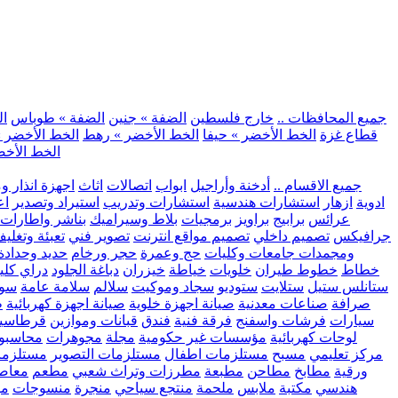
.. جميع المحافظات ..
خارج فلسطين
الضفة » جنين
الضفة » طوباس
ال
قطاع غزة
الخط الأخضر » حيفا
الخط الأخضر » رهط
الخط الأخضر »
الخط الأخض
.. جميع الاقسام ..
أدخنة وأراجيل
ابواب
اتصالات
اثاث
اجهزة انذار و
ادوية
ازهار
استشارات هندسية
استشارات وتدريب
استيراد وتصدير
اع
عرائس
برابيج
براويز
برمجيات
بلاط وسيراميك
بناشر واطارات
جرافيكس
تصميم داخلي
تصميم مواقع انترنت
تصوير فني
تعبئة وتغلي
ومجمدات
جامعات وكليات
حج وعمرة
حجر ورخام
حديد وحدادة
خطاط
خطوط طيران
خلويات
خياطة
خيزران
دباغة الجلود
دراي كلي
ستانلس ستيل
ستلايت
ستوديو
سجاد وموكيت
سلالم
سلامة عامة
سوب
صرافة
صناعات معدنية
صيانة اجهزة خلوية
صيانة اجهزة كهربائية
ط
سيارات
فرشات واسفنج
فرقة فنية
فندق
قبانات وموازين
قرطاسي
لوحات كهربائية
مؤسسات غير حكومية
مجلة
مجوهرات
محاسبو
مركز تعليمي
مسبح
مستلزمات اطفال
مستلزمات التصوير
مستلزما
ورقية
مطابخ
مطاحن
مطبعة
مطرزات وتراث شعبي
مطعم
معاصر
هندسي
مكتبة
ملابس
ملحمة
منتجع سياحي
منجرة
منسوجات
مو