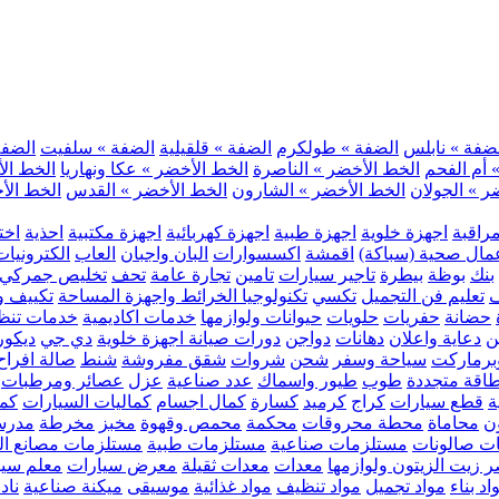
ضفة » نابلس
الضفة » طولكرم
الضفة » قلقيلية
الضفة » سلفيت
الضفة 
 أم الفحم
الخط الأخضر » الناصرة
الخط الأخضر » عكا ونهاريا
الخط الأ
ر » الجولان
الخط الأخضر » الشارون
الخط الأخضر » القدس
الخط الأخ
مراقبة
اجهزة خلوية
اجهزة طبية
اجهزة كهربائية
اجهزة مكتبية
احذية
اخت
مال صحية (سباكة)
اقمشة
اكسسوارات
البان واجبان
العاب
الكترونيات
بنك
بوظة
بيطرة
تاجير سيارات
تامين
تجارة عامة
تحف
تخليص جمركي
ف
تعليم فن التجميل
تكسي
تكنولوجيا الخرائط واجهزة المساحة
تكييف وت
حضانة
حفريات
حلويات
حيوانات ولوازمها
خدمات اكاديمية
خدمات تنظ
ن
دعاية واعلان
دهانات
دواجن
دورات صيانة اجهزة خلوية
دي جي
ديكور
رماركت
سياحة وسفر
شحن
شروات
شقق مفروشة
شنط
صالة افراح
اقة متجددة
طوب
طيور واسماك
عدد صناعية
عزل
عصائر ومرطبات
ة
قطع سيارات
كراج
كرميد
كسارة
كمال اجسام
كماليات السيارات
كمب
ن
محاماة
محطة محروقات
محكمة
محمص وقهوة
مخبز
مخرطة
مدرس
ت صالونات
مستلزمات صناعية
مستلزمات طبية
مستلزمات مصانع ال
 زيت الزيتون ولوازمها
معدات
معدات ثقيلة
معرض سيارات
معلم سي
اد بناء
مواد تجميل
مواد تنظيف
مواد غذائية
موسيقى
ميكنة صناعية
ناد