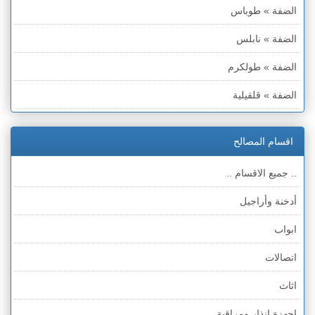
الضفة » طوباس
الضفة » نابلس
الضفة » طولكرم
الضفة » قلقيلية
الضفة » سلفيت
اقسام المصالح
الضفة » رام الله والبيره
.. جميع الاقسام ..
الضفة » أريحا
أدخنة وأراجيل
الضفة » الخليل
ابواب
الضفة » بيت لحم
اتصالات
قطاع غزة
اثاث
الخط الأخضر » حيفا
اجهزة انذار ومراقبة