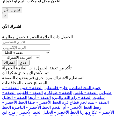
اعلان محل او مكتب للبيع او للايجار
اشترك الآن
×
اشترك الآن
الحقول ذات العلامة الحمراء حقول مطلوبة
اغلاق
اشتراك
تأكد من تعبئة الحقول ذات العلامة الحمراء
تم الاشتراك بنجاح, شكرا لك
لتستطيع الاشتراك مرة اخرى قم بتحديث الصفحة
المصالح حسب المحافظات
.. جميع المحافظات ..
خارج فلسطين
الضفة » جنين
الضفة »
طوباس
الضفة » نابلس
الضفة » طولكرم
الضفة » قلقيلية
الضفة »
سلفيت
الضفة » رام الله والبيره
الضفة » أريحا
الضفة » الخليل
الضفة » بيت لحم
قطاع غزة
الخط الأخضر » حيفا
الخط الأخضر »
رهط
الخط الأخضر » أم الفحم
الخط الأخضر » الناصرة
الخط
الأخضر » عكا ونهاريا
الخط الأخضر » الجليل
الخط الأخضر » مرج ابن