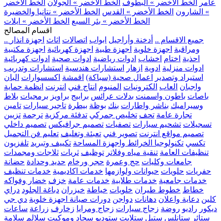
عامر
الخط الأخضر » البطوف
الخط الأخضر » الجولان
الخط الأخضر
» الشارون
الخط الأخضر » القدس
الخط الأخضر » نتانيا والخضيرة
الخط الأخضر » بئر السبع
الخط الأخضر » ايلات
اقسام المصالح
.. جميع الاقسام ..
أدخنة وأراجيل
ابواب
اتصالات
اثاث
اجهزة انذار
ومراقبة
اجهزة خلوية
اجهزة طبية
اجهزة كهربائية
اجهزة مكتبية
احذية
اختام
اخشاب
ادوات رياضية
ادوات صحية
ادوات كهربائية
ادوات منزلية
ادوية
ازهار
استشارات هندسية
استشارات وتدريب
استيراد وتصدير
اعمال صحية (سباكة)
اقمشة
اكسسوارات
البان
واجبان
العاب
الكترونيات
المنيوم
انتاج فني
انترنت
انظمة حماية
باصات
باطون واسمنت
بدلات عرائس
برابيج
براويز
برمجيات
بلاط
وسيراميك
بناشر واطارات
بنك
بوظة
بيطرة
تاجير سيارات
تامين
تجارة عامة
تحف
تخليص جمركي
تدفئة مركزية
ترجمة
تزيين
تسجيلات
تشحيم سيارات
تصفيات
تصميم جرافيكس
تصميم داخلي
تصميم مواقع انترنت
تصوير فني
تعبئة وتغليف
تعليم فن التجميل
تكسي
تكنولوجيا الخرائط واجهزة المساحة
تكييف وتبريد
تلفزيون
تنظيفات العامة
تنقية مياه وفلاتر
توظيف
ثريات
ثلاجات ومجمدات
جامعات وكليات
حج وعمرة
حجر ورخام
حديد وحدادة
حضانة
حفريات
حلويات
حيوانات ولوازمها
خدمات اكاديمية
خدمات تنظيف
خدمات جامعية
خدمات طلابية
خدمات عامة
خزف
خضار وفواكه
خطاط
خطوط طيران
خلويات
خياطة
خيزران
دباغة الجلود
دراي
كلين
دعاية واعلان
دهانات
دواجن
دورات صيانة اجهزة خلوية
دي جي
ديكور
راديو
روضة
زجاج سيارات
زجاج ومرايا
زخارف
زراعة
ساعات
ستائر
ستانلس ستيل
ستلايت
ستوديو
سجاد وموكيت
سلالم
سلامة