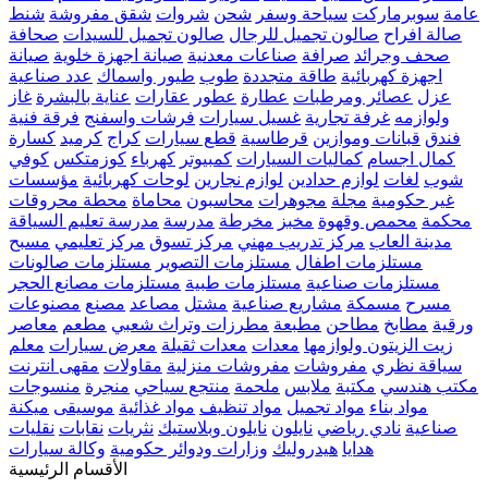
عامة
سوبرماركت
سياحة وسفر
شحن
شروات
شقق مفروشة
شنط
صالة افراح
صالون تجميل للرجال
صالون تجميل للسيدات
صحافة
صحف وجرائد
صرافة
صناعات معدنية
صيانة اجهزة خلوية
صيانة
اجهزة كهربائية
طاقة متجددة
طوب
طيور واسماك
عدد صناعية
عزل
عصائر ومرطبات
عطارة
عطور
عقارات
عناية بالبشرة
غاز
ولوازمه
غرفة تجارية
غسيل سيارات
فرشات واسفنج
فرقة فنية
فندق
قبانات وموازين
قرطاسية
قطع سيارات
كراج
كرميد
كسارة
كمال اجسام
كماليات السيارات
كمبيوتر
كهرباء
كوزمتكس
كوفي
شوب
لغات
لوازم حدادين
لوازم نجارين
لوحات كهربائية
مؤسسات
غير حكومية
مجلة
مجوهرات
محاسبون
محاماة
محطة محروقات
محكمة
محمص وقهوة
مخبز
مخرطة
مدرسة
مدرسة تعليم السياقة
مدينة العاب
مركز تدريب مهني
مركز تسوق
مركز تعليمي
مسبح
مستلزمات اطفال
مستلزمات التصوير
مستلزمات صالونات
مستلزمات صناعية
مستلزمات طبية
مستلزمات مصانع الحجر
مسرح
مسمكة
مشاريع صناعية
مشتل
مصاعد
مصنع
مصنوعات
ورقية
مطابخ
مطاحن
مطبعة
مطرزات وتراث شعبي
مطعم
معاصر
زيت الزيتون ولوازمها
معدات
معدات ثقيلة
معرض سيارات
معلم
سياقة نظري
مفروشات
مفروشات منزلية
مقاولات
مقهى انترنت
مكتب هندسي
مكتبة
ملابس
ملحمة
منتجع سياحي
منجرة
منسوجات
مواد بناء
مواد تجميل
مواد تنظيف
مواد غذائية
موسيقى
ميكنة
صناعية
نادي رياضي
نايلون
نايلون وبلاستيك
نثريات
نقابات
نقليات
هدايا
هيدروليك
وزارات ودوائر حكومية
وكالة سيارات
الأقسام الرئيسية