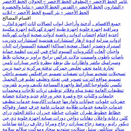
عامر
الخط الأخضر » البطوف
الخط الأخضر » الجولان
الخط الأخضر
» الشارون
الخط الأخضر » القدس
الخط الأخضر » نتانيا والخضيرة
الخط الأخضر » بئر السبع
الخط الأخضر » ايلات
اقسام المصالح
.. جميع الاقسام ..
أدخنة وأراجيل
ابواب
اتصالات
اثاث
اجهزة انذار
ومراقبة
اجهزة خلوية
اجهزة طبية
اجهزة كهربائية
اجهزة مكتبية
احذية
اختام
اخشاب
ادوات رياضية
ادوات صحية
ادوات كهربائية
ادوات منزلية
ادوية
ازهار
استشارات هندسية
استشارات وتدريب
استيراد وتصدير
اعمال صحية (سباكة)
اقمشة
اكسسوارات
البان
واجبان
العاب
الكترونيات
المنيوم
انتاج فني
انترنت
انظمة حماية
باصات
باطون واسمنت
بدلات عرائس
برابيج
براويز
برمجيات
بلاط
وسيراميك
بناشر واطارات
بنك
بوظة
بيطرة
تاجير سيارات
تامين
تجارة عامة
تحف
تخليص جمركي
تدفئة مركزية
ترجمة
تزيين
تسجيلات
تشحيم سيارات
تصفيات
تصميم جرافيكس
تصميم داخلي
تصميم مواقع انترنت
تصوير فني
تعبئة وتغليف
تعليم فن التجميل
تكسي
تكنولوجيا الخرائط واجهزة المساحة
تكييف وتبريد
تلفزيون
تنظيفات العامة
تنقية مياه وفلاتر
توظيف
ثريات
ثلاجات ومجمدات
جامعات وكليات
حج وعمرة
حجر ورخام
حديد وحدادة
حضانة
حفريات
حلويات
حيوانات ولوازمها
خدمات اكاديمية
خدمات تنظيف
خدمات جامعية
خدمات طلابية
خدمات عامة
خزف
خضار وفواكه
خطاط
خطوط طيران
خلويات
خياطة
خيزران
دباغة الجلود
دراي
كلين
دعاية واعلان
دهانات
دواجن
دورات صيانة اجهزة خلوية
دي جي
ديكور
راديو
روضة
زجاج سيارات
زجاج ومرايا
زخارف
زراعة
ساعات
ستائر
ستانلس ستيل
ستلايت
ستوديو
سجاد وموكيت
سلالم
سلامة