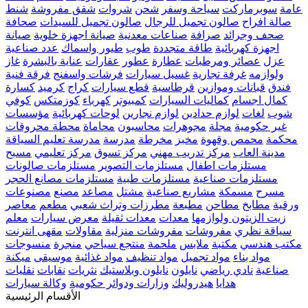
عامة
سوبرماركت
سياحة وسفر
شحن
شروات
شقق مفروشة
شنط
صالة افراح
صالون تجميل للرجال
صالون تجميل للسيدات
صحافة
صحف وجرائد
صرافة
صناعات معدنية
صيانة اجهزة خلوية
صيانة
اجهزة كهربائية
طاقة متجددة
طوب
طيور واسماك
عدد صناعية
عزل
عصائر ومرطبات
عطارة
عطور
عقارات
عناية بالبشرة
غاز
ولوازمه
غرفة تجارية
غسيل سيارات
فرشات واسفنج
فرقة فنية
فندق
قبانات وموازين
قرطاسية
قطع سيارات
كراج
كرميد
كسارة
كمال اجسام
كماليات السيارات
كمبيوتر
كهرباء
كوزمتكس
كوفي
شوب
لغات
لوازم حدادين
لوازم نجارين
لوحات كهربائية
مؤسسات
غير حكومية
مجلة
مجوهرات
محاسبون
محاماة
محطة محروقات
محكمة
محمص وقهوة
مخبز
مخرطة
مدرسة
مدرسة تعليم السياقة
مدينة العاب
مركز تدريب مهني
مركز تسوق
مركز تعليمي
مسبح
مستلزمات اطفال
مستلزمات التصوير
مستلزمات صالونات
مستلزمات صناعية
مستلزمات طبية
مستلزمات مصانع الحجر
مسرح
مسمكة
مشاريع صناعية
مشتل
مصاعد
مصنع
مصنوعات
ورقية
مطابخ
مطاحن
مطبعة
مطرزات وتراث شعبي
مطعم
معاصر
زيت الزيتون ولوازمها
معدات
معدات ثقيلة
معرض سيارات
معلم
سياقة نظري
مفروشات
مفروشات منزلية
مقاولات
مقهى انترنت
مكتب هندسي
مكتبة
ملابس
ملحمة
منتجع سياحي
منجرة
منسوجات
مواد بناء
مواد تجميل
مواد تنظيف
مواد غذائية
موسيقى
ميكنة
صناعية
نادي رياضي
نايلون
نايلون وبلاستيك
نثريات
نقابات
نقليات
هدايا
هيدروليك
وزارات ودوائر حكومية
وكالة سيارات
الأقسام الرئيسية