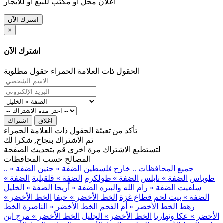
اعلان محل او مكتب للبيع او للايجار
اشترك الآن
×
اشترك الآن
الحقول ذات العلامة الحمراء حقول مطلوبة
اغلاق
اشتراك
تأكد من تعبئة الحقول ذات العلامة الحمراء
تم الاشتراك بنجاح, شكرا لك
لتستطيع الاشتراك مرة اخرى قم بتحديث الصفحة
المصالح حسب المحافظات
.. جميع المحافظات ..
خارج فلسطين
الضفة » جنين
الضفة »
طوباس
الضفة » نابلس
الضفة » طولكرم
الضفة » قلقيلية
الضفة »
سلفيت
الضفة » رام الله والبيره
الضفة » أريحا
الضفة » الخليل
الضفة » بيت لحم
قطاع غزة
الخط الأخضر » حيفا
الخط الأخضر »
رهط
الخط الأخضر » أم الفحم
الخط الأخضر » الناصرة
الخط
الأخضر » عكا ونهاريا
الخط الأخضر » الجليل
الخط الأخضر » مرج ابن