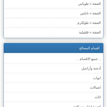
الضفة » طوباس
الضفة » نابلس
الضفة » طولكرم
الضفة » قلقيلية
الضفة » سلفيت
اقسام المصالح
الضفة » رام الله والبيره
.. جميع الاقسام ..
الضفة » أريحا
أدخنة وأراجيل
الضفة » الخليل
ابواب
الضفة » بيت لحم
اتصالات
قطاع غزة
اثاث
الخط الأخضر » حيفا
اجهزة انذار ومراقبة