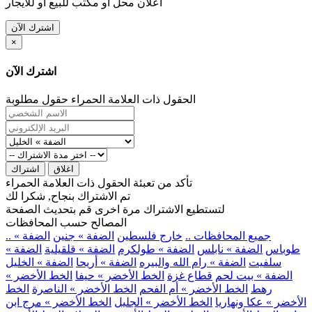
اعلان محل او مكتب للبيع او للايجار
اشترك الآن
×
اشترك الآن
الحقول ذات العلامة الحمراء حقول مطلوبة
اغلاق
اشتراك
تأكد من تعبئة الحقول ذات العلامة الحمراء
تم الاشتراك بنجاح, شكرا لك
لتستطيع الاشتراك مرة اخرى قم بتحديث الصفحة
المصالح حسب المحافظات
.. جميع المحافظات ..
خارج فلسطين
الضفة » جنين
الضفة »
طوباس
الضفة » نابلس
الضفة » طولكرم
الضفة » قلقيلية
الضفة »
سلفيت
الضفة » رام الله والبيره
الضفة » أريحا
الضفة » الخليل
الضفة » بيت لحم
قطاع غزة
الخط الأخضر » حيفا
الخط الأخضر »
رهط
الخط الأخضر » أم الفحم
الخط الأخضر » الناصرة
الخط
الأخضر » عكا ونهاريا
الخط الأخضر » الجليل
الخط الأخضر » مرج ابن