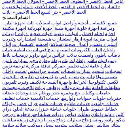
عامر
الخط الأخضر » البطوف
الخط الأخضر » الجولان
الخط الأخضر
» الشارون
الخط الأخضر » القدس
الخط الأخضر » نتانيا والخضيرة
الخط الأخضر » بئر السبع
الخط الأخضر » ايلات
اقسام المصالح
.. جميع الاقسام ..
أدخنة وأراجيل
ابواب
اتصالات
اثاث
اجهزة انذار
ومراقبة
اجهزة خلوية
اجهزة طبية
اجهزة كهربائية
اجهزة مكتبية
احذية
اختام
اخشاب
ادوات رياضية
ادوات صحية
ادوات كهربائية
ادوات منزلية
ادوية
ازهار
استشارات هندسية
استشارات وتدريب
استيراد وتصدير
اعمال صحية (سباكة)
اقمشة
اكسسوارات
البان
واجبان
العاب
الكترونيات
المنيوم
انتاج فني
انترنت
انظمة حماية
باصات
باطون واسمنت
بدلات عرائس
برابيج
براويز
برمجيات
بلاط
وسيراميك
بناشر واطارات
بنك
بوظة
بيطرة
تاجير سيارات
تامين
تجارة عامة
تحف
تخليص جمركي
تدفئة مركزية
ترجمة
تزيين
تسجيلات
تشحيم سيارات
تصفيات
تصميم جرافيكس
تصميم داخلي
تصميم مواقع انترنت
تصوير فني
تعبئة وتغليف
تعليم فن التجميل
تكسي
تكنولوجيا الخرائط واجهزة المساحة
تكييف وتبريد
تلفزيون
تنظيفات العامة
تنقية مياه وفلاتر
توظيف
ثريات
ثلاجات ومجمدات
جامعات وكليات
حج وعمرة
حجر ورخام
حديد وحدادة
حضانة
حفريات
حلويات
حيوانات ولوازمها
خدمات اكاديمية
خدمات تنظيف
خدمات جامعية
خدمات طلابية
خدمات عامة
خزف
خضار وفواكه
خطاط
خطوط طيران
خلويات
خياطة
خيزران
دباغة الجلود
دراي
كلين
دعاية واعلان
دهانات
دواجن
دورات صيانة اجهزة خلوية
دي جي
ديكور
راديو
روضة
زجاج سيارات
زجاج ومرايا
زخارف
زراعة
ساعات
ستائر
ستانلس ستيل
ستلايت
ستوديو
سجاد وموكيت
سلالم
سلامة