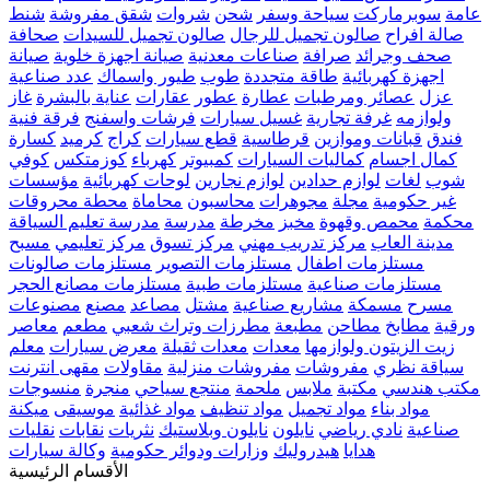
عامة
سوبرماركت
سياحة وسفر
شحن
شروات
شقق مفروشة
شنط
صالة افراح
صالون تجميل للرجال
صالون تجميل للسيدات
صحافة
صحف وجرائد
صرافة
صناعات معدنية
صيانة اجهزة خلوية
صيانة
اجهزة كهربائية
طاقة متجددة
طوب
طيور واسماك
عدد صناعية
عزل
عصائر ومرطبات
عطارة
عطور
عقارات
عناية بالبشرة
غاز
ولوازمه
غرفة تجارية
غسيل سيارات
فرشات واسفنج
فرقة فنية
فندق
قبانات وموازين
قرطاسية
قطع سيارات
كراج
كرميد
كسارة
كمال اجسام
كماليات السيارات
كمبيوتر
كهرباء
كوزمتكس
كوفي
شوب
لغات
لوازم حدادين
لوازم نجارين
لوحات كهربائية
مؤسسات
غير حكومية
مجلة
مجوهرات
محاسبون
محاماة
محطة محروقات
محكمة
محمص وقهوة
مخبز
مخرطة
مدرسة
مدرسة تعليم السياقة
مدينة العاب
مركز تدريب مهني
مركز تسوق
مركز تعليمي
مسبح
مستلزمات اطفال
مستلزمات التصوير
مستلزمات صالونات
مستلزمات صناعية
مستلزمات طبية
مستلزمات مصانع الحجر
مسرح
مسمكة
مشاريع صناعية
مشتل
مصاعد
مصنع
مصنوعات
ورقية
مطابخ
مطاحن
مطبعة
مطرزات وتراث شعبي
مطعم
معاصر
زيت الزيتون ولوازمها
معدات
معدات ثقيلة
معرض سيارات
معلم
سياقة نظري
مفروشات
مفروشات منزلية
مقاولات
مقهى انترنت
مكتب هندسي
مكتبة
ملابس
ملحمة
منتجع سياحي
منجرة
منسوجات
مواد بناء
مواد تجميل
مواد تنظيف
مواد غذائية
موسيقى
ميكنة
صناعية
نادي رياضي
نايلون
نايلون وبلاستيك
نثريات
نقابات
نقليات
هدايا
هيدروليك
وزارات ودوائر حكومية
وكالة سيارات
الأقسام الرئيسية