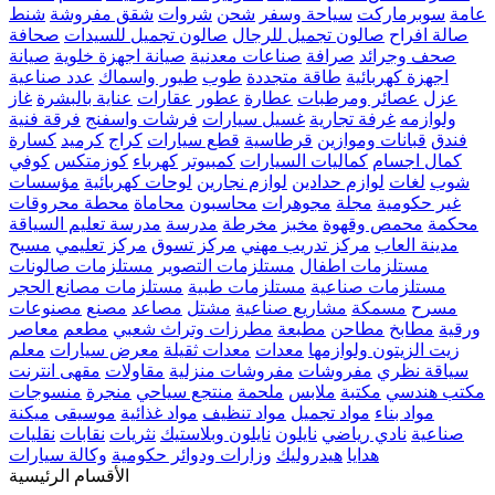
عامة
سوبرماركت
سياحة وسفر
شحن
شروات
شقق مفروشة
شنط
صالة افراح
صالون تجميل للرجال
صالون تجميل للسيدات
صحافة
صحف وجرائد
صرافة
صناعات معدنية
صيانة اجهزة خلوية
صيانة
اجهزة كهربائية
طاقة متجددة
طوب
طيور واسماك
عدد صناعية
عزل
عصائر ومرطبات
عطارة
عطور
عقارات
عناية بالبشرة
غاز
ولوازمه
غرفة تجارية
غسيل سيارات
فرشات واسفنج
فرقة فنية
فندق
قبانات وموازين
قرطاسية
قطع سيارات
كراج
كرميد
كسارة
كمال اجسام
كماليات السيارات
كمبيوتر
كهرباء
كوزمتكس
كوفي
شوب
لغات
لوازم حدادين
لوازم نجارين
لوحات كهربائية
مؤسسات
غير حكومية
مجلة
مجوهرات
محاسبون
محاماة
محطة محروقات
محكمة
محمص وقهوة
مخبز
مخرطة
مدرسة
مدرسة تعليم السياقة
مدينة العاب
مركز تدريب مهني
مركز تسوق
مركز تعليمي
مسبح
مستلزمات اطفال
مستلزمات التصوير
مستلزمات صالونات
مستلزمات صناعية
مستلزمات طبية
مستلزمات مصانع الحجر
مسرح
مسمكة
مشاريع صناعية
مشتل
مصاعد
مصنع
مصنوعات
ورقية
مطابخ
مطاحن
مطبعة
مطرزات وتراث شعبي
مطعم
معاصر
زيت الزيتون ولوازمها
معدات
معدات ثقيلة
معرض سيارات
معلم
سياقة نظري
مفروشات
مفروشات منزلية
مقاولات
مقهى انترنت
مكتب هندسي
مكتبة
ملابس
ملحمة
منتجع سياحي
منجرة
منسوجات
مواد بناء
مواد تجميل
مواد تنظيف
مواد غذائية
موسيقى
ميكنة
صناعية
نادي رياضي
نايلون
نايلون وبلاستيك
نثريات
نقابات
نقليات
هدايا
هيدروليك
وزارات ودوائر حكومية
وكالة سيارات
الأقسام الرئيسية