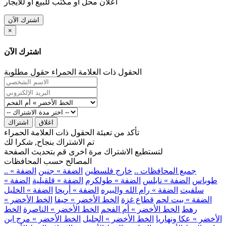
اعلان محل او مكتب للبيع او للايجار
اشترك الآن
×
اشترك الآن
الحقول ذات العلامة الحمراء حقول مطلوبة
اغلاق
اشتراك
تأكد من تعبئة الحقول ذات العلامة الحمراء
تم الاشتراك بنجاح, شكرا لك
لتستطيع الاشتراك مرة اخرى قم بتحديث الصفحة
المصالح حسب المحافظات
.. جميع المحافظات ..
خارج فلسطين
الضفة » جنين
الضفة »
طوباس
الضفة » نابلس
الضفة » طولكرم
الضفة » قلقيلية
الضفة »
سلفيت
الضفة » رام الله والبيره
الضفة » أريحا
الضفة » الخليل
الضفة » بيت لحم
قطاع غزة
الخط الأخضر » حيفا
الخط الأخضر »
رهط
الخط الأخضر » أم الفحم
الخط الأخضر » الناصرة
الخط
الأخضر » عكا ونهاريا
الخط الأخضر » الجليل
الخط الأخضر » مرج ابن