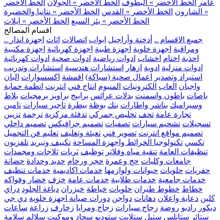
عامر
الخط الأخضر » البطوف
الخط الأخضر » الجولان
الخط الأخضر
» الشارون
الخط الأخضر » القدس
الخط الأخضر » نتانيا والخضيرة
الخط الأخضر » بئر السبع
الخط الأخضر » ايلات
اقسام المصالح
.. جميع الاقسام ..
أدخنة وأراجيل
ابواب
اتصالات
اثاث
اجهزة انذار
ومراقبة
اجهزة خلوية
اجهزة طبية
اجهزة كهربائية
اجهزة مكتبية
احذية
اختام
اخشاب
ادوات رياضية
ادوات صحية
ادوات كهربائية
ادوات منزلية
ادوية
ازهار
استشارات هندسية
استشارات وتدريب
استيراد وتصدير
اعمال صحية (سباكة)
اقمشة
اكسسوارات
البان
واجبان
العاب
الكترونيات
المنيوم
انتاج فني
انترنت
انظمة حماية
باصات
باطون واسمنت
بدلات عرائس
برابيج
براويز
برمجيات
بلاط
وسيراميك
بناشر واطارات
بنك
بوظة
بيطرة
تاجير سيارات
تامين
تجارة عامة
تحف
تخليص جمركي
تدفئة مركزية
ترجمة
تزيين
تسجيلات
تشحيم سيارات
تصفيات
تصميم جرافيكس
تصميم داخلي
تصميم مواقع انترنت
تصوير فني
تعبئة وتغليف
تعليم فن التجميل
تكسي
تكنولوجيا الخرائط واجهزة المساحة
تكييف وتبريد
تلفزيون
تنظيفات العامة
تنقية مياه وفلاتر
توظيف
ثريات
ثلاجات ومجمدات
جامعات وكليات
حج وعمرة
حجر ورخام
حديد وحدادة
حضانة
حفريات
حلويات
حيوانات ولوازمها
خدمات اكاديمية
خدمات تنظيف
خدمات جامعية
خدمات طلابية
خدمات عامة
خزف
خضار وفواكه
خطاط
خطوط طيران
خلويات
خياطة
خيزران
دباغة الجلود
دراي
كلين
دعاية واعلان
دهانات
دواجن
دورات صيانة اجهزة خلوية
دي جي
ديكور
راديو
روضة
زجاج سيارات
زجاج ومرايا
زخارف
زراعة
ساعات
ستائر
ستانلس ستيل
ستلايت
ستوديو
سجاد وموكيت
سلالم
سلامة