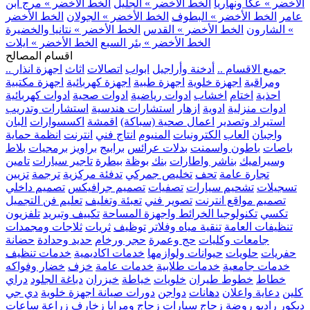
الأخضر » عكا ونهاريا
الخط الأخضر » الجليل
الخط الأخضر » مرج ابن
عامر
الخط الأخضر » البطوف
الخط الأخضر » الجولان
الخط الأخضر
» الشارون
الخط الأخضر » القدس
الخط الأخضر » نتانيا والخضيرة
الخط الأخضر » بئر السبع
الخط الأخضر » ايلات
اقسام المصالح
.. جميع الاقسام ..
أدخنة وأراجيل
ابواب
اتصالات
اثاث
اجهزة انذار
ومراقبة
اجهزة خلوية
اجهزة طبية
اجهزة كهربائية
اجهزة مكتبية
احذية
اختام
اخشاب
ادوات رياضية
ادوات صحية
ادوات كهربائية
ادوات منزلية
ادوية
ازهار
استشارات هندسية
استشارات وتدريب
استيراد وتصدير
اعمال صحية (سباكة)
اقمشة
اكسسوارات
البان
واجبان
العاب
الكترونيات
المنيوم
انتاج فني
انترنت
انظمة حماية
باصات
باطون واسمنت
بدلات عرائس
برابيج
براويز
برمجيات
بلاط
وسيراميك
بناشر واطارات
بنك
بوظة
بيطرة
تاجير سيارات
تامين
تجارة عامة
تحف
تخليص جمركي
تدفئة مركزية
ترجمة
تزيين
تسجيلات
تشحيم سيارات
تصفيات
تصميم جرافيكس
تصميم داخلي
تصميم مواقع انترنت
تصوير فني
تعبئة وتغليف
تعليم فن التجميل
تكسي
تكنولوجيا الخرائط واجهزة المساحة
تكييف وتبريد
تلفزيون
تنظيفات العامة
تنقية مياه وفلاتر
توظيف
ثريات
ثلاجات ومجمدات
جامعات وكليات
حج وعمرة
حجر ورخام
حديد وحدادة
حضانة
حفريات
حلويات
حيوانات ولوازمها
خدمات اكاديمية
خدمات تنظيف
خدمات جامعية
خدمات طلابية
خدمات عامة
خزف
خضار وفواكه
خطاط
خطوط طيران
خلويات
خياطة
خيزران
دباغة الجلود
دراي
كلين
دعاية واعلان
دهانات
دواجن
دورات صيانة اجهزة خلوية
دي جي
ديكور
راديو
روضة
زجاج سيارات
زجاج ومرايا
زخارف
زراعة
ساعات