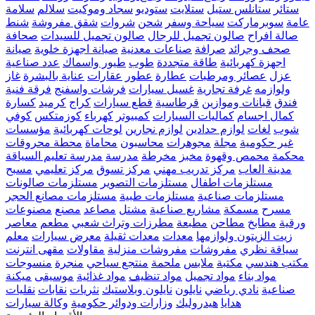
ستائر
ستانلس ستيل
ستلايت
ستوديو
سجاد وموكيت
سلالم
سلامة
عامة
سوبرماركت
سياحة وسفر
شحن
شروات
شقق مفروشة
شنط
صالة افراح
صالون تجميل للرجال
صالون تجميل للسيدات
صحافة
صحف وجرائد
صرافة
صناعات معدنية
صيانة اجهزة خلوية
صيانة
اجهزة كهربائية
طاقة متجددة
طوب
طيور واسماك
عدد صناعية
عزل
عصائر ومرطبات
عطارة
عطور
عقارات
عناية بالبشرة
غاز
ولوازمه
غرفة تجارية
غسيل سيارات
فرشات واسفنج
فرقة فنية
فندق
قبانات وموازين
قرطاسية
قطع سيارات
كراج
كرميد
كسارة
كمال اجسام
كماليات السيارات
كمبيوتر
كهرباء
كوزمتكس
كوفي
شوب
لغات
لوازم حدادين
لوازم نجارين
لوحات كهربائية
مؤسسات
غير حكومية
مجلة
مجوهرات
محاسبون
محاماة
محطة محروقات
محكمة
محمص وقهوة
مخبز
مخرطة
مدرسة
مدرسة تعليم السياقة
مدينة العاب
مركز تدريب مهني
مركز تسوق
مركز تعليمي
مسبح
مستلزمات اطفال
مستلزمات التصوير
مستلزمات صالونات
مستلزمات صناعية
مستلزمات طبية
مستلزمات مصانع الحجر
مسرح
مسمكة
مشاريع صناعية
مشتل
مصاعد
مصنع
مصنوعات
ورقية
مطابخ
مطاحن
مطبعة
مطرزات وتراث شعبي
مطعم
معاصر
زيت الزيتون ولوازمها
معدات
معدات ثقيلة
معرض سيارات
معلم
سياقة نظري
مفروشات
مفروشات منزلية
مقاولات
مقهى انترنت
مكتب هندسي
مكتبة
ملابس
ملحمة
منتجع سياحي
منجرة
منسوجات
مواد بناء
مواد تجميل
مواد تنظيف
مواد غذائية
موسيقى
ميكنة
صناعية
نادي رياضي
نايلون
نايلون وبلاستيك
نثريات
نقابات
نقليات
هدايا
هيدروليك
وزارات ودوائر حكومية
وكالة سيارات