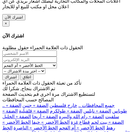
اعلانات المحلات والمكاتب التجارية ليصلك اشعار بريدي عن اي
اعلان محل او مكتب للبيع او للايجار
اشترك الآن
×
اشترك الآن
الحقول ذات العلامة الحمراء حقول مطلوبة
اغلاق
اشتراك
تأكد من تعبئة الحقول ذات العلامة الحمراء
تم الاشتراك بنجاح, شكرا لك
لتستطيع الاشتراك مرة اخرى قم بتحديث الصفحة
المصالح حسب المحافظات
.. جميع المحافظات ..
خارج فلسطين
الضفة » جنين
الضفة »
طوباس
الضفة » نابلس
الضفة » طولكرم
الضفة » قلقيلية
الضفة »
سلفيت
الضفة » رام الله والبيره
الضفة » أريحا
الضفة » الخليل
الضفة » بيت لحم
قطاع غزة
الخط الأخضر » حيفا
الخط الأخضر »
رهط
الخط الأخضر » أم الفحم
الخط الأخضر » الناصرة
الخط