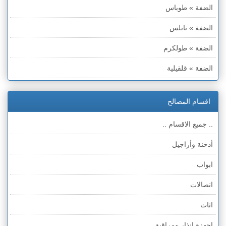
الضفة » طوباس
الضفة » نابلس
الضفة » طولكرم
الضفة » قلقيلية
الضفة » سلفيت
اقسام المصالح
الضفة » رام الله والبيره
.. جميع الاقسام ..
الضفة » أريحا
أدخنة وأراجيل
الضفة » الخليل
ابواب
الضفة » بيت لحم
اتصالات
قطاع غزة
اثاث
الخط الأخضر » حيفا
اجهزة انذار ومراقبة