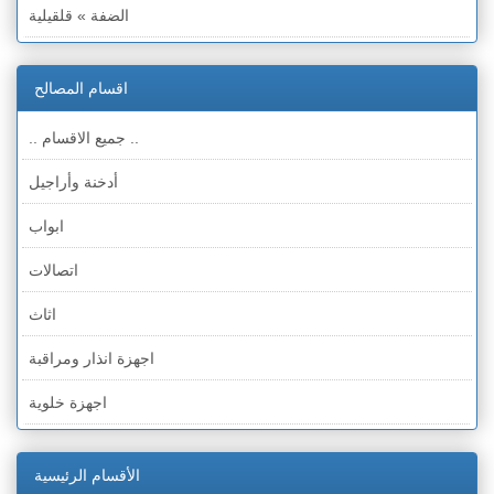
الضفة » قلقيلية
الضفة » سلفيت
اقسام المصالح
الضفة » رام الله والبيره
.. جميع الاقسام ..
الضفة » أريحا
أدخنة وأراجيل
الضفة » الخليل
ابواب
الضفة » بيت لحم
اتصالات
قطاع غزة
اثاث
الخط الأخضر » حيفا
اجهزة انذار ومراقبة
الخط الأخضر » رهط
اجهزة خلوية
الخط الأخضر » أم الفحم
اجهزة طبية
الخط الأخضر » الناصرة
الأقسام الرئيسية
اجهزة كهربائية