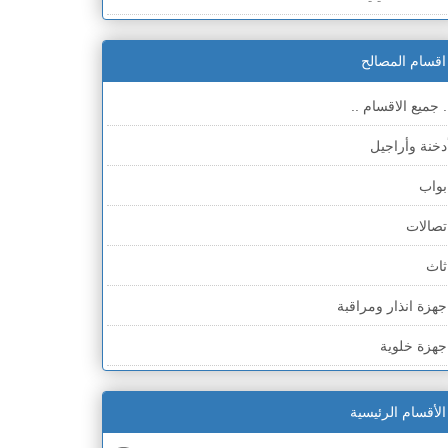
لضفة » سلفيت
اقسام المصالح
لضفة » رام الله والبيره
. جميع الاقسام ..
لضفة » أريحا
دخنة وأراجيل
لضفة » الخليل
بواب
لضفة » بيت لحم
تصالات
طاع غزة
ثاث
لخط الأخضر » حيفا
جهزة انذار ومراقبة
لخط الأخضر » رهط
جهزة خلوية
لخط الأخضر » أم الفحم
جهزة طبية
لخط الأخضر » الناصرة
الأقسام الرئيسية
جهزة كهربائية
لخط الأخضر » عكا ونهاريا