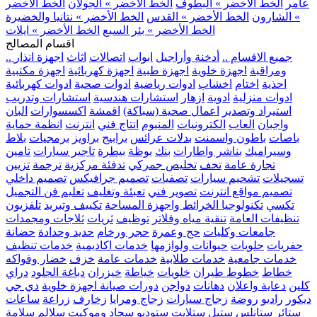
عامر
الخط الأخضر » البطوف
الخط الأخضر » الجولان
الخط الأخضر
» الشارون
الخط الأخضر » القدس
الخط الأخضر » نتانيا والخضيرة
الخط الأخضر » بئر السبع
الخط الأخضر » ايلات
اقسام المصالح
.. جميع الاقسام ..
أدخنة وأراجيل
ابواب
اتصالات
اثاث
اجهزة انذار
ومراقبة
اجهزة خلوية
اجهزة طبية
اجهزة كهربائية
اجهزة مكتبية
احذية
اختام
اخشاب
ادوات رياضية
ادوات صحية
ادوات كهربائية
ادوات منزلية
ادوية
ازهار
استشارات هندسية
استشارات وتدريب
استيراد وتصدير
اعمال صحية (سباكة)
اقمشة
اكسسوارات
البان
واجبان
العاب
الكترونيات
المنيوم
انتاج فني
انترنت
انظمة حماية
باصات
باطون واسمنت
بدلات عرائس
برابيج
براويز
برمجيات
بلاط
وسيراميك
بناشر واطارات
بنك
بوظة
بيطرة
تاجير سيارات
تامين
تجارة عامة
تحف
تخليص جمركي
تدفئة مركزية
ترجمة
تزيين
تسجيلات
تشحيم سيارات
تصفيات
تصميم جرافيكس
تصميم داخلي
تصميم مواقع انترنت
تصوير فني
تعبئة وتغليف
تعليم فن التجميل
تكسي
تكنولوجيا الخرائط واجهزة المساحة
تكييف وتبريد
تلفزيون
تنظيفات العامة
تنقية مياه وفلاتر
توظيف
ثريات
ثلاجات ومجمدات
جامعات وكليات
حج وعمرة
حجر ورخام
حديد وحدادة
حضانة
حفريات
حلويات
حيوانات ولوازمها
خدمات اكاديمية
خدمات تنظيف
خدمات جامعية
خدمات طلابية
خدمات عامة
خزف
خضار وفواكه
خطاط
خطوط طيران
خلويات
خياطة
خيزران
دباغة الجلود
دراي
كلين
دعاية واعلان
دهانات
دواجن
دورات صيانة اجهزة خلوية
دي جي
ديكور
راديو
روضة
زجاج سيارات
زجاج ومرايا
زخارف
زراعة
ساعات
ستائر
ستانلس ستيل
ستلايت
ستوديو
سجاد وموكيت
سلالم
سلامة