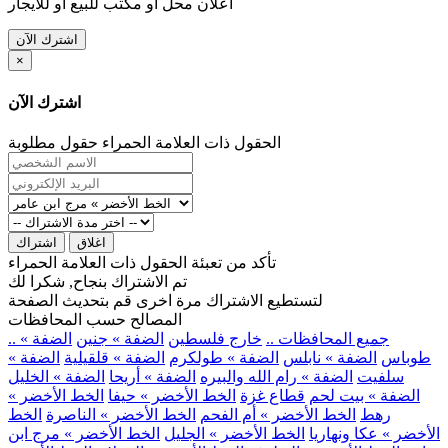
اعلان محل او مكتب للبيع او للايجار
اشترك الآن
×
اشترك الآن
الحقول ذات العلامة الحمراء حقول مطلوبة
اغلاق
اشتراك
تأكد من تعبئة الحقول ذات العلامة الحمراء
تم الاشتراك بنجاح, شكرا لك
لتستطيع الاشتراك مرة اخرى قم بتحديث الصفحة
المصالح حسب المحافظات
.. جميع المحافظات ..
خارج فلسطين
الضفة » جنين
الضفة »
طوباس
الضفة » نابلس
الضفة » طولكرم
الضفة » قلقيلية
الضفة »
سلفيت
الضفة » رام الله والبيره
الضفة » أريحا
الضفة » الخليل
الضفة » بيت لحم
قطاع غزة
الخط الأخضر » حيفا
الخط الأخضر »
رهط
الخط الأخضر » أم الفحم
الخط الأخضر » الناصرة
الخط
الأخضر » عكا ونهاريا
الخط الأخضر » الجليل
الخط الأخضر » مرج ابن