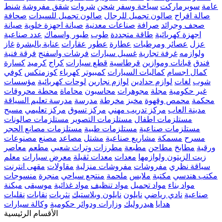
عامة
سوبرماركت
سياحة وسفر
شحن
شروات
شقق مفروشة
شنط
صالة افراح
صالون تجميل للرجال
صالون تجميل للسيدات
صحافة
صحف وجرائد
صرافة
صناعات معدنية
صيانة اجهزة خلوية
صيانة
اجهزة كهربائية
طاقة متجددة
طوب
طيور واسماك
عدد صناعية
عزل
عصائر ومرطبات
عطارة
عطور
عقارات
عناية بالبشرة
غاز
ولوازمه
غرفة تجارية
غسيل سيارات
فرشات واسفنج
فرقة فنية
فندق
قبانات وموازين
قرطاسية
قطع سيارات
كراج
كرميد
كسارة
كمال اجسام
كماليات السيارات
كمبيوتر
كهرباء
كوزمتكس
كوفي
شوب
لغات
لوازم حدادين
لوازم نجارين
لوحات كهربائية
مؤسسات
غير حكومية
مجلة
مجوهرات
محاسبون
محاماة
محطة محروقات
محكمة
محمص وقهوة
مخبز
مخرطة
مدرسة
مدرسة تعليم السياقة
مدينة العاب
مركز تدريب مهني
مركز تسوق
مركز تعليمي
مسبح
مستلزمات اطفال
مستلزمات التصوير
مستلزمات صالونات
مستلزمات صناعية
مستلزمات طبية
مستلزمات مصانع الحجر
مسرح
مسمكة
مشاريع صناعية
مشتل
مصاعد
مصنع
مصنوعات
ورقية
مطابخ
مطاحن
مطبعة
مطرزات وتراث شعبي
مطعم
معاصر
زيت الزيتون ولوازمها
معدات
معدات ثقيلة
معرض سيارات
معلم
سياقة نظري
مفروشات
مفروشات منزلية
مقاولات
مقهى انترنت
مكتب هندسي
مكتبة
ملابس
ملحمة
منتجع سياحي
منجرة
منسوجات
مواد بناء
مواد تجميل
مواد تنظيف
مواد غذائية
موسيقى
ميكنة
صناعية
نادي رياضي
نايلون
نايلون وبلاستيك
نثريات
نقابات
نقليات
هدايا
هيدروليك
وزارات ودوائر حكومية
وكالة سيارات
الأقسام الرئيسية