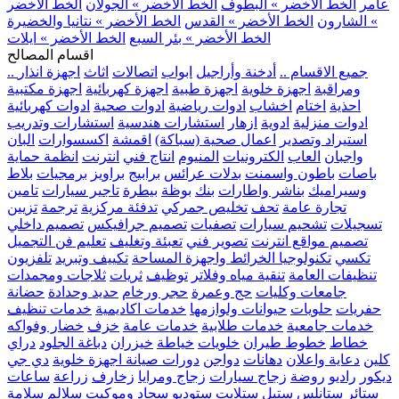
عامر
الخط الأخضر » البطوف
الخط الأخضر » الجولان
الخط الأخضر
» الشارون
الخط الأخضر » القدس
الخط الأخضر » نتانيا والخضيرة
الخط الأخضر » بئر السبع
الخط الأخضر » ايلات
اقسام المصالح
.. جميع الاقسام ..
أدخنة وأراجيل
ابواب
اتصالات
اثاث
اجهزة انذار
ومراقبة
اجهزة خلوية
اجهزة طبية
اجهزة كهربائية
اجهزة مكتبية
احذية
اختام
اخشاب
ادوات رياضية
ادوات صحية
ادوات كهربائية
ادوات منزلية
ادوية
ازهار
استشارات هندسية
استشارات وتدريب
استيراد وتصدير
اعمال صحية (سباكة)
اقمشة
اكسسوارات
البان
واجبان
العاب
الكترونيات
المنيوم
انتاج فني
انترنت
انظمة حماية
باصات
باطون واسمنت
بدلات عرائس
برابيج
براويز
برمجيات
بلاط
وسيراميك
بناشر واطارات
بنك
بوظة
بيطرة
تاجير سيارات
تامين
تجارة عامة
تحف
تخليص جمركي
تدفئة مركزية
ترجمة
تزيين
تسجيلات
تشحيم سيارات
تصفيات
تصميم جرافيكس
تصميم داخلي
تصميم مواقع انترنت
تصوير فني
تعبئة وتغليف
تعليم فن التجميل
تكسي
تكنولوجيا الخرائط واجهزة المساحة
تكييف وتبريد
تلفزيون
تنظيفات العامة
تنقية مياه وفلاتر
توظيف
ثريات
ثلاجات ومجمدات
جامعات وكليات
حج وعمرة
حجر ورخام
حديد وحدادة
حضانة
حفريات
حلويات
حيوانات ولوازمها
خدمات اكاديمية
خدمات تنظيف
خدمات جامعية
خدمات طلابية
خدمات عامة
خزف
خضار وفواكه
خطاط
خطوط طيران
خلويات
خياطة
خيزران
دباغة الجلود
دراي
كلين
دعاية واعلان
دهانات
دواجن
دورات صيانة اجهزة خلوية
دي جي
ديكور
راديو
روضة
زجاج سيارات
زجاج ومرايا
زخارف
زراعة
ساعات
ستائر
ستانلس ستيل
ستلايت
ستوديو
سجاد وموكيت
سلالم
سلامة