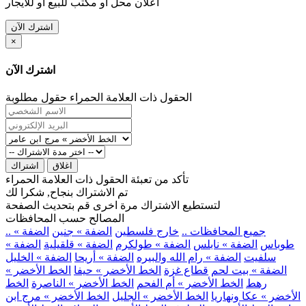
اعلان محل او مكتب للبيع او للايجار
اشترك الآن
×
اشترك الآن
الحقول ذات العلامة الحمراء حقول مطلوبة
اغلاق
اشتراك
تأكد من تعبئة الحقول ذات العلامة الحمراء
تم الاشتراك بنجاح, شكرا لك
لتستطيع الاشتراك مرة اخرى قم بتحديث الصفحة
المصالح حسب المحافظات
.. جميع المحافظات ..
خارج فلسطين
الضفة » جنين
الضفة »
طوباس
الضفة » نابلس
الضفة » طولكرم
الضفة » قلقيلية
الضفة »
سلفيت
الضفة » رام الله والبيره
الضفة » أريحا
الضفة » الخليل
الضفة » بيت لحم
قطاع غزة
الخط الأخضر » حيفا
الخط الأخضر »
رهط
الخط الأخضر » أم الفحم
الخط الأخضر » الناصرة
الخط
الأخضر » عكا ونهاريا
الخط الأخضر » الجليل
الخط الأخضر » مرج ابن