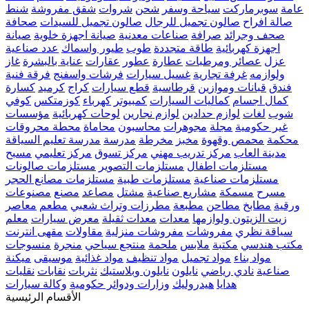
عامة
سوبرماركت
سياحة وسفر
شحن
شروات
شقق مفروشة
شنط
صالة افراح
صالون تجميل للرجال
صالون تجميل للسيدات
صحافة
صحف وجرائد
صرافة
صناعات معدنية
صيانة اجهزة خلوية
صيانة
اجهزة كهربائية
طاقة متجددة
طوب
طيور واسماك
عدد صناعية
عزل
عصائر ومرطبات
عطارة
عطور
عقارات
عناية بالبشرة
غاز
ولوازمه
غرفة تجارية
غسيل سيارات
فرشات واسفنج
فرقة فنية
فندق
قبانات وموازين
قرطاسية
قطع سيارات
كراج
كرميد
كسارة
كمال اجسام
كماليات السيارات
كمبيوتر
كهرباء
كوزمتكس
كوفي
شوب
لغات
لوازم حدادين
لوازم نجارين
لوحات كهربائية
مؤسسات
غير حكومية
مجلة
مجوهرات
محاسبون
محاماة
محطة محروقات
محكمة
محمص وقهوة
مخبز
مخرطة
مدرسة
مدرسة تعليم السياقة
مدينة العاب
مركز تدريب مهني
مركز تسوق
مركز تعليمي
مسبح
مستلزمات اطفال
مستلزمات التصوير
مستلزمات صالونات
مستلزمات صناعية
مستلزمات طبية
مستلزمات مصانع الحجر
مسرح
مسمكة
مشاريع صناعية
مشتل
مصاعد
مصنع
مصنوعات
ورقية
مطابخ
مطاحن
مطبعة
مطرزات وتراث شعبي
مطعم
معاصر
زيت الزيتون ولوازمها
معدات
معدات ثقيلة
معرض سيارات
معلم
سياقة نظري
مفروشات
مفروشات منزلية
مقاولات
مقهى انترنت
مكتب هندسي
مكتبة
ملابس
ملحمة
منتجع سياحي
منجرة
منسوجات
مواد بناء
مواد تجميل
مواد تنظيف
مواد غذائية
موسيقى
ميكنة
صناعية
نادي رياضي
نايلون
نايلون وبلاستيك
نثريات
نقابات
نقليات
هدايا
هيدروليك
وزارات ودوائر حكومية
وكالة سيارات
الأقسام الرئيسية