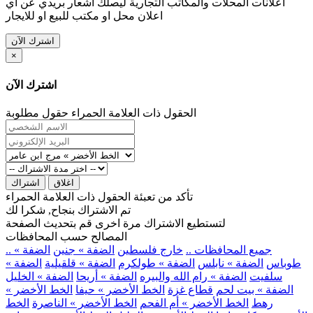
اعلانات المحلات والمكاتب التجارية ليصلك اشعار بريدي عن اي
اعلان محل او مكتب للبيع او للايجار
اشترك الآن
×
اشترك الآن
الحقول ذات العلامة الحمراء حقول مطلوبة
اغلاق
اشتراك
تأكد من تعبئة الحقول ذات العلامة الحمراء
تم الاشتراك بنجاح, شكرا لك
لتستطيع الاشتراك مرة اخرى قم بتحديث الصفحة
المصالح حسب المحافظات
.. جميع المحافظات ..
خارج فلسطين
الضفة » جنين
الضفة »
طوباس
الضفة » نابلس
الضفة » طولكرم
الضفة » قلقيلية
الضفة »
سلفيت
الضفة » رام الله والبيره
الضفة » أريحا
الضفة » الخليل
الضفة » بيت لحم
قطاع غزة
الخط الأخضر » حيفا
الخط الأخضر »
رهط
الخط الأخضر » أم الفحم
الخط الأخضر » الناصرة
الخط