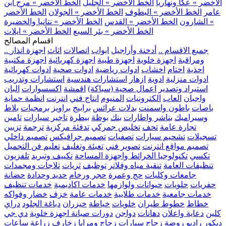
الأخضر » عكا ونهاريا
الخط الأخضر » الجليل
الخط الأخضر » مرج ابن
عامر
الخط الأخضر » البطوف
الخط الأخضر » الجولان
الخط الأخضر
» الشارون
الخط الأخضر » القدس
الخط الأخضر » نتانيا والخضيرة
الخط الأخضر » بئر السبع
الخط الأخضر » ايلات
اقسام المصالح
.. جميع الاقسام ..
أدخنة وأراجيل
ابواب
اتصالات
اثاث
اجهزة انذار
ومراقبة
اجهزة خلوية
اجهزة طبية
اجهزة كهربائية
اجهزة مكتبية
احذية
اختام
اخشاب
ادوات رياضية
ادوات صحية
ادوات كهربائية
ادوات منزلية
ادوية
ازهار
استشارات هندسية
استشارات وتدريب
استيراد وتصدير
اعمال صحية (سباكة)
اقمشة
اكسسوارات
البان
واجبان
العاب
الكترونيات
المنيوم
انتاج فني
انترنت
انظمة حماية
باصات
باطون واسمنت
بدلات عرائس
برابيج
براويز
برمجيات
بلاط
وسيراميك
بناشر واطارات
بنك
بوظة
بيطرة
تاجير سيارات
تامين
تجارة عامة
تحف
تخليص جمركي
تدفئة مركزية
ترجمة
تزيين
تسجيلات
تشحيم سيارات
تصفيات
تصميم جرافيكس
تصميم داخلي
تصميم مواقع انترنت
تصوير فني
تعبئة وتغليف
تعليم فن التجميل
تكسي
تكنولوجيا الخرائط واجهزة المساحة
تكييف وتبريد
تلفزيون
تنظيفات العامة
تنقية مياه وفلاتر
توظيف
ثريات
ثلاجات ومجمدات
جامعات وكليات
حج وعمرة
حجر ورخام
حديد وحدادة
حضانة
حفريات
حلويات
حيوانات ولوازمها
خدمات اكاديمية
خدمات تنظيف
خدمات جامعية
خدمات طلابية
خدمات عامة
خزف
خضار وفواكه
خطاط
خطوط طيران
خلويات
خياطة
خيزران
دباغة الجلود
دراي
كلين
دعاية واعلان
دهانات
دواجن
دورات صيانة اجهزة خلوية
دي جي
ديكور
راديو
روضة
زجاج سيارات
زجاج ومرايا
زخارف
زراعة
ساعات