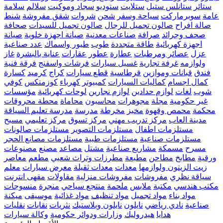
ستائر
ستانلس ستيل
ستلايت
ستوديو
سجاد وموكيت
سلالم
سلامة
عامة
سوبرماركت
سياحة وسفر
شحن
شروات
شقق مفروشة
شنط
صالة افراح
صالون تجميل للرجال
صالون تجميل للسيدات
صحافة
صحف وجرائد
صرافة
صناعات معدنية
صيانة اجهزة خلوية
صيانة
اجهزة كهربائية
طاقة متجددة
طوب
طيور واسماك
عدد صناعية
عزل
عصائر ومرطبات
عطارة
عطور
عقارات
عناية بالبشرة
غاز
ولوازمه
غرفة تجارية
غسيل سيارات
فرشات واسفنج
فرقة فنية
فندق
قبانات وموازين
قرطاسية
قطع سيارات
كراج
كرميد
كسارة
كمال اجسام
كماليات السيارات
كمبيوتر
كهرباء
كوزمتكس
كوفي
شوب
لغات
لوازم حدادين
لوازم نجارين
لوحات كهربائية
مؤسسات
غير حكومية
مجلة
مجوهرات
محاسبون
محاماة
محطة محروقات
محكمة
محمص وقهوة
مخبز
مخرطة
مدرسة
مدرسة تعليم السياقة
مدينة العاب
مركز تدريب مهني
مركز تسوق
مركز تعليمي
مسبح
مستلزمات اطفال
مستلزمات التصوير
مستلزمات صالونات
مستلزمات صناعية
مستلزمات طبية
مستلزمات مصانع الحجر
مسرح
مسمكة
مشاريع صناعية
مشتل
مصاعد
مصنع
مصنوعات
ورقية
مطابخ
مطاحن
مطبعة
مطرزات وتراث شعبي
مطعم
معاصر
زيت الزيتون ولوازمها
معدات
معدات ثقيلة
معرض سيارات
معلم
سياقة نظري
مفروشات
مفروشات منزلية
مقاولات
مقهى انترنت
مكتب هندسي
مكتبة
ملابس
ملحمة
منتجع سياحي
منجرة
منسوجات
مواد بناء
مواد تجميل
مواد تنظيف
مواد غذائية
موسيقى
ميكنة
صناعية
نادي رياضي
نايلون
نايلون وبلاستيك
نثريات
نقابات
نقليات
هدايا
هيدروليك
وزارات ودوائر حكومية
وكالة سيارات