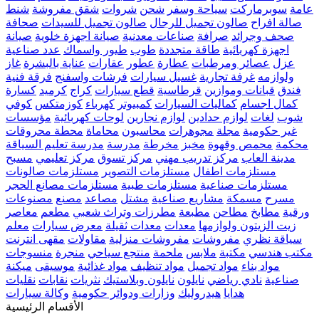
عامة
سوبرماركت
سياحة وسفر
شحن
شروات
شقق مفروشة
شنط
صالة افراح
صالون تجميل للرجال
صالون تجميل للسيدات
صحافة
صحف وجرائد
صرافة
صناعات معدنية
صيانة اجهزة خلوية
صيانة
اجهزة كهربائية
طاقة متجددة
طوب
طيور واسماك
عدد صناعية
عزل
عصائر ومرطبات
عطارة
عطور
عقارات
عناية بالبشرة
غاز
ولوازمه
غرفة تجارية
غسيل سيارات
فرشات واسفنج
فرقة فنية
فندق
قبانات وموازين
قرطاسية
قطع سيارات
كراج
كرميد
كسارة
كمال اجسام
كماليات السيارات
كمبيوتر
كهرباء
كوزمتكس
كوفي
شوب
لغات
لوازم حدادين
لوازم نجارين
لوحات كهربائية
مؤسسات
غير حكومية
مجلة
مجوهرات
محاسبون
محاماة
محطة محروقات
محكمة
محمص وقهوة
مخبز
مخرطة
مدرسة
مدرسة تعليم السياقة
مدينة العاب
مركز تدريب مهني
مركز تسوق
مركز تعليمي
مسبح
مستلزمات اطفال
مستلزمات التصوير
مستلزمات صالونات
مستلزمات صناعية
مستلزمات طبية
مستلزمات مصانع الحجر
مسرح
مسمكة
مشاريع صناعية
مشتل
مصاعد
مصنع
مصنوعات
ورقية
مطابخ
مطاحن
مطبعة
مطرزات وتراث شعبي
مطعم
معاصر
زيت الزيتون ولوازمها
معدات
معدات ثقيلة
معرض سيارات
معلم
سياقة نظري
مفروشات
مفروشات منزلية
مقاولات
مقهى انترنت
مكتب هندسي
مكتبة
ملابس
ملحمة
منتجع سياحي
منجرة
منسوجات
مواد بناء
مواد تجميل
مواد تنظيف
مواد غذائية
موسيقى
ميكنة
صناعية
نادي رياضي
نايلون
نايلون وبلاستيك
نثريات
نقابات
نقليات
هدايا
هيدروليك
وزارات ودوائر حكومية
وكالة سيارات
الأقسام الرئيسية