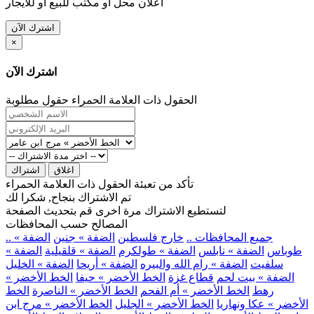
اعلان محل او مكتب للبيع او للايجار
اشترك الآن
×
اشترك الآن
الحقول ذات العلامة الحمراء حقول مطلوبة
اغلاق
اشتراك
تأكد من تعبئة الحقول ذات العلامة الحمراء
تم الاشتراك بنجاح, شكرا لك
لتستطيع الاشتراك مرة اخرى قم بتحديث الصفحة
المصالح حسب المحافظات
.. جميع المحافظات ..
خارج فلسطين
الضفة » جنين
الضفة »
طوباس
الضفة » نابلس
الضفة » طولكرم
الضفة » قلقيلية
الضفة »
سلفيت
الضفة » رام الله والبيره
الضفة » أريحا
الضفة » الخليل
الضفة » بيت لحم
قطاع غزة
الخط الأخضر » حيفا
الخط الأخضر »
رهط
الخط الأخضر » أم الفحم
الخط الأخضر » الناصرة
الخط
الأخضر » عكا ونهاريا
الخط الأخضر » الجليل
الخط الأخضر » مرج ابن