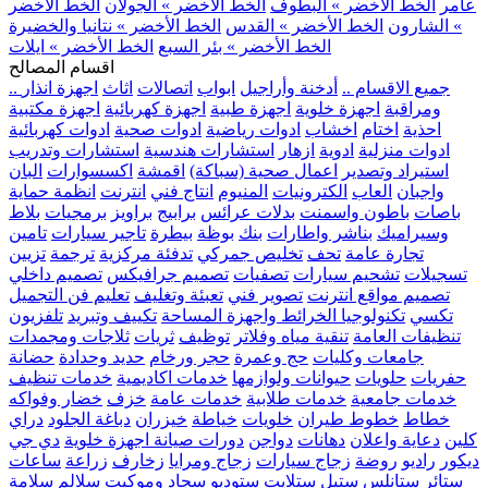
عامر
الخط الأخضر » البطوف
الخط الأخضر » الجولان
الخط الأخضر
» الشارون
الخط الأخضر » القدس
الخط الأخضر » نتانيا والخضيرة
الخط الأخضر » بئر السبع
الخط الأخضر » ايلات
اقسام المصالح
.. جميع الاقسام ..
أدخنة وأراجيل
ابواب
اتصالات
اثاث
اجهزة انذار
ومراقبة
اجهزة خلوية
اجهزة طبية
اجهزة كهربائية
اجهزة مكتبية
احذية
اختام
اخشاب
ادوات رياضية
ادوات صحية
ادوات كهربائية
ادوات منزلية
ادوية
ازهار
استشارات هندسية
استشارات وتدريب
استيراد وتصدير
اعمال صحية (سباكة)
اقمشة
اكسسوارات
البان
واجبان
العاب
الكترونيات
المنيوم
انتاج فني
انترنت
انظمة حماية
باصات
باطون واسمنت
بدلات عرائس
برابيج
براويز
برمجيات
بلاط
وسيراميك
بناشر واطارات
بنك
بوظة
بيطرة
تاجير سيارات
تامين
تجارة عامة
تحف
تخليص جمركي
تدفئة مركزية
ترجمة
تزيين
تسجيلات
تشحيم سيارات
تصفيات
تصميم جرافيكس
تصميم داخلي
تصميم مواقع انترنت
تصوير فني
تعبئة وتغليف
تعليم فن التجميل
تكسي
تكنولوجيا الخرائط واجهزة المساحة
تكييف وتبريد
تلفزيون
تنظيفات العامة
تنقية مياه وفلاتر
توظيف
ثريات
ثلاجات ومجمدات
جامعات وكليات
حج وعمرة
حجر ورخام
حديد وحدادة
حضانة
حفريات
حلويات
حيوانات ولوازمها
خدمات اكاديمية
خدمات تنظيف
خدمات جامعية
خدمات طلابية
خدمات عامة
خزف
خضار وفواكه
خطاط
خطوط طيران
خلويات
خياطة
خيزران
دباغة الجلود
دراي
كلين
دعاية واعلان
دهانات
دواجن
دورات صيانة اجهزة خلوية
دي جي
ديكور
راديو
روضة
زجاج سيارات
زجاج ومرايا
زخارف
زراعة
ساعات
ستائر
ستانلس ستيل
ستلايت
ستوديو
سجاد وموكيت
سلالم
سلامة