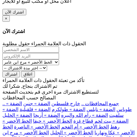
اعلان محل او مكتب للبيع او للايجار
اشترك الآن
×
اشترك الآن
الحقول ذات العلامة الحمراء حقول مطلوبة
اغلاق
اشتراك
تأكد من تعبئة الحقول ذات العلامة الحمراء
تم الاشتراك بنجاح, شكرا لك
لتستطيع الاشتراك مرة اخرى قم بتحديث الصفحة
المصالح حسب المحافظات
.. جميع المحافظات ..
خارج فلسطين
الضفة » جنين
الضفة »
طوباس
الضفة » نابلس
الضفة » طولكرم
الضفة » قلقيلية
الضفة »
سلفيت
الضفة » رام الله والبيره
الضفة » أريحا
الضفة » الخليل
الضفة » بيت لحم
قطاع غزة
الخط الأخضر » حيفا
الخط الأخضر »
رهط
الخط الأخضر » أم الفحم
الخط الأخضر » الناصرة
الخط
الأخضر » عكا ونهاريا
الخط الأخضر » الجليل
الخط الأخضر » مرج ابن