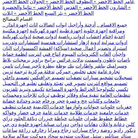
عامر
الخط الأخضر » البطوف
الخط الأخضر » الجولان
الخط الأخضر
» الشارون
الخط الأخضر » القدس
الخط الأخضر » نتانيا والخضيرة
الخط الأخضر » بئر السبع
الخط الأخضر » ايلات
اقسام المصالح
.. جميع الاقسام ..
أدخنة وأراجيل
ابواب
اتصالات
اثاث
اجهزة انذار
ومراقبة
اجهزة خلوية
اجهزة طبية
اجهزة كهربائية
اجهزة مكتبية
احذية
اختام
اخشاب
ادوات رياضية
ادوات صحية
ادوات كهربائية
ادوات منزلية
ادوية
ازهار
استشارات هندسية
استشارات وتدريب
استيراد وتصدير
اعمال صحية (سباكة)
اقمشة
اكسسوارات
البان
واجبان
العاب
الكترونيات
المنيوم
انتاج فني
انترنت
انظمة حماية
باصات
باطون واسمنت
بدلات عرائس
برابيج
براويز
برمجيات
بلاط
وسيراميك
بناشر واطارات
بنك
بوظة
بيطرة
تاجير سيارات
تامين
تجارة عامة
تحف
تخليص جمركي
تدفئة مركزية
ترجمة
تزيين
تسجيلات
تشحيم سيارات
تصفيات
تصميم جرافيكس
تصميم داخلي
تصميم مواقع انترنت
تصوير فني
تعبئة وتغليف
تعليم فن التجميل
تكسي
تكنولوجيا الخرائط واجهزة المساحة
تكييف وتبريد
تلفزيون
تنظيفات العامة
تنقية مياه وفلاتر
توظيف
ثريات
ثلاجات ومجمدات
جامعات وكليات
حج وعمرة
حجر ورخام
حديد وحدادة
حضانة
حفريات
حلويات
حيوانات ولوازمها
خدمات اكاديمية
خدمات تنظيف
خدمات جامعية
خدمات طلابية
خدمات عامة
خزف
خضار وفواكه
خطاط
خطوط طيران
خلويات
خياطة
خيزران
دباغة الجلود
دراي
كلين
دعاية واعلان
دهانات
دواجن
دورات صيانة اجهزة خلوية
دي جي
ديكور
راديو
روضة
زجاج سيارات
زجاج ومرايا
زخارف
زراعة
ساعات
ستائر
ستانلس ستيل
ستلايت
ستوديو
سجاد وموكيت
سلالم
سلامة