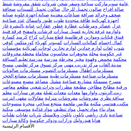
عامة
سوبرماركت
سياحة وسفر
شحن
شروات
شقق مفروشة
شنط
صالة افراح
صالون تجميل للرجال
صالون تجميل للسيدات
صحافة
صحف وجرائد
صرافة
صناعات معدنية
صيانة اجهزة خلوية
صيانة
اجهزة كهربائية
طاقة متجددة
طوب
طيور واسماك
عدد صناعية
عزل
عصائر ومرطبات
عطارة
عطور
عقارات
عناية بالبشرة
غاز
ولوازمه
غرفة تجارية
غسيل سيارات
فرشات واسفنج
فرقة فنية
فندق
قبانات وموازين
قرطاسية
قطع سيارات
كراج
كرميد
كسارة
كمال اجسام
كماليات السيارات
كمبيوتر
كهرباء
كوزمتكس
كوفي
شوب
لغات
لوازم حدادين
لوازم نجارين
لوحات كهربائية
مؤسسات
غير حكومية
مجلة
مجوهرات
محاسبون
محاماة
محطة محروقات
محكمة
محمص وقهوة
مخبز
مخرطة
مدرسة
مدرسة تعليم السياقة
مدينة العاب
مركز تدريب مهني
مركز تسوق
مركز تعليمي
مسبح
مستلزمات اطفال
مستلزمات التصوير
مستلزمات صالونات
مستلزمات صناعية
مستلزمات طبية
مستلزمات مصانع الحجر
مسرح
مسمكة
مشاريع صناعية
مشتل
مصاعد
مصنع
مصنوعات
ورقية
مطابخ
مطاحن
مطبعة
مطرزات وتراث شعبي
مطعم
معاصر
زيت الزيتون ولوازمها
معدات
معدات ثقيلة
معرض سيارات
معلم
سياقة نظري
مفروشات
مفروشات منزلية
مقاولات
مقهى انترنت
مكتب هندسي
مكتبة
ملابس
ملحمة
منتجع سياحي
منجرة
منسوجات
مواد بناء
مواد تجميل
مواد تنظيف
مواد غذائية
موسيقى
ميكنة
صناعية
نادي رياضي
نايلون
نايلون وبلاستيك
نثريات
نقابات
نقليات
هدايا
هيدروليك
وزارات ودوائر حكومية
وكالة سيارات
الأقسام الرئيسية