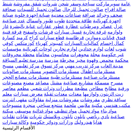
عامة
سوبرماركت
سياحة وسفر
شحن
شروات
شقق مفروشة
شنط
صالة افراح
صالون تجميل للرجال
صالون تجميل للسيدات
صحافة
صحف وجرائد
صرافة
صناعات معدنية
صيانة اجهزة خلوية
صيانة
اجهزة كهربائية
طاقة متجددة
طوب
طيور واسماك
عدد صناعية
عزل
عصائر ومرطبات
عطارة
عطور
عقارات
عناية بالبشرة
غاز
ولوازمه
غرفة تجارية
غسيل سيارات
فرشات واسفنج
فرقة فنية
فندق
قبانات وموازين
قرطاسية
قطع سيارات
كراج
كرميد
كسارة
كمال اجسام
كماليات السيارات
كمبيوتر
كهرباء
كوزمتكس
كوفي
شوب
لغات
لوازم حدادين
لوازم نجارين
لوحات كهربائية
مؤسسات
غير حكومية
مجلة
مجوهرات
محاسبون
محاماة
محطة محروقات
محكمة
محمص وقهوة
مخبز
مخرطة
مدرسة
مدرسة تعليم السياقة
مدينة العاب
مركز تدريب مهني
مركز تسوق
مركز تعليمي
مسبح
مستلزمات اطفال
مستلزمات التصوير
مستلزمات صالونات
مستلزمات صناعية
مستلزمات طبية
مستلزمات مصانع الحجر
مسرح
مسمكة
مشاريع صناعية
مشتل
مصاعد
مصنع
مصنوعات
ورقية
مطابخ
مطاحن
مطبعة
مطرزات وتراث شعبي
مطعم
معاصر
زيت الزيتون ولوازمها
معدات
معدات ثقيلة
معرض سيارات
معلم
سياقة نظري
مفروشات
مفروشات منزلية
مقاولات
مقهى انترنت
مكتب هندسي
مكتبة
ملابس
ملحمة
منتجع سياحي
منجرة
منسوجات
مواد بناء
مواد تجميل
مواد تنظيف
مواد غذائية
موسيقى
ميكنة
صناعية
نادي رياضي
نايلون
نايلون وبلاستيك
نثريات
نقابات
نقليات
هدايا
هيدروليك
وزارات ودوائر حكومية
وكالة سيارات
الأقسام الرئيسية