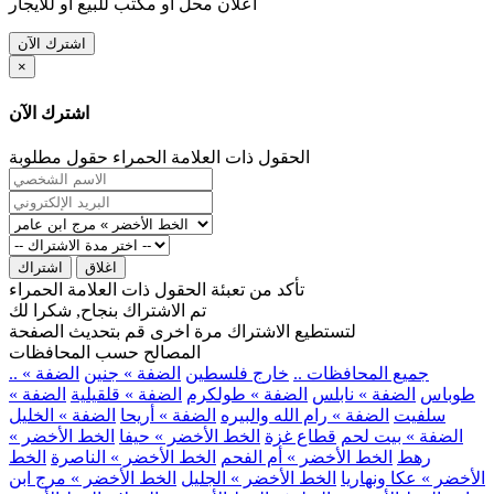
اعلان محل او مكتب للبيع او للايجار
اشترك الآن
×
اشترك الآن
الحقول ذات العلامة الحمراء حقول مطلوبة
اغلاق
اشتراك
تأكد من تعبئة الحقول ذات العلامة الحمراء
تم الاشتراك بنجاح, شكرا لك
لتستطيع الاشتراك مرة اخرى قم بتحديث الصفحة
المصالح حسب المحافظات
.. جميع المحافظات ..
خارج فلسطين
الضفة » جنين
الضفة »
طوباس
الضفة » نابلس
الضفة » طولكرم
الضفة » قلقيلية
الضفة »
سلفيت
الضفة » رام الله والبيره
الضفة » أريحا
الضفة » الخليل
الضفة » بيت لحم
قطاع غزة
الخط الأخضر » حيفا
الخط الأخضر »
رهط
الخط الأخضر » أم الفحم
الخط الأخضر » الناصرة
الخط
الأخضر » عكا ونهاريا
الخط الأخضر » الجليل
الخط الأخضر » مرج ابن