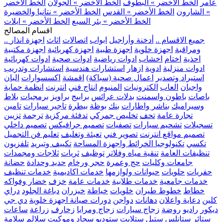
عامر
الخط الأخضر » البطوف
الخط الأخضر » الجولان
الخط الأخضر
» الشارون
الخط الأخضر » القدس
الخط الأخضر » نتانيا والخضيرة
الخط الأخضر » بئر السبع
الخط الأخضر » ايلات
اقسام المصالح
.. جميع الاقسام ..
أدخنة وأراجيل
ابواب
اتصالات
اثاث
اجهزة انذار
ومراقبة
اجهزة خلوية
اجهزة طبية
اجهزة كهربائية
اجهزة مكتبية
احذية
اختام
اخشاب
ادوات رياضية
ادوات صحية
ادوات كهربائية
ادوات منزلية
ادوية
ازهار
استشارات هندسية
استشارات وتدريب
استيراد وتصدير
اعمال صحية (سباكة)
اقمشة
اكسسوارات
البان
واجبان
العاب
الكترونيات
المنيوم
انتاج فني
انترنت
انظمة حماية
باصات
باطون واسمنت
بدلات عرائس
برابيج
براويز
برمجيات
بلاط
وسيراميك
بناشر واطارات
بنك
بوظة
بيطرة
تاجير سيارات
تامين
تجارة عامة
تحف
تخليص جمركي
تدفئة مركزية
ترجمة
تزيين
تسجيلات
تشحيم سيارات
تصفيات
تصميم جرافيكس
تصميم داخلي
تصميم مواقع انترنت
تصوير فني
تعبئة وتغليف
تعليم فن التجميل
تكسي
تكنولوجيا الخرائط واجهزة المساحة
تكييف وتبريد
تلفزيون
تنظيفات العامة
تنقية مياه وفلاتر
توظيف
ثريات
ثلاجات ومجمدات
جامعات وكليات
حج وعمرة
حجر ورخام
حديد وحدادة
حضانة
حفريات
حلويات
حيوانات ولوازمها
خدمات اكاديمية
خدمات تنظيف
خدمات جامعية
خدمات طلابية
خدمات عامة
خزف
خضار وفواكه
خطاط
خطوط طيران
خلويات
خياطة
خيزران
دباغة الجلود
دراي
كلين
دعاية واعلان
دهانات
دواجن
دورات صيانة اجهزة خلوية
دي جي
ديكور
راديو
روضة
زجاج سيارات
زجاج ومرايا
زخارف
زراعة
ساعات
ستائر
ستانلس ستيل
ستلايت
ستوديو
سجاد وموكيت
سلالم
سلامة