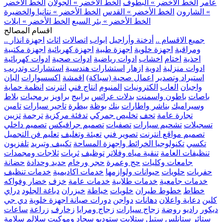
عامر
الخط الأخضر » البطوف
الخط الأخضر » الجولان
الخط الأخضر
» الشارون
الخط الأخضر » القدس
الخط الأخضر » نتانيا والخضيرة
الخط الأخضر » بئر السبع
الخط الأخضر » ايلات
اقسام المصالح
.. جميع الاقسام ..
أدخنة وأراجيل
ابواب
اتصالات
اثاث
اجهزة انذار
ومراقبة
اجهزة خلوية
اجهزة طبية
اجهزة كهربائية
اجهزة مكتبية
احذية
اختام
اخشاب
ادوات رياضية
ادوات صحية
ادوات كهربائية
ادوات منزلية
ادوية
ازهار
استشارات هندسية
استشارات وتدريب
استيراد وتصدير
اعمال صحية (سباكة)
اقمشة
اكسسوارات
البان
واجبان
العاب
الكترونيات
المنيوم
انتاج فني
انترنت
انظمة حماية
باصات
باطون واسمنت
بدلات عرائس
برابيج
براويز
برمجيات
بلاط
وسيراميك
بناشر واطارات
بنك
بوظة
بيطرة
تاجير سيارات
تامين
تجارة عامة
تحف
تخليص جمركي
تدفئة مركزية
ترجمة
تزيين
تسجيلات
تشحيم سيارات
تصفيات
تصميم جرافيكس
تصميم داخلي
تصميم مواقع انترنت
تصوير فني
تعبئة وتغليف
تعليم فن التجميل
تكسي
تكنولوجيا الخرائط واجهزة المساحة
تكييف وتبريد
تلفزيون
تنظيفات العامة
تنقية مياه وفلاتر
توظيف
ثريات
ثلاجات ومجمدات
جامعات وكليات
حج وعمرة
حجر ورخام
حديد وحدادة
حضانة
حفريات
حلويات
حيوانات ولوازمها
خدمات اكاديمية
خدمات تنظيف
خدمات جامعية
خدمات طلابية
خدمات عامة
خزف
خضار وفواكه
خطاط
خطوط طيران
خلويات
خياطة
خيزران
دباغة الجلود
دراي
كلين
دعاية واعلان
دهانات
دواجن
دورات صيانة اجهزة خلوية
دي جي
ديكور
راديو
روضة
زجاج سيارات
زجاج ومرايا
زخارف
زراعة
ساعات
ستائر
ستانلس ستيل
ستلايت
ستوديو
سجاد وموكيت
سلالم
سلامة