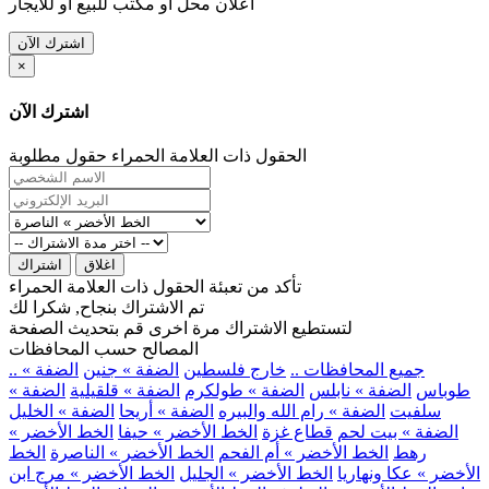
اعلان محل او مكتب للبيع او للايجار
اشترك الآن
×
اشترك الآن
الحقول ذات العلامة الحمراء حقول مطلوبة
اغلاق
اشتراك
تأكد من تعبئة الحقول ذات العلامة الحمراء
تم الاشتراك بنجاح, شكرا لك
لتستطيع الاشتراك مرة اخرى قم بتحديث الصفحة
المصالح حسب المحافظات
.. جميع المحافظات ..
خارج فلسطين
الضفة » جنين
الضفة »
طوباس
الضفة » نابلس
الضفة » طولكرم
الضفة » قلقيلية
الضفة »
سلفيت
الضفة » رام الله والبيره
الضفة » أريحا
الضفة » الخليل
الضفة » بيت لحم
قطاع غزة
الخط الأخضر » حيفا
الخط الأخضر »
رهط
الخط الأخضر » أم الفحم
الخط الأخضر » الناصرة
الخط
الأخضر » عكا ونهاريا
الخط الأخضر » الجليل
الخط الأخضر » مرج ابن