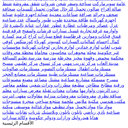
عامة
سوبرماركت
سياحة وسفر
شحن
شروات
شقق مفروشة
شنط
صالة افراح
صالون تجميل للرجال
صالون تجميل للسيدات
صحافة
صحف وجرائد
صرافة
صناعات معدنية
صيانة اجهزة خلوية
صيانة
اجهزة كهربائية
طاقة متجددة
طوب
طيور واسماك
عدد صناعية
عزل
عصائر ومرطبات
عطارة
عطور
عقارات
عناية بالبشرة
غاز
ولوازمه
غرفة تجارية
غسيل سيارات
فرشات واسفنج
فرقة فنية
فندق
قبانات وموازين
قرطاسية
قطع سيارات
كراج
كرميد
كسارة
كمال اجسام
كماليات السيارات
كمبيوتر
كهرباء
كوزمتكس
كوفي
شوب
لغات
لوازم حدادين
لوازم نجارين
لوحات كهربائية
مؤسسات
غير حكومية
مجلة
مجوهرات
محاسبون
محاماة
محطة محروقات
محكمة
محمص وقهوة
مخبز
مخرطة
مدرسة
مدرسة تعليم السياقة
مدينة العاب
مركز تدريب مهني
مركز تسوق
مركز تعليمي
مسبح
مستلزمات اطفال
مستلزمات التصوير
مستلزمات صالونات
مستلزمات صناعية
مستلزمات طبية
مستلزمات مصانع الحجر
مسرح
مسمكة
مشاريع صناعية
مشتل
مصاعد
مصنع
مصنوعات
ورقية
مطابخ
مطاحن
مطبعة
مطرزات وتراث شعبي
مطعم
معاصر
زيت الزيتون ولوازمها
معدات
معدات ثقيلة
معرض سيارات
معلم
سياقة نظري
مفروشات
مفروشات منزلية
مقاولات
مقهى انترنت
مكتب هندسي
مكتبة
ملابس
ملحمة
منتجع سياحي
منجرة
منسوجات
مواد بناء
مواد تجميل
مواد تنظيف
مواد غذائية
موسيقى
ميكنة
صناعية
نادي رياضي
نايلون
نايلون وبلاستيك
نثريات
نقابات
نقليات
هدايا
هيدروليك
وزارات ودوائر حكومية
وكالة سيارات
الأقسام الرئيسية