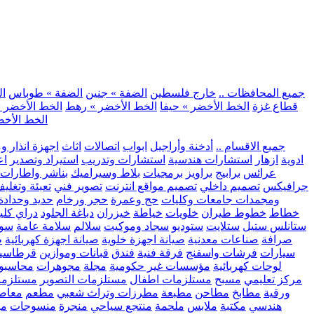
.. جميع المحافظات ..
خارج فلسطين
الضفة » جنين
الضفة » طوباس
ال
قطاع غزة
الخط الأخضر » حيفا
الخط الأخضر » رهط
الخط الأخضر »
الخط الأخض
.. جميع الاقسام ..
أدخنة وأراجيل
ابواب
اتصالات
اثاث
اجهزة انذار و
ادوية
ازهار
استشارات هندسية
استشارات وتدريب
استيراد وتصدير
اع
عرائس
برابيج
براويز
برمجيات
بلاط وسيراميك
بناشر واطارات
جرافيكس
تصميم داخلي
تصميم مواقع انترنت
تصوير فني
تعبئة وتغلي
ومجمدات
جامعات وكليات
حج وعمرة
حجر ورخام
حديد وحدادة
خطاط
خطوط طيران
خلويات
خياطة
خيزران
دباغة الجلود
دراي كلي
ستانلس ستيل
ستلايت
ستوديو
سجاد وموكيت
سلالم
سلامة عامة
سوب
صرافة
صناعات معدنية
صيانة اجهزة خلوية
صيانة اجهزة كهربائية
ط
سيارات
فرشات واسفنج
فرقة فنية
فندق
قبانات وموازين
قرطاسي
لوحات كهربائية
مؤسسات غير حكومية
مجلة
مجوهرات
محاسبو
مركز تعليمي
مسبح
مستلزمات اطفال
مستلزمات التصوير
مستلزما
ورقية
مطابخ
مطاحن
مطبعة
مطرزات وتراث شعبي
مطعم
معاصر
هندسي
مكتبة
ملابس
ملحمة
منتجع سياحي
منجرة
منسوجات
مو