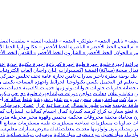
ضفة » نابلس
الضفة » طولكرم
الضفة » قلقيلية
الضفة » سلفيت
الضفة 
 أم الفحم
الخط الأخضر » الناصرة
الخط الأخضر » عكا ونهاريا
الخط الأ
ر » الجولان
الخط الأخضر » الشارون
الخط الأخضر » القدس
الخط الأخ
مراقبة
اجهزة خلوية
اجهزة طبية
اجهزة كهربائية
اجهزة مكتبية
احذية
اخت
مال صحية (سباكة)
اقمشة
اكسسوارات
البان واجبان
العاب
الكترونيات
بنك
بوظة
بيطرة
تاجير سيارات
تامين
تجارة عامة
تحف
تخليص جمركي
ف
تعليم فن التجميل
تكسي
تكنولوجيا الخرائط واجهزة المساحة
تكييف وت
حضانة
حفريات
حلويات
حيوانات ولوازمها
خدمات اكاديمية
خدمات تنظ
ن
دعاية واعلان
دهانات
دواجن
دورات صيانة اجهزة خلوية
دي جي
ديكور
رماركت
سياحة وسفر
شحن
شروات
شقق مفروشة
شنط
صالة افراح
اقة متجددة
طوب
طيور واسماك
عدد صناعية
عزل
عصائر ومرطبات
ة
قطع سيارات
كراج
كرميد
كسارة
كمال اجسام
كماليات السيارات
كمب
ن
محاماة
محطة محروقات
محكمة
محمص وقهوة
مخبز
مخرطة
مدرس
ت صالونات
مستلزمات صناعية
مستلزمات طبية
مستلزمات مصانع ال
 زيت الزيتون ولوازمها
معدات
معدات ثقيلة
معرض سيارات
معلم سي
اد بناء
مواد تجميل
مواد تنظيف
مواد غذائية
موسيقى
ميكنة صناعية
ناد