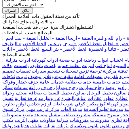
اغلاق
اشتراك
تأكد من تعبئة الحقول ذات العلامة الحمراء
تم الاشتراك بنجاح, شكرا لك
لتستطيع الاشتراك مرة اخرى قم بتحديث الصفحة
المصالح حسب المحافظات
» رام الله والبيره
الضفة » أريحا
الضفة » الخليل
الضفة » بيت لحم
خضر » الجليل
الخط الأخضر » مرج ابن عامر
الخط الأخضر » البطوف
ضر » نتانيا والخضيرة
الخط الأخضر » بئر السبع
الخط الأخضر » ايلات
اقسام المصالح
ام
اخشاب
ادوات رياضية
ادوات صحية
ادوات كهربائية
ادوات منزلية
المنيوم
انتاج فني
انترنت
انظمة حماية
باصات
باطون واسمنت
بدلات
تدفئة مركزية
ترجمة
تزيين
تسجيلات
تشحيم سيارات
تصفيات
تصميم
بريد
تلفزيون
تنظيفات العامة
تنقية مياه وفلاتر
توظيف
ثريات
ثلاجات
يف
خدمات جامعية
خدمات طلابية
خدمات عامة
خزف
خضار وفواكه
راديو
روضة
زجاج سيارات
زجاج ومرايا
زخارف
زراعة
ساعات
ستائر
صالون تجميل للرجال
صالون تجميل للسيدات
صحافة
صحف وجرائد
عطارة
عطور
عقارات
عناية بالبشرة
غاز ولوازمه
غرفة تجارية
غسيل
يوتر
كهرباء
كوزمتكس
كوفي شوب
لغات
لوازم حدادين
لوازم نجارين
ة
مدرسة تعليم السياقة
مدينة العاب
مركز تدريب مهني
مركز تسوق
حجر
مسرح
مسمكة
مشاريع صناعية
مشتل
مصاعد
مصنع
مصنوعات
اقة نظري
مفروشات
مفروشات منزلية
مقاولات
مقهى انترنت
مكتب
ي رياضي
نايلون
نايلون وبلاستيك
نثريات
نقابات
نقليات
هدايا
هيدروليك