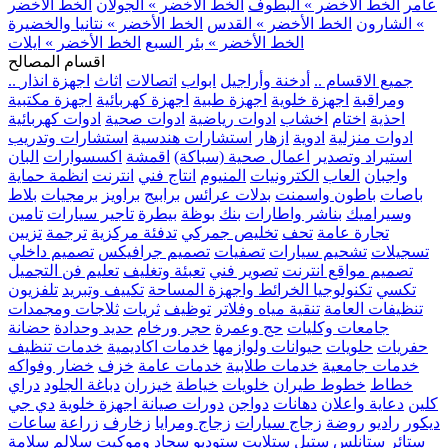
عامر
الخط الأخضر » البطوف
الخط الأخضر » الجولان
الخط الأخضر
» الشارون
الخط الأخضر » القدس
الخط الأخضر » نتانيا والخضيرة
الخط الأخضر » بئر السبع
الخط الأخضر » ايلات
اقسام المصالح
.. جميع الاقسام ..
أدخنة وأراجيل
ابواب
اتصالات
اثاث
اجهزة انذار
ومراقبة
اجهزة خلوية
اجهزة طبية
اجهزة كهربائية
اجهزة مكتبية
احذية
اختام
اخشاب
ادوات رياضية
ادوات صحية
ادوات كهربائية
ادوات منزلية
ادوية
ازهار
استشارات هندسية
استشارات وتدريب
استيراد وتصدير
اعمال صحية (سباكة)
اقمشة
اكسسوارات
البان
واجبان
العاب
الكترونيات
المنيوم
انتاج فني
انترنت
انظمة حماية
باصات
باطون واسمنت
بدلات عرائس
برابيج
براويز
برمجيات
بلاط
وسيراميك
بناشر واطارات
بنك
بوظة
بيطرة
تاجير سيارات
تامين
تجارة عامة
تحف
تخليص جمركي
تدفئة مركزية
ترجمة
تزيين
تسجيلات
تشحيم سيارات
تصفيات
تصميم جرافيكس
تصميم داخلي
تصميم مواقع انترنت
تصوير فني
تعبئة وتغليف
تعليم فن التجميل
تكسي
تكنولوجيا الخرائط واجهزة المساحة
تكييف وتبريد
تلفزيون
تنظيفات العامة
تنقية مياه وفلاتر
توظيف
ثريات
ثلاجات ومجمدات
جامعات وكليات
حج وعمرة
حجر ورخام
حديد وحدادة
حضانة
حفريات
حلويات
حيوانات ولوازمها
خدمات اكاديمية
خدمات تنظيف
خدمات جامعية
خدمات طلابية
خدمات عامة
خزف
خضار وفواكه
خطاط
خطوط طيران
خلويات
خياطة
خيزران
دباغة الجلود
دراي
كلين
دعاية واعلان
دهانات
دواجن
دورات صيانة اجهزة خلوية
دي جي
ديكور
راديو
روضة
زجاج سيارات
زجاج ومرايا
زخارف
زراعة
ساعات
ستائر
ستانلس ستيل
ستلايت
ستوديو
سجاد وموكيت
سلالم
سلامة