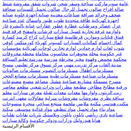
عامة
سوبرماركت
سياحة وسفر
شحن
شروات
شقق مفروشة
شنط
صالة افراح
صالون تجميل للرجال
صالون تجميل للسيدات
صحافة
صحف وجرائد
صرافة
صناعات معدنية
صيانة اجهزة خلوية
صيانة
اجهزة كهربائية
طاقة متجددة
طوب
طيور واسماك
عدد صناعية
عزل
عصائر ومرطبات
عطارة
عطور
عقارات
عناية بالبشرة
غاز
ولوازمه
غرفة تجارية
غسيل سيارات
فرشات واسفنج
فرقة فنية
فندق
قبانات وموازين
قرطاسية
قطع سيارات
كراج
كرميد
كسارة
كمال اجسام
كماليات السيارات
كمبيوتر
كهرباء
كوزمتكس
كوفي
شوب
لغات
لوازم حدادين
لوازم نجارين
لوحات كهربائية
مؤسسات
غير حكومية
مجلة
مجوهرات
محاسبون
محاماة
محطة محروقات
محكمة
محمص وقهوة
مخبز
مخرطة
مدرسة
مدرسة تعليم السياقة
مدينة العاب
مركز تدريب مهني
مركز تسوق
مركز تعليمي
مسبح
مستلزمات اطفال
مستلزمات التصوير
مستلزمات صالونات
مستلزمات صناعية
مستلزمات طبية
مستلزمات مصانع الحجر
مسرح
مسمكة
مشاريع صناعية
مشتل
مصاعد
مصنع
مصنوعات
ورقية
مطابخ
مطاحن
مطبعة
مطرزات وتراث شعبي
مطعم
معاصر
زيت الزيتون ولوازمها
معدات
معدات ثقيلة
معرض سيارات
معلم
سياقة نظري
مفروشات
مفروشات منزلية
مقاولات
مقهى انترنت
مكتب هندسي
مكتبة
ملابس
ملحمة
منتجع سياحي
منجرة
منسوجات
مواد بناء
مواد تجميل
مواد تنظيف
مواد غذائية
موسيقى
ميكنة
صناعية
نادي رياضي
نايلون
نايلون وبلاستيك
نثريات
نقابات
نقليات
هدايا
هيدروليك
وزارات ودوائر حكومية
وكالة سيارات
الأقسام الرئيسية