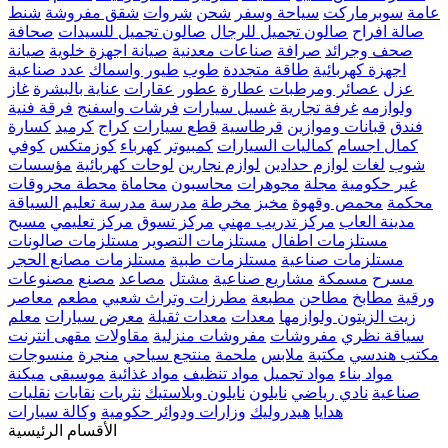
عامة
سوبرماركت
سياحة وسفر
شحن
شروات
شقق مفروشة
شنط
صالة افراح
صالون تجميل للرجال
صالون تجميل للسيدات
صحافة
صحف وجرائد
صرافة
صناعات معدنية
صيانة اجهزة خلوية
صيانة
اجهزة كهربائية
طاقة متجددة
طوب
طيور واسماك
عدد صناعية
عزل
عصائر ومرطبات
عطارة
عطور
عقارات
عناية بالبشرة
غاز
ولوازمه
غرفة تجارية
غسيل سيارات
فرشات واسفنج
فرقة فنية
فندق
قبانات وموازين
قرطاسية
قطع سيارات
كراج
كرميد
كسارة
كمال اجسام
كماليات السيارات
كمبيوتر
كهرباء
كوزمتكس
كوفي
شوب
لغات
لوازم حدادين
لوازم نجارين
لوحات كهربائية
مؤسسات
غير حكومية
مجلة
مجوهرات
محاسبون
محاماة
محطة محروقات
محكمة
محمص وقهوة
مخبز
مخرطة
مدرسة
مدرسة تعليم السياقة
مدينة العاب
مركز تدريب مهني
مركز تسوق
مركز تعليمي
مسبح
مستلزمات اطفال
مستلزمات التصوير
مستلزمات صالونات
مستلزمات صناعية
مستلزمات طبية
مستلزمات مصانع الحجر
مسرح
مسمكة
مشاريع صناعية
مشتل
مصاعد
مصنع
مصنوعات
ورقية
مطابخ
مطاحن
مطبعة
مطرزات وتراث شعبي
مطعم
معاصر
زيت الزيتون ولوازمها
معدات
معدات ثقيلة
معرض سيارات
معلم
سياقة نظري
مفروشات
مفروشات منزلية
مقاولات
مقهى انترنت
مكتب هندسي
مكتبة
ملابس
ملحمة
منتجع سياحي
منجرة
منسوجات
مواد بناء
مواد تجميل
مواد تنظيف
مواد غذائية
موسيقى
ميكنة
صناعية
نادي رياضي
نايلون
نايلون وبلاستيك
نثريات
نقابات
نقليات
هدايا
هيدروليك
وزارات ودوائر حكومية
وكالة سيارات
الأقسام الرئيسية