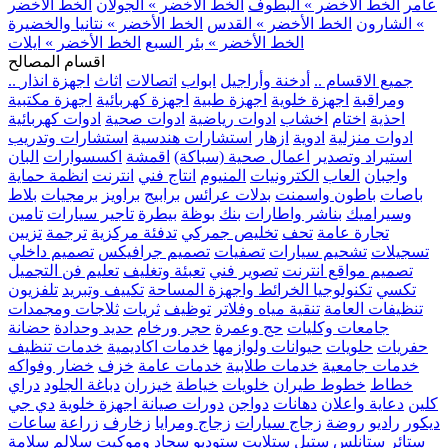
عامر
الخط الأخضر » البطوف
الخط الأخضر » الجولان
الخط الأخضر
» الشارون
الخط الأخضر » القدس
الخط الأخضر » نتانيا والخضيرة
الخط الأخضر » بئر السبع
الخط الأخضر » ايلات
اقسام المصالح
.. جميع الاقسام ..
أدخنة وأراجيل
ابواب
اتصالات
اثاث
اجهزة انذار
ومراقبة
اجهزة خلوية
اجهزة طبية
اجهزة كهربائية
اجهزة مكتبية
احذية
اختام
اخشاب
ادوات رياضية
ادوات صحية
ادوات كهربائية
ادوات منزلية
ادوية
ازهار
استشارات هندسية
استشارات وتدريب
استيراد وتصدير
اعمال صحية (سباكة)
اقمشة
اكسسوارات
البان
واجبان
العاب
الكترونيات
المنيوم
انتاج فني
انترنت
انظمة حماية
باصات
باطون واسمنت
بدلات عرائس
برابيج
براويز
برمجيات
بلاط
وسيراميك
بناشر واطارات
بنك
بوظة
بيطرة
تاجير سيارات
تامين
تجارة عامة
تحف
تخليص جمركي
تدفئة مركزية
ترجمة
تزيين
تسجيلات
تشحيم سيارات
تصفيات
تصميم جرافيكس
تصميم داخلي
تصميم مواقع انترنت
تصوير فني
تعبئة وتغليف
تعليم فن التجميل
تكسي
تكنولوجيا الخرائط واجهزة المساحة
تكييف وتبريد
تلفزيون
تنظيفات العامة
تنقية مياه وفلاتر
توظيف
ثريات
ثلاجات ومجمدات
جامعات وكليات
حج وعمرة
حجر ورخام
حديد وحدادة
حضانة
حفريات
حلويات
حيوانات ولوازمها
خدمات اكاديمية
خدمات تنظيف
خدمات جامعية
خدمات طلابية
خدمات عامة
خزف
خضار وفواكه
خطاط
خطوط طيران
خلويات
خياطة
خيزران
دباغة الجلود
دراي
كلين
دعاية واعلان
دهانات
دواجن
دورات صيانة اجهزة خلوية
دي جي
ديكور
راديو
روضة
زجاج سيارات
زجاج ومرايا
زخارف
زراعة
ساعات
ستائر
ستانلس ستيل
ستلايت
ستوديو
سجاد وموكيت
سلالم
سلامة