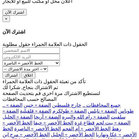
اعلان محل او مكتب للبيع او للايجار
اشترك الآن
×
اشترك الآن
الحقول ذات العلامة الحمراء حقول مطلوبة
اغلاق
اشتراك
تأكد من تعبئة الحقول ذات العلامة الحمراء
تم الاشتراك بنجاح, شكرا لك
لتستطيع الاشتراك مرة اخرى قم بتحديث الصفحة
المصالح حسب المحافظات
.. جميع المحافظات ..
خارج فلسطين
الضفة » جنين
الضفة »
طوباس
الضفة » نابلس
الضفة » طولكرم
الضفة » قلقيلية
الضفة »
سلفيت
الضفة » رام الله والبيره
الضفة » أريحا
الضفة » الخليل
الضفة » بيت لحم
قطاع غزة
الخط الأخضر » حيفا
الخط الأخضر »
رهط
الخط الأخضر » أم الفحم
الخط الأخضر » الناصرة
الخط
الأخضر » عكا ونهاريا
الخط الأخضر » الجليل
الخط الأخضر » مرج ابن