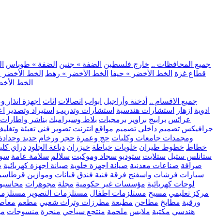
.. جميع المحافظات ..
خارج فلسطين
الضفة » جنين
الضفة » طوباس
ال
قطاع غزة
الخط الأخضر » حيفا
الخط الأخضر » رهط
الخط الأخضر »
الخط الأخض
.. جميع الاقسام ..
أدخنة وأراجيل
ابواب
اتصالات
اثاث
اجهزة انذار و
ادوية
ازهار
استشارات هندسية
استشارات وتدريب
استيراد وتصدير
اع
عرائس
برابيج
براويز
برمجيات
بلاط وسيراميك
بناشر واطارات
جرافيكس
تصميم داخلي
تصميم مواقع انترنت
تصوير فني
تعبئة وتغلي
ومجمدات
جامعات وكليات
حج وعمرة
حجر ورخام
حديد وحدادة
خطاط
خطوط طيران
خلويات
خياطة
خيزران
دباغة الجلود
دراي كلي
ستانلس ستيل
ستلايت
ستوديو
سجاد وموكيت
سلالم
سلامة عامة
سوب
صرافة
صناعات معدنية
صيانة اجهزة خلوية
صيانة اجهزة كهربائية
ط
سيارات
فرشات واسفنج
فرقة فنية
فندق
قبانات وموازين
قرطاسي
لوحات كهربائية
مؤسسات غير حكومية
مجلة
مجوهرات
محاسبو
مركز تعليمي
مسبح
مستلزمات اطفال
مستلزمات التصوير
مستلزما
ورقية
مطابخ
مطاحن
مطبعة
مطرزات وتراث شعبي
مطعم
معاصر
هندسي
مكتبة
ملابس
ملحمة
منتجع سياحي
منجرة
منسوجات
مو