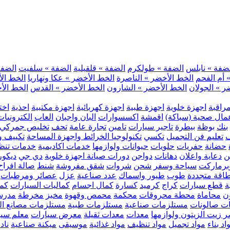
ضفة » نابلس
الضفة » طولكرم
الضفة » قلقيلية
الضفة » سلفيت
الضفة 
 أم الفحم
الخط الأخضر » الناصرة
الخط الأخضر » عكا ونهاريا
الخط الأ
ر » الجولان
الخط الأخضر » الشارون
الخط الأخضر » القدس
الخط الأخ
مراقبة
اجهزة خلوية
اجهزة طبية
اجهزة كهربائية
اجهزة مكتبية
احذية
اخت
مال صحية (سباكة)
اقمشة
اكسسوارات
البان واجبان
العاب
الكترونيات
بنك
بوظة
بيطرة
تاجير سيارات
تامين
تجارة عامة
تحف
تخليص جمركي
ف
تعليم فن التجميل
تكسي
تكنولوجيا الخرائط واجهزة المساحة
تكييف وت
حضانة
حفريات
حلويات
حيوانات ولوازمها
خدمات اكاديمية
خدمات تنظ
ن
دعاية واعلان
دهانات
دواجن
دورات صيانة اجهزة خلوية
دي جي
ديكور
رماركت
سياحة وسفر
شحن
شروات
شقق مفروشة
شنط
صالة افراح
اقة متجددة
طوب
طيور واسماك
عدد صناعية
عزل
عصائر ومرطبات
ة
قطع سيارات
كراج
كرميد
كسارة
كمال اجسام
كماليات السيارات
كمب
ن
محاماة
محطة محروقات
محكمة
محمص وقهوة
مخبز
مخرطة
مدرس
ت صالونات
مستلزمات صناعية
مستلزمات طبية
مستلزمات مصانع ال
 زيت الزيتون ولوازمها
معدات
معدات ثقيلة
معرض سيارات
معلم سي
اد بناء
مواد تجميل
مواد تنظيف
مواد غذائية
موسيقى
ميكنة صناعية
ناد