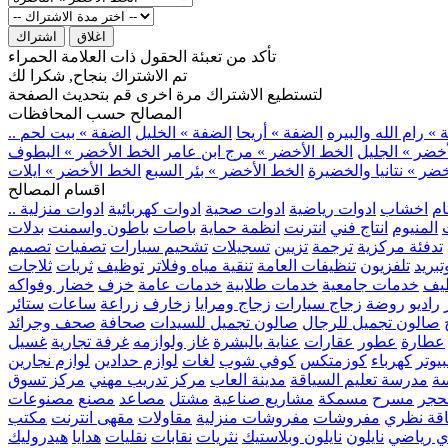
اغلاق
اشتراك
تأكد من تعبئة الحقول ذات العلامة الحمراء
تم الاشتراك بنجاح, شكرا لك
لتستطيع الاشتراك مرة اخرى قم بتحديث الصفحة
المصالح حسب المحافظات
» رام الله والبيره
الضفة » أريحا
الضفة » الخليل
الضفة » بيت لحم
خضر » الجليل
الخط الأخضر » مرج ابن عامر
الخط الأخضر » البطوف
ضر » نتانيا والخضيرة
الخط الأخضر » بئر السبع
الخط الأخضر » ايلات
اقسام المصالح
ام
اخشاب
ادوات رياضية
ادوات صحية
ادوات كهربائية
ادوات منزلية
المنيوم
انتاج فني
انترنت
انظمة حماية
باصات
باطون واسمنت
بدلات
تدفئة مركزية
ترجمة
تزيين
تسجيلات
تشحيم سيارات
تصفيات
تصميم
بريد
تلفزيون
تنظيفات العامة
تنقية مياه وفلاتر
توظيف
ثريات
ثلاجات
يف
خدمات جامعية
خدمات طلابية
خدمات عامة
خزف
خضار وفواكه
راديو
روضة
زجاج سيارات
زجاج ومرايا
زخارف
زراعة
ساعات
ستائر
صالون تجميل للرجال
صالون تجميل للسيدات
صحافة
صحف وجرائد
عطارة
عطور
عقارات
عناية بالبشرة
غاز ولوازمه
غرفة تجارية
غسيل
يوتر
كهرباء
كوزمتكس
كوفي شوب
لغات
لوازم حدادين
لوازم نجارين
ة
مدرسة تعليم السياقة
مدينة العاب
مركز تدريب مهني
مركز تسوق
حجر
مسرح
مسمكة
مشاريع صناعية
مشتل
مصاعد
مصنع
مصنوعات
اقة نظري
مفروشات
مفروشات منزلية
مقاولات
مقهى انترنت
مكتب
ي رياضي
نايلون
نايلون وبلاستيك
نثريات
نقابات
نقليات
هدايا
هيدروليك