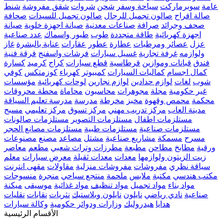
عامة
سوبرماركت
سياحة وسفر
شحن
شروات
شقق مفروشة
شنط
صالة افراح
صالون تجميل للرجال
صالون تجميل للسيدات
صحافة
صحف وجرائد
صرافة
صناعات معدنية
صيانة اجهزة خلوية
صيانة
اجهزة كهربائية
طاقة متجددة
طوب
طيور واسماك
عدد صناعية
عزل
عصائر ومرطبات
عطارة
عطور
عقارات
عناية بالبشرة
غاز
ولوازمه
غرفة تجارية
غسيل سيارات
فرشات واسفنج
فرقة فنية
فندق
قبانات وموازين
قرطاسية
قطع سيارات
كراج
كرميد
كسارة
كمال اجسام
كماليات السيارات
كمبيوتر
كهرباء
كوزمتكس
كوفي
شوب
لغات
لوازم حدادين
لوازم نجارين
لوحات كهربائية
مؤسسات
غير حكومية
مجلة
مجوهرات
محاسبون
محاماة
محطة محروقات
محكمة
محمص وقهوة
مخبز
مخرطة
مدرسة
مدرسة تعليم السياقة
مدينة العاب
مركز تدريب مهني
مركز تسوق
مركز تعليمي
مسبح
مستلزمات اطفال
مستلزمات التصوير
مستلزمات صالونات
مستلزمات صناعية
مستلزمات طبية
مستلزمات مصانع الحجر
مسرح
مسمكة
مشاريع صناعية
مشتل
مصاعد
مصنع
مصنوعات
ورقية
مطابخ
مطاحن
مطبعة
مطرزات وتراث شعبي
مطعم
معاصر
زيت الزيتون ولوازمها
معدات
معدات ثقيلة
معرض سيارات
معلم
سياقة نظري
مفروشات
مفروشات منزلية
مقاولات
مقهى انترنت
مكتب هندسي
مكتبة
ملابس
ملحمة
منتجع سياحي
منجرة
منسوجات
مواد بناء
مواد تجميل
مواد تنظيف
مواد غذائية
موسيقى
ميكنة
صناعية
نادي رياضي
نايلون
نايلون وبلاستيك
نثريات
نقابات
نقليات
هدايا
هيدروليك
وزارات ودوائر حكومية
وكالة سيارات
الأقسام الرئيسية