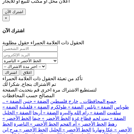
اعلان محل او مكتب للبيع او للايجار
اشترك الآن
×
اشترك الآن
الحقول ذات العلامة الحمراء حقول مطلوبة
اغلاق
اشتراك
تأكد من تعبئة الحقول ذات العلامة الحمراء
تم الاشتراك بنجاح, شكرا لك
لتستطيع الاشتراك مرة اخرى قم بتحديث الصفحة
المصالح حسب المحافظات
.. جميع المحافظات ..
خارج فلسطين
الضفة » جنين
الضفة »
طوباس
الضفة » نابلس
الضفة » طولكرم
الضفة » قلقيلية
الضفة »
سلفيت
الضفة » رام الله والبيره
الضفة » أريحا
الضفة » الخليل
الضفة » بيت لحم
قطاع غزة
الخط الأخضر » حيفا
الخط الأخضر »
رهط
الخط الأخضر » أم الفحم
الخط الأخضر » الناصرة
الخط
الأخضر » عكا ونهاريا
الخط الأخضر » الجليل
الخط الأخضر » مرج ابن