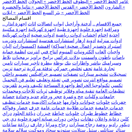
عامر
الخط الأخضر » البطوف
الخط الأخضر » الجولان
الخط الأخضر
» الشارون
الخط الأخضر » القدس
الخط الأخضر » نتانيا والخضيرة
الخط الأخضر » بئر السبع
الخط الأخضر » ايلات
اقسام المصالح
.. جميع الاقسام ..
أدخنة وأراجيل
ابواب
اتصالات
اثاث
اجهزة انذار
ومراقبة
اجهزة خلوية
اجهزة طبية
اجهزة كهربائية
اجهزة مكتبية
احذية
اختام
اخشاب
ادوات رياضية
ادوات صحية
ادوات كهربائية
ادوات منزلية
ادوية
ازهار
استشارات هندسية
استشارات وتدريب
استيراد وتصدير
اعمال صحية (سباكة)
اقمشة
اكسسوارات
البان
واجبان
العاب
الكترونيات
المنيوم
انتاج فني
انترنت
انظمة حماية
باصات
باطون واسمنت
بدلات عرائس
برابيج
براويز
برمجيات
بلاط
وسيراميك
بناشر واطارات
بنك
بوظة
بيطرة
تاجير سيارات
تامين
تجارة عامة
تحف
تخليص جمركي
تدفئة مركزية
ترجمة
تزيين
تسجيلات
تشحيم سيارات
تصفيات
تصميم جرافيكس
تصميم داخلي
تصميم مواقع انترنت
تصوير فني
تعبئة وتغليف
تعليم فن التجميل
تكسي
تكنولوجيا الخرائط واجهزة المساحة
تكييف وتبريد
تلفزيون
تنظيفات العامة
تنقية مياه وفلاتر
توظيف
ثريات
ثلاجات ومجمدات
جامعات وكليات
حج وعمرة
حجر ورخام
حديد وحدادة
حضانة
حفريات
حلويات
حيوانات ولوازمها
خدمات اكاديمية
خدمات تنظيف
خدمات جامعية
خدمات طلابية
خدمات عامة
خزف
خضار وفواكه
خطاط
خطوط طيران
خلويات
خياطة
خيزران
دباغة الجلود
دراي
كلين
دعاية واعلان
دهانات
دواجن
دورات صيانة اجهزة خلوية
دي جي
ديكور
راديو
روضة
زجاج سيارات
زجاج ومرايا
زخارف
زراعة
ساعات
ستائر
ستانلس ستيل
ستلايت
ستوديو
سجاد وموكيت
سلالم
سلامة