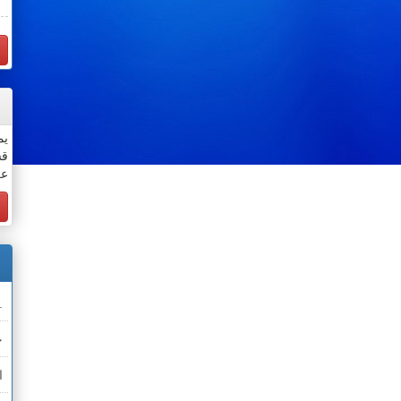
يم
قس
عن
.
خ
ا