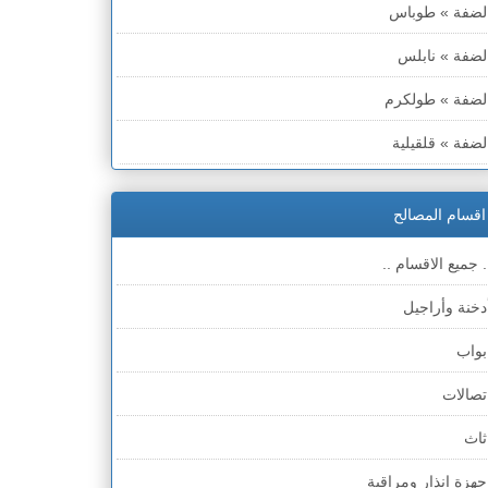
لضفة » طوباس
لضفة » نابلس
لضفة » طولكرم
لضفة » قلقيلية
لضفة » سلفيت
اقسام المصالح
لضفة » رام الله والبيره
. جميع الاقسام ..
لضفة » أريحا
دخنة وأراجيل
لضفة » الخليل
بواب
لضفة » بيت لحم
تصالات
طاع غزة
ثاث
لخط الأخضر » حيفا
جهزة انذار ومراقبة