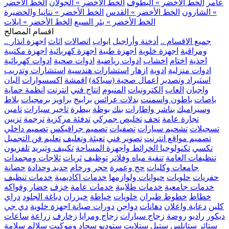
عامر
الخط الأخضر » البطوف
الخط الأخضر » الجولان
الخط الأخضر
» الشارون
الخط الأخضر » القدس
الخط الأخضر » نتانيا والخضيرة
الخط الأخضر » بئر السبع
الخط الأخضر » ايلات
اقسام المصالح
.. جميع الاقسام ..
أدخنة وأراجيل
ابواب
اتصالات
اثاث
اجهزة انذار
ومراقبة
اجهزة خلوية
اجهزة طبية
اجهزة كهربائية
اجهزة مكتبية
احذية
اختام
اخشاب
ادوات رياضية
ادوات صحية
ادوات كهربائية
ادوات منزلية
ادوية
ازهار
استشارات هندسية
استشارات وتدريب
استيراد وتصدير
اعمال صحية (سباكة)
اقمشة
اكسسوارات
البان
واجبان
العاب
الكترونيات
المنيوم
انتاج فني
انترنت
انظمة حماية
باصات
باطون واسمنت
بدلات عرائس
برابيج
براويز
برمجيات
بلاط
وسيراميك
بناشر واطارات
بنك
بوظة
بيطرة
تاجير سيارات
تامين
تجارة عامة
تحف
تخليص جمركي
تدفئة مركزية
ترجمة
تزيين
تسجيلات
تشحيم سيارات
تصفيات
تصميم جرافيكس
تصميم داخلي
تصميم مواقع انترنت
تصوير فني
تعبئة وتغليف
تعليم فن التجميل
تكسي
تكنولوجيا الخرائط واجهزة المساحة
تكييف وتبريد
تلفزيون
تنظيفات العامة
تنقية مياه وفلاتر
توظيف
ثريات
ثلاجات ومجمدات
جامعات وكليات
حج وعمرة
حجر ورخام
حديد وحدادة
حضانة
حفريات
حلويات
حيوانات ولوازمها
خدمات اكاديمية
خدمات تنظيف
خدمات جامعية
خدمات طلابية
خدمات عامة
خزف
خضار وفواكه
خطاط
خطوط طيران
خلويات
خياطة
خيزران
دباغة الجلود
دراي
كلين
دعاية واعلان
دهانات
دواجن
دورات صيانة اجهزة خلوية
دي جي
ديكور
راديو
روضة
زجاج سيارات
زجاج ومرايا
زخارف
زراعة
ساعات
ستائر
ستانلس ستيل
ستلايت
ستوديو
سجاد وموكيت
سلالم
سلامة