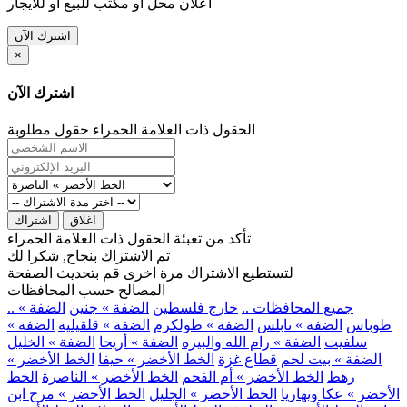
اعلان محل او مكتب للبيع او للايجار
اشترك الآن
×
اشترك الآن
الحقول ذات العلامة الحمراء حقول مطلوبة
اغلاق
اشتراك
تأكد من تعبئة الحقول ذات العلامة الحمراء
تم الاشتراك بنجاح, شكرا لك
لتستطيع الاشتراك مرة اخرى قم بتحديث الصفحة
المصالح حسب المحافظات
.. جميع المحافظات ..
خارج فلسطين
الضفة » جنين
الضفة »
طوباس
الضفة » نابلس
الضفة » طولكرم
الضفة » قلقيلية
الضفة »
سلفيت
الضفة » رام الله والبيره
الضفة » أريحا
الضفة » الخليل
الضفة » بيت لحم
قطاع غزة
الخط الأخضر » حيفا
الخط الأخضر »
رهط
الخط الأخضر » أم الفحم
الخط الأخضر » الناصرة
الخط
الأخضر » عكا ونهاريا
الخط الأخضر » الجليل
الخط الأخضر » مرج ابن