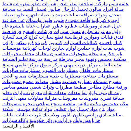
عامة
سوبرماركت
سياحة وسفر
شحن
شروات
شقق مفروشة
شنط
صالة افراح
صالون تجميل للرجال
صالون تجميل للسيدات
صحافة
صحف وجرائد
صرافة
صناعات معدنية
صيانة اجهزة خلوية
صيانة
اجهزة كهربائية
طاقة متجددة
طوب
طيور واسماك
عدد صناعية
عزل
عصائر ومرطبات
عطارة
عطور
عقارات
عناية بالبشرة
غاز
ولوازمه
غرفة تجارية
غسيل سيارات
فرشات واسفنج
فرقة فنية
فندق
قبانات وموازين
قرطاسية
قطع سيارات
كراج
كرميد
كسارة
كمال اجسام
كماليات السيارات
كمبيوتر
كهرباء
كوزمتكس
كوفي
شوب
لغات
لوازم حدادين
لوازم نجارين
لوحات كهربائية
مؤسسات
غير حكومية
مجلة
مجوهرات
محاسبون
محاماة
محطة محروقات
محكمة
محمص وقهوة
مخبز
مخرطة
مدرسة
مدرسة تعليم السياقة
مدينة العاب
مركز تدريب مهني
مركز تسوق
مركز تعليمي
مسبح
مستلزمات اطفال
مستلزمات التصوير
مستلزمات صالونات
مستلزمات صناعية
مستلزمات طبية
مستلزمات مصانع الحجر
مسرح
مسمكة
مشاريع صناعية
مشتل
مصاعد
مصنع
مصنوعات
ورقية
مطابخ
مطاحن
مطبعة
مطرزات وتراث شعبي
مطعم
معاصر
زيت الزيتون ولوازمها
معدات
معدات ثقيلة
معرض سيارات
معلم
سياقة نظري
مفروشات
مفروشات منزلية
مقاولات
مقهى انترنت
مكتب هندسي
مكتبة
ملابس
ملحمة
منتجع سياحي
منجرة
منسوجات
مواد بناء
مواد تجميل
مواد تنظيف
مواد غذائية
موسيقى
ميكنة
صناعية
نادي رياضي
نايلون
نايلون وبلاستيك
نثريات
نقابات
نقليات
هدايا
هيدروليك
وزارات ودوائر حكومية
وكالة سيارات
الأقسام الرئيسية