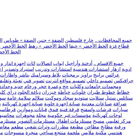
.. جميع المحافظات ..
خارج فلسطين
الضفة » جنين
الضفة » طوباس
ال
قطاع غزة
الخط الأخضر » حيفا
الخط الأخضر » رهط
الخط الأخضر »
الخط الأخض
.. جميع الاقسام ..
أدخنة وأراجيل
ابواب
اتصالات
اثاث
اجهزة انذار و
ادوية
ازهار
استشارات هندسية
استشارات وتدريب
استيراد وتصدير
اع
عرائس
برابيج
براويز
برمجيات
بلاط وسيراميك
بناشر واطارات
جرافيكس
تصميم داخلي
تصميم مواقع انترنت
تصوير فني
تعبئة وتغلي
ومجمدات
جامعات وكليات
حج وعمرة
حجر ورخام
حديد وحدادة
خطاط
خطوط طيران
خلويات
خياطة
خيزران
دباغة الجلود
دراي كلي
ستانلس ستيل
ستلايت
ستوديو
سجاد وموكيت
سلالم
سلامة عامة
سوب
صرافة
صناعات معدنية
صيانة اجهزة خلوية
صيانة اجهزة كهربائية
ط
سيارات
فرشات واسفنج
فرقة فنية
فندق
قبانات وموازين
قرطاسي
لوحات كهربائية
مؤسسات غير حكومية
مجلة
مجوهرات
محاسبو
مركز تعليمي
مسبح
مستلزمات اطفال
مستلزمات التصوير
مستلزما
ورقية
مطابخ
مطاحن
مطبعة
مطرزات وتراث شعبي
مطعم
معاصر
هندسي
مكتبة
ملابس
ملحمة
منتجع سياحي
منجرة
منسوجات
مو