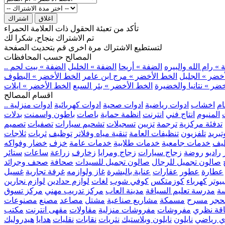
اغلاق
اشتراك
تأكد من تعبئة الحقول ذات العلامة الحمراء
تم الاشتراك بنجاح, شكرا لك
لتستطيع الاشتراك مرة اخرى قم بتحديث الصفحة
المصالح حسب المحافظات
» رام الله والبيره
الضفة » أريحا
الضفة » الخليل
الضفة » بيت لحم
خضر » الجليل
الخط الأخضر » مرج ابن عامر
الخط الأخضر » البطوف
ضر » نتانيا والخضيرة
الخط الأخضر » بئر السبع
الخط الأخضر » ايلات
اقسام المصالح
ام
اخشاب
ادوات رياضية
ادوات صحية
ادوات كهربائية
ادوات منزلية
المنيوم
انتاج فني
انترنت
انظمة حماية
باصات
باطون واسمنت
بدلات
تدفئة مركزية
ترجمة
تزيين
تسجيلات
تشحيم سيارات
تصفيات
تصميم
بريد
تلفزيون
تنظيفات العامة
تنقية مياه وفلاتر
توظيف
ثريات
ثلاجات
يف
خدمات جامعية
خدمات طلابية
خدمات عامة
خزف
خضار وفواكه
راديو
روضة
زجاج سيارات
زجاج ومرايا
زخارف
زراعة
ساعات
ستائر
صالون تجميل للرجال
صالون تجميل للسيدات
صحافة
صحف وجرائد
عطارة
عطور
عقارات
عناية بالبشرة
غاز ولوازمه
غرفة تجارية
غسيل
يوتر
كهرباء
كوزمتكس
كوفي شوب
لغات
لوازم حدادين
لوازم نجارين
ة
مدرسة تعليم السياقة
مدينة العاب
مركز تدريب مهني
مركز تسوق
حجر
مسرح
مسمكة
مشاريع صناعية
مشتل
مصاعد
مصنع
مصنوعات
اقة نظري
مفروشات
مفروشات منزلية
مقاولات
مقهى انترنت
مكتب
ي رياضي
نايلون
نايلون وبلاستيك
نثريات
نقابات
نقليات
هدايا
هيدروليك