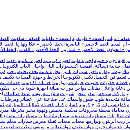
ضفة » نابلس
الضفة » طولكرم
الضفة » قلقيلية
الضفة » سلفيت
الضفة 
 أم الفحم
الخط الأخضر » الناصرة
الخط الأخضر » عكا ونهاريا
الخط الأ
ر » الجولان
الخط الأخضر » الشارون
الخط الأخضر » القدس
الخط الأخ
مراقبة
اجهزة خلوية
اجهزة طبية
اجهزة كهربائية
اجهزة مكتبية
احذية
اخت
مال صحية (سباكة)
اقمشة
اكسسوارات
البان واجبان
العاب
الكترونيات
بنك
بوظة
بيطرة
تاجير سيارات
تامين
تجارة عامة
تحف
تخليص جمركي
ف
تعليم فن التجميل
تكسي
تكنولوجيا الخرائط واجهزة المساحة
تكييف وت
حضانة
حفريات
حلويات
حيوانات ولوازمها
خدمات اكاديمية
خدمات تنظ
ن
دعاية واعلان
دهانات
دواجن
دورات صيانة اجهزة خلوية
دي جي
ديكور
رماركت
سياحة وسفر
شحن
شروات
شقق مفروشة
شنط
صالة افراح
اقة متجددة
طوب
طيور واسماك
عدد صناعية
عزل
عصائر ومرطبات
ة
قطع سيارات
كراج
كرميد
كسارة
كمال اجسام
كماليات السيارات
كمب
ن
محاماة
محطة محروقات
محكمة
محمص وقهوة
مخبز
مخرطة
مدرس
ت صالونات
مستلزمات صناعية
مستلزمات طبية
مستلزمات مصانع ال
 زيت الزيتون ولوازمها
معدات
معدات ثقيلة
معرض سيارات
معلم سي
اد بناء
مواد تجميل
مواد تنظيف
مواد غذائية
موسيقى
ميكنة صناعية
ناد