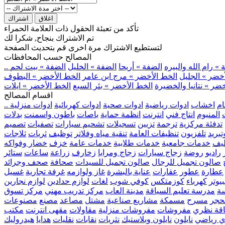
اغلاق
اشتراك
تأكد من تعبئة الحقول ذات العلامة الحمراء
تم الاشتراك بنجاح, شكرا لك
لتستطيع الاشتراك مرة اخرى قم بتحديث الصفحة
المصالح حسب المحافظات
» رام الله والبيره
الضفة » أريحا
الضفة » الخليل
الضفة » بيت لحم
خضر » الجليل
الخط الأخضر » مرج ابن عامر
الخط الأخضر » البطوف
ضر » نتانيا والخضيرة
الخط الأخضر » بئر السبع
الخط الأخضر » ايلات
اقسام المصالح
ام
اخشاب
ادوات رياضية
ادوات صحية
ادوات كهربائية
ادوات منزلية
المنيوم
انتاج فني
انترنت
انظمة حماية
باصات
باطون واسمنت
بدلات
تدفئة مركزية
ترجمة
تزيين
تسجيلات
تشحيم سيارات
تصفيات
تصميم
بريد
تلفزيون
تنظيفات العامة
تنقية مياه وفلاتر
توظيف
ثريات
ثلاجات
يف
خدمات جامعية
خدمات طلابية
خدمات عامة
خزف
خضار وفواكه
راديو
روضة
زجاج سيارات
زجاج ومرايا
زخارف
زراعة
ساعات
ستائر
صالون تجميل للرجال
صالون تجميل للسيدات
صحافة
صحف وجرائد
عطارة
عطور
عقارات
عناية بالبشرة
غاز ولوازمه
غرفة تجارية
غسيل
يوتر
كهرباء
كوزمتكس
كوفي شوب
لغات
لوازم حدادين
لوازم نجارين
ة
مدرسة تعليم السياقة
مدينة العاب
مركز تدريب مهني
مركز تسوق
حجر
مسرح
مسمكة
مشاريع صناعية
مشتل
مصاعد
مصنع
مصنوعات
اقة نظري
مفروشات
مفروشات منزلية
مقاولات
مقهى انترنت
مكتب
ي رياضي
نايلون
نايلون وبلاستيك
نثريات
نقابات
نقليات
هدايا
هيدروليك