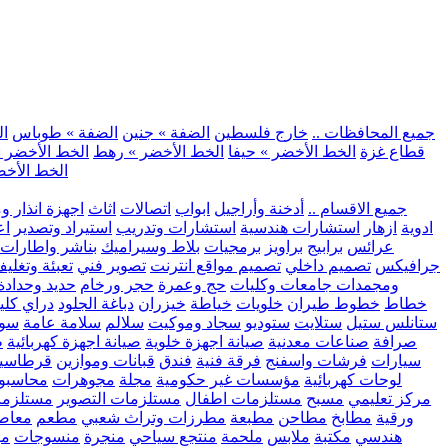
.. جميع المحافظات ..
خارج فلسطين
الضفة » جنين
الضفة » طوباس
ال
قطاع غزة
الخط الأخضر » حيفا
الخط الأخضر » رهط
الخط الأخضر »
الخط الأخض
.. جميع الاقسام ..
أدخنة وأراجيل
ابواب
اتصالات
اثاث
اجهزة انذار و
ادوية
ازهار
استشارات هندسية
استشارات وتدريب
استيراد وتصدير
اع
عرائس
برابيج
براويز
برمجيات
بلاط وسيراميك
بناشر واطارات
جرافيكس
تصميم داخلي
تصميم مواقع انترنت
تصوير فني
تعبئة وتغلي
ومجمدات
جامعات وكليات
حج وعمرة
حجر ورخام
حديد وحدادة
خطاط
خطوط طيران
خلويات
خياطة
خيزران
دباغة الجلود
دراي كلي
ستانلس ستيل
ستلايت
ستوديو
سجاد وموكيت
سلالم
سلامة عامة
سوب
صرافة
صناعات معدنية
صيانة اجهزة خلوية
صيانة اجهزة كهربائية
ط
سيارات
فرشات واسفنج
فرقة فنية
فندق
قبانات وموازين
قرطاسي
لوحات كهربائية
مؤسسات غير حكومية
مجلة
مجوهرات
محاسبو
مركز تعليمي
مسبح
مستلزمات اطفال
مستلزمات التصوير
مستلزما
ورقية
مطابخ
مطاحن
مطبعة
مطرزات وتراث شعبي
مطعم
معاصر
هندسي
مكتبة
ملابس
ملحمة
منتجع سياحي
منجرة
منسوجات
مو