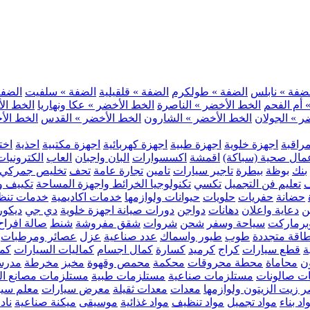
ضفة » نابلس
الضفة » طولكرم
الضفة » قلقيلية
الضفة » سلفيت
الضفة 
 أم الفحم
الخط الأخضر » الناصرة
الخط الأخضر » عكا ونهاريا
الخط الأ
ر » الجولان
الخط الأخضر » الشارون
الخط الأخضر » القدس
الخط الأخ
مراقبة
اجهزة خلوية
اجهزة طبية
اجهزة كهربائية
اجهزة مكتبية
احذية
اخت
مال صحية (سباكة)
اقمشة
اكسسوارات
البان واجبان
العاب
الكترونيات
بنك
بوظة
بيطرة
تاجير سيارات
تامين
تجارة عامة
تحف
تخليص جمركي
ف
تعليم فن التجميل
تكسي
تكنولوجيا الخرائط واجهزة المساحة
تكييف وت
حضانة
حفريات
حلويات
حيوانات ولوازمها
خدمات اكاديمية
خدمات تنظ
ن
دعاية واعلان
دهانات
دواجن
دورات صيانة اجهزة خلوية
دي جي
ديكور
رماركت
سياحة وسفر
شحن
شروات
شقق مفروشة
شنط
صالة افراح
اقة متجددة
طوب
طيور واسماك
عدد صناعية
عزل
عصائر ومرطبات
ة
قطع سيارات
كراج
كرميد
كسارة
كمال اجسام
كماليات السيارات
كمب
ن
محاماة
محطة محروقات
محكمة
محمص وقهوة
مخبز
مخرطة
مدرس
ت صالونات
مستلزمات صناعية
مستلزمات طبية
مستلزمات مصانع ال
 زيت الزيتون ولوازمها
معدات
معدات ثقيلة
معرض سيارات
معلم سي
اد بناء
مواد تجميل
مواد تنظيف
مواد غذائية
موسيقى
ميكنة صناعية
ناد