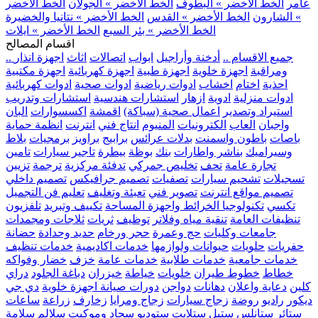
عامر
الخط الأخضر » البطوف
الخط الأخضر » الجولان
الخط الأخضر
» الشارون
الخط الأخضر » القدس
الخط الأخضر » نتانيا والخضيرة
الخط الأخضر » بئر السبع
الخط الأخضر » ايلات
اقسام المصالح
.. جميع الاقسام ..
أدخنة وأراجيل
ابواب
اتصالات
اثاث
اجهزة انذار
ومراقبة
اجهزة خلوية
اجهزة طبية
اجهزة كهربائية
اجهزة مكتبية
احذية
اختام
اخشاب
ادوات رياضية
ادوات صحية
ادوات كهربائية
ادوات منزلية
ادوية
ازهار
استشارات هندسية
استشارات وتدريب
استيراد وتصدير
اعمال صحية (سباكة)
اقمشة
اكسسوارات
البان
واجبان
العاب
الكترونيات
المنيوم
انتاج فني
انترنت
انظمة حماية
باصات
باطون واسمنت
بدلات عرائس
برابيج
براويز
برمجيات
بلاط
وسيراميك
بناشر واطارات
بنك
بوظة
بيطرة
تاجير سيارات
تامين
تجارة عامة
تحف
تخليص جمركي
تدفئة مركزية
ترجمة
تزيين
تسجيلات
تشحيم سيارات
تصفيات
تصميم جرافيكس
تصميم داخلي
تصميم مواقع انترنت
تصوير فني
تعبئة وتغليف
تعليم فن التجميل
تكسي
تكنولوجيا الخرائط واجهزة المساحة
تكييف وتبريد
تلفزيون
تنظيفات العامة
تنقية مياه وفلاتر
توظيف
ثريات
ثلاجات ومجمدات
جامعات وكليات
حج وعمرة
حجر ورخام
حديد وحدادة
حضانة
حفريات
حلويات
حيوانات ولوازمها
خدمات اكاديمية
خدمات تنظيف
خدمات جامعية
خدمات طلابية
خدمات عامة
خزف
خضار وفواكه
خطاط
خطوط طيران
خلويات
خياطة
خيزران
دباغة الجلود
دراي
كلين
دعاية واعلان
دهانات
دواجن
دورات صيانة اجهزة خلوية
دي جي
ديكور
راديو
روضة
زجاج سيارات
زجاج ومرايا
زخارف
زراعة
ساعات
ستائر
ستانلس ستيل
ستلايت
ستوديو
سجاد وموكيت
سلالم
سلامة