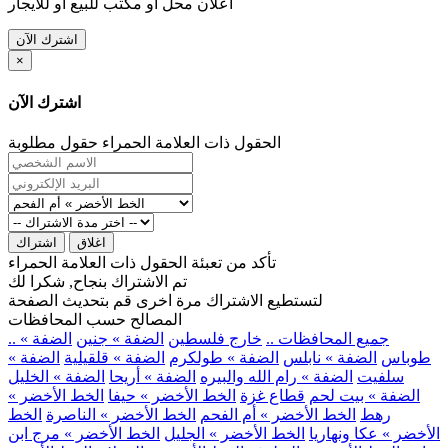
اعلان محل او مكتب للبيع او للايجار
اشترك الآن
×
اشترك الآن
الحقول ذات العلامة الحمراء حقول مطلوبة
اغلاق
اشتراك
تأكد من تعبئة الحقول ذات العلامة الحمراء
تم الاشتراك بنجاح, شكرا لك
لتستطيع الاشتراك مرة اخرى قم بتحديث الصفحة
المصالح حسب المحافظات
.. جميع المحافظات ..
خارج فلسطين
الضفة » جنين
الضفة »
طوباس
الضفة » نابلس
الضفة » طولكرم
الضفة » قلقيلية
الضفة »
سلفيت
الضفة » رام الله والبيره
الضفة » أريحا
الضفة » الخليل
الضفة » بيت لحم
قطاع غزة
الخط الأخضر » حيفا
الخط الأخضر »
رهط
الخط الأخضر » أم الفحم
الخط الأخضر » الناصرة
الخط
الأخضر » عكا ونهاريا
الخط الأخضر » الجليل
الخط الأخضر » مرج ابن