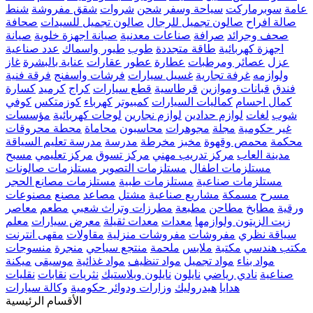
عامة
سوبرماركت
سياحة وسفر
شحن
شروات
شقق مفروشة
شنط
صالة افراح
صالون تجميل للرجال
صالون تجميل للسيدات
صحافة
صحف وجرائد
صرافة
صناعات معدنية
صيانة اجهزة خلوية
صيانة
اجهزة كهربائية
طاقة متجددة
طوب
طيور واسماك
عدد صناعية
عزل
عصائر ومرطبات
عطارة
عطور
عقارات
عناية بالبشرة
غاز
ولوازمه
غرفة تجارية
غسيل سيارات
فرشات واسفنج
فرقة فنية
فندق
قبانات وموازين
قرطاسية
قطع سيارات
كراج
كرميد
كسارة
كمال اجسام
كماليات السيارات
كمبيوتر
كهرباء
كوزمتكس
كوفي
شوب
لغات
لوازم حدادين
لوازم نجارين
لوحات كهربائية
مؤسسات
غير حكومية
مجلة
مجوهرات
محاسبون
محاماة
محطة محروقات
محكمة
محمص وقهوة
مخبز
مخرطة
مدرسة
مدرسة تعليم السياقة
مدينة العاب
مركز تدريب مهني
مركز تسوق
مركز تعليمي
مسبح
مستلزمات اطفال
مستلزمات التصوير
مستلزمات صالونات
مستلزمات صناعية
مستلزمات طبية
مستلزمات مصانع الحجر
مسرح
مسمكة
مشاريع صناعية
مشتل
مصاعد
مصنع
مصنوعات
ورقية
مطابخ
مطاحن
مطبعة
مطرزات وتراث شعبي
مطعم
معاصر
زيت الزيتون ولوازمها
معدات
معدات ثقيلة
معرض سيارات
معلم
سياقة نظري
مفروشات
مفروشات منزلية
مقاولات
مقهى انترنت
مكتب هندسي
مكتبة
ملابس
ملحمة
منتجع سياحي
منجرة
منسوجات
مواد بناء
مواد تجميل
مواد تنظيف
مواد غذائية
موسيقى
ميكنة
صناعية
نادي رياضي
نايلون
نايلون وبلاستيك
نثريات
نقابات
نقليات
هدايا
هيدروليك
وزارات ودوائر حكومية
وكالة سيارات
الأقسام الرئيسية