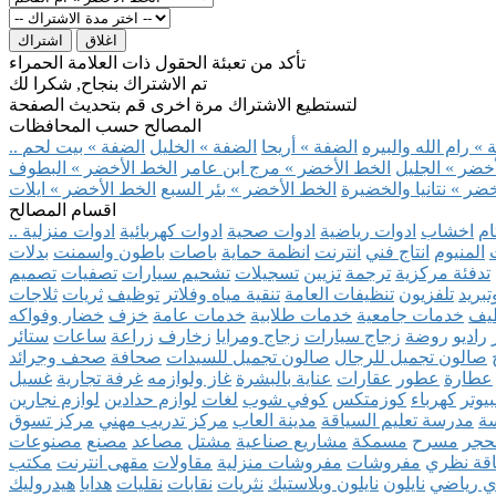
اغلاق
اشتراك
تأكد من تعبئة الحقول ذات العلامة الحمراء
تم الاشتراك بنجاح, شكرا لك
لتستطيع الاشتراك مرة اخرى قم بتحديث الصفحة
المصالح حسب المحافظات
» رام الله والبيره
الضفة » أريحا
الضفة » الخليل
الضفة » بيت لحم
خضر » الجليل
الخط الأخضر » مرج ابن عامر
الخط الأخضر » البطوف
ضر » نتانيا والخضيرة
الخط الأخضر » بئر السبع
الخط الأخضر » ايلات
اقسام المصالح
ام
اخشاب
ادوات رياضية
ادوات صحية
ادوات كهربائية
ادوات منزلية
المنيوم
انتاج فني
انترنت
انظمة حماية
باصات
باطون واسمنت
بدلات
تدفئة مركزية
ترجمة
تزيين
تسجيلات
تشحيم سيارات
تصفيات
تصميم
بريد
تلفزيون
تنظيفات العامة
تنقية مياه وفلاتر
توظيف
ثريات
ثلاجات
يف
خدمات جامعية
خدمات طلابية
خدمات عامة
خزف
خضار وفواكه
راديو
روضة
زجاج سيارات
زجاج ومرايا
زخارف
زراعة
ساعات
ستائر
صالون تجميل للرجال
صالون تجميل للسيدات
صحافة
صحف وجرائد
عطارة
عطور
عقارات
عناية بالبشرة
غاز ولوازمه
غرفة تجارية
غسيل
يوتر
كهرباء
كوزمتكس
كوفي شوب
لغات
لوازم حدادين
لوازم نجارين
ة
مدرسة تعليم السياقة
مدينة العاب
مركز تدريب مهني
مركز تسوق
حجر
مسرح
مسمكة
مشاريع صناعية
مشتل
مصاعد
مصنع
مصنوعات
اقة نظري
مفروشات
مفروشات منزلية
مقاولات
مقهى انترنت
مكتب
ي رياضي
نايلون
نايلون وبلاستيك
نثريات
نقابات
نقليات
هدايا
هيدروليك