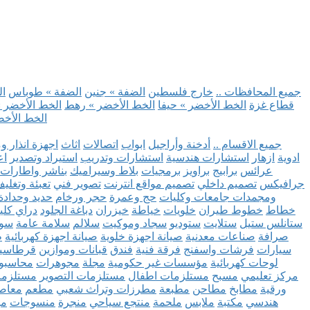
.. جميع المحافظات ..
خارج فلسطين
الضفة » جنين
الضفة » طوباس
ال
قطاع غزة
الخط الأخضر » حيفا
الخط الأخضر » رهط
الخط الأخضر »
الخط الأخض
.. جميع الاقسام ..
أدخنة وأراجيل
ابواب
اتصالات
اثاث
اجهزة انذار و
ادوية
ازهار
استشارات هندسية
استشارات وتدريب
استيراد وتصدير
اع
عرائس
برابيج
براويز
برمجيات
بلاط وسيراميك
بناشر واطارات
جرافيكس
تصميم داخلي
تصميم مواقع انترنت
تصوير فني
تعبئة وتغلي
ومجمدات
جامعات وكليات
حج وعمرة
حجر ورخام
حديد وحدادة
خطاط
خطوط طيران
خلويات
خياطة
خيزران
دباغة الجلود
دراي كلي
ستانلس ستيل
ستلايت
ستوديو
سجاد وموكيت
سلالم
سلامة عامة
سوب
صرافة
صناعات معدنية
صيانة اجهزة خلوية
صيانة اجهزة كهربائية
ط
سيارات
فرشات واسفنج
فرقة فنية
فندق
قبانات وموازين
قرطاسي
لوحات كهربائية
مؤسسات غير حكومية
مجلة
مجوهرات
محاسبو
مركز تعليمي
مسبح
مستلزمات اطفال
مستلزمات التصوير
مستلزما
ورقية
مطابخ
مطاحن
مطبعة
مطرزات وتراث شعبي
مطعم
معاصر
هندسي
مكتبة
ملابس
ملحمة
منتجع سياحي
منجرة
منسوجات
مو