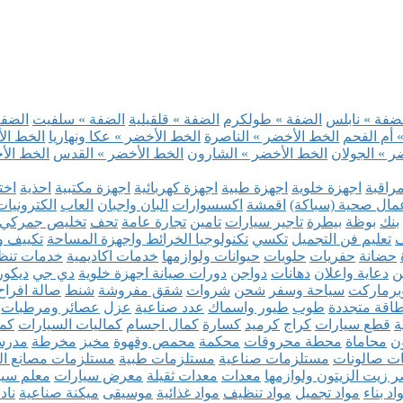
ضفة » نابلس
الضفة » طولكرم
الضفة » قلقيلية
الضفة » سلفيت
الضفة 
 أم الفحم
الخط الأخضر » الناصرة
الخط الأخضر » عكا ونهاريا
الخط الأ
ر » الجولان
الخط الأخضر » الشارون
الخط الأخضر » القدس
الخط الأخ
مراقبة
اجهزة خلوية
اجهزة طبية
اجهزة كهربائية
اجهزة مكتبية
احذية
اخت
مال صحية (سباكة)
اقمشة
اكسسوارات
البان واجبان
العاب
الكترونيات
بنك
بوظة
بيطرة
تاجير سيارات
تامين
تجارة عامة
تحف
تخليص جمركي
ف
تعليم فن التجميل
تكسي
تكنولوجيا الخرائط واجهزة المساحة
تكييف وت
حضانة
حفريات
حلويات
حيوانات ولوازمها
خدمات اكاديمية
خدمات تنظ
ن
دعاية واعلان
دهانات
دواجن
دورات صيانة اجهزة خلوية
دي جي
ديكور
رماركت
سياحة وسفر
شحن
شروات
شقق مفروشة
شنط
صالة افراح
اقة متجددة
طوب
طيور واسماك
عدد صناعية
عزل
عصائر ومرطبات
ة
قطع سيارات
كراج
كرميد
كسارة
كمال اجسام
كماليات السيارات
كمب
ن
محاماة
محطة محروقات
محكمة
محمص وقهوة
مخبز
مخرطة
مدرس
ت صالونات
مستلزمات صناعية
مستلزمات طبية
مستلزمات مصانع ال
 زيت الزيتون ولوازمها
معدات
معدات ثقيلة
معرض سيارات
معلم سي
اد بناء
مواد تجميل
مواد تنظيف
مواد غذائية
موسيقى
ميكنة صناعية
ناد