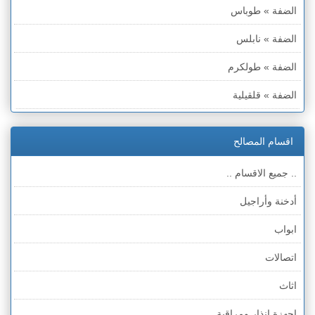
الضفة » طوباس
الضفة » نابلس
الضفة » طولكرم
الضفة » قلقيلية
الضفة » سلفيت
اقسام المصالح
الضفة » رام الله والبيره
.. جميع الاقسام ..
الضفة » أريحا
أدخنة وأراجيل
الضفة » الخليل
ابواب
الضفة » بيت لحم
اتصالات
قطاع غزة
اثاث
الخط الأخضر » حيفا
اجهزة انذار ومراقبة