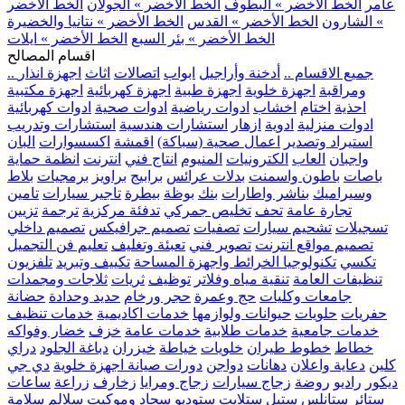
عامر
الخط الأخضر » البطوف
الخط الأخضر » الجولان
الخط الأخضر
» الشارون
الخط الأخضر » القدس
الخط الأخضر » نتانيا والخضيرة
الخط الأخضر » بئر السبع
الخط الأخضر » ايلات
اقسام المصالح
.. جميع الاقسام ..
أدخنة وأراجيل
ابواب
اتصالات
اثاث
اجهزة انذار
ومراقبة
اجهزة خلوية
اجهزة طبية
اجهزة كهربائية
اجهزة مكتبية
احذية
اختام
اخشاب
ادوات رياضية
ادوات صحية
ادوات كهربائية
ادوات منزلية
ادوية
ازهار
استشارات هندسية
استشارات وتدريب
استيراد وتصدير
اعمال صحية (سباكة)
اقمشة
اكسسوارات
البان
واجبان
العاب
الكترونيات
المنيوم
انتاج فني
انترنت
انظمة حماية
باصات
باطون واسمنت
بدلات عرائس
برابيج
براويز
برمجيات
بلاط
وسيراميك
بناشر واطارات
بنك
بوظة
بيطرة
تاجير سيارات
تامين
تجارة عامة
تحف
تخليص جمركي
تدفئة مركزية
ترجمة
تزيين
تسجيلات
تشحيم سيارات
تصفيات
تصميم جرافيكس
تصميم داخلي
تصميم مواقع انترنت
تصوير فني
تعبئة وتغليف
تعليم فن التجميل
تكسي
تكنولوجيا الخرائط واجهزة المساحة
تكييف وتبريد
تلفزيون
تنظيفات العامة
تنقية مياه وفلاتر
توظيف
ثريات
ثلاجات ومجمدات
جامعات وكليات
حج وعمرة
حجر ورخام
حديد وحدادة
حضانة
حفريات
حلويات
حيوانات ولوازمها
خدمات اكاديمية
خدمات تنظيف
خدمات جامعية
خدمات طلابية
خدمات عامة
خزف
خضار وفواكه
خطاط
خطوط طيران
خلويات
خياطة
خيزران
دباغة الجلود
دراي
كلين
دعاية واعلان
دهانات
دواجن
دورات صيانة اجهزة خلوية
دي جي
ديكور
راديو
روضة
زجاج سيارات
زجاج ومرايا
زخارف
زراعة
ساعات
ستائر
ستانلس ستيل
ستلايت
ستوديو
سجاد وموكيت
سلالم
سلامة