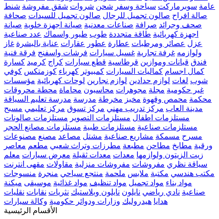
عامة
سوبرماركت
سياحة وسفر
شحن
شروات
شقق مفروشة
شنط
صالة افراح
صالون تجميل للرجال
صالون تجميل للسيدات
صحافة
صحف وجرائد
صرافة
صناعات معدنية
صيانة اجهزة خلوية
صيانة
اجهزة كهربائية
طاقة متجددة
طوب
طيور واسماك
عدد صناعية
عزل
عصائر ومرطبات
عطارة
عطور
عقارات
عناية بالبشرة
غاز
ولوازمه
غرفة تجارية
غسيل سيارات
فرشات واسفنج
فرقة فنية
فندق
قبانات وموازين
قرطاسية
قطع سيارات
كراج
كرميد
كسارة
كمال اجسام
كماليات السيارات
كمبيوتر
كهرباء
كوزمتكس
كوفي
شوب
لغات
لوازم حدادين
لوازم نجارين
لوحات كهربائية
مؤسسات
غير حكومية
مجلة
مجوهرات
محاسبون
محاماة
محطة محروقات
محكمة
محمص وقهوة
مخبز
مخرطة
مدرسة
مدرسة تعليم السياقة
مدينة العاب
مركز تدريب مهني
مركز تسوق
مركز تعليمي
مسبح
مستلزمات اطفال
مستلزمات التصوير
مستلزمات صالونات
مستلزمات صناعية
مستلزمات طبية
مستلزمات مصانع الحجر
مسرح
مسمكة
مشاريع صناعية
مشتل
مصاعد
مصنع
مصنوعات
ورقية
مطابخ
مطاحن
مطبعة
مطرزات وتراث شعبي
مطعم
معاصر
زيت الزيتون ولوازمها
معدات
معدات ثقيلة
معرض سيارات
معلم
سياقة نظري
مفروشات
مفروشات منزلية
مقاولات
مقهى انترنت
مكتب هندسي
مكتبة
ملابس
ملحمة
منتجع سياحي
منجرة
منسوجات
مواد بناء
مواد تجميل
مواد تنظيف
مواد غذائية
موسيقى
ميكنة
صناعية
نادي رياضي
نايلون
نايلون وبلاستيك
نثريات
نقابات
نقليات
هدايا
هيدروليك
وزارات ودوائر حكومية
وكالة سيارات
الأقسام الرئيسية