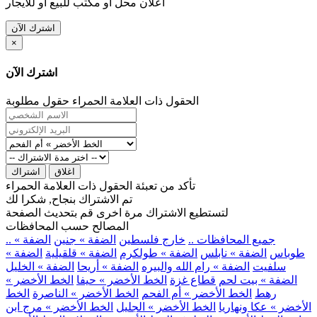
اعلان محل او مكتب للبيع او للايجار
اشترك الآن
×
اشترك الآن
الحقول ذات العلامة الحمراء حقول مطلوبة
اغلاق
اشتراك
تأكد من تعبئة الحقول ذات العلامة الحمراء
تم الاشتراك بنجاح, شكرا لك
لتستطيع الاشتراك مرة اخرى قم بتحديث الصفحة
المصالح حسب المحافظات
.. جميع المحافظات ..
خارج فلسطين
الضفة » جنين
الضفة »
طوباس
الضفة » نابلس
الضفة » طولكرم
الضفة » قلقيلية
الضفة »
سلفيت
الضفة » رام الله والبيره
الضفة » أريحا
الضفة » الخليل
الضفة » بيت لحم
قطاع غزة
الخط الأخضر » حيفا
الخط الأخضر »
رهط
الخط الأخضر » أم الفحم
الخط الأخضر » الناصرة
الخط
الأخضر » عكا ونهاريا
الخط الأخضر » الجليل
الخط الأخضر » مرج ابن