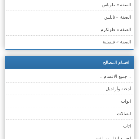
الضفة » طوباس
الضفة » نابلس
الضفة » طولكرم
الضفة » قلقيلية
الضفة » سلفيت
اقسام المصالح
الضفة » رام الله والبيره
.. جميع الاقسام ..
الضفة » أريحا
أدخنة وأراجيل
الضفة » الخليل
ابواب
الضفة » بيت لحم
اتصالات
قطاع غزة
اثاث
الخط الأخضر » حيفا
اجهزة انذار ومراقبة