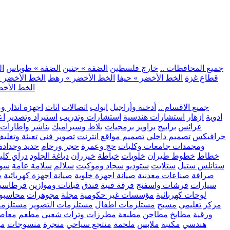
.. جميع المحافظات ..
خارج فلسطين
الضفة » جنين
الضفة » طوباس
ال
قطاع غزة
الخط الأخضر » حيفا
الخط الأخضر » رهط
الخط الأخضر »
الخط الأخض
.. جميع الاقسام ..
أدخنة وأراجيل
ابواب
اتصالات
اثاث
اجهزة انذار و
ادوية
ازهار
استشارات هندسية
استشارات وتدريب
استيراد وتصدير
اع
عرائس
برابيج
براويز
برمجيات
بلاط وسيراميك
بناشر واطارات
جرافيكس
تصميم داخلي
تصميم مواقع انترنت
تصوير فني
تعبئة وتغلي
ومجمدات
جامعات وكليات
حج وعمرة
حجر ورخام
حديد وحدادة
خطاط
خطوط طيران
خلويات
خياطة
خيزران
دباغة الجلود
دراي كلي
ستانلس ستيل
ستلايت
ستوديو
سجاد وموكيت
سلالم
سلامة عامة
سوب
صرافة
صناعات معدنية
صيانة اجهزة خلوية
صيانة اجهزة كهربائية
ط
سيارات
فرشات واسفنج
فرقة فنية
فندق
قبانات وموازين
قرطاسي
لوحات كهربائية
مؤسسات غير حكومية
مجلة
مجوهرات
محاسبو
مركز تعليمي
مسبح
مستلزمات اطفال
مستلزمات التصوير
مستلزما
ورقية
مطابخ
مطاحن
مطبعة
مطرزات وتراث شعبي
مطعم
معاصر
هندسي
مكتبة
ملابس
ملحمة
منتجع سياحي
منجرة
منسوجات
مو