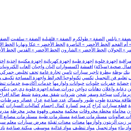
ضفة » نابلس
الضفة » طولكرم
الضفة » قلقيلية
الضفة » سلفيت
الضفة 
 أم الفحم
الخط الأخضر » الناصرة
الخط الأخضر » عكا ونهاريا
الخط الأ
ر » الجولان
الخط الأخضر » الشارون
الخط الأخضر » القدس
الخط الأخ
مراقبة
اجهزة خلوية
اجهزة طبية
اجهزة كهربائية
اجهزة مكتبية
احذية
اخت
مال صحية (سباكة)
اقمشة
اكسسوارات
البان واجبان
العاب
الكترونيات
بنك
بوظة
بيطرة
تاجير سيارات
تامين
تجارة عامة
تحف
تخليص جمركي
ف
تعليم فن التجميل
تكسي
تكنولوجيا الخرائط واجهزة المساحة
تكييف وت
حضانة
حفريات
حلويات
حيوانات ولوازمها
خدمات اكاديمية
خدمات تنظ
ن
دعاية واعلان
دهانات
دواجن
دورات صيانة اجهزة خلوية
دي جي
ديكور
رماركت
سياحة وسفر
شحن
شروات
شقق مفروشة
شنط
صالة افراح
اقة متجددة
طوب
طيور واسماك
عدد صناعية
عزل
عصائر ومرطبات
ة
قطع سيارات
كراج
كرميد
كسارة
كمال اجسام
كماليات السيارات
كمب
ن
محاماة
محطة محروقات
محكمة
محمص وقهوة
مخبز
مخرطة
مدرس
ت صالونات
مستلزمات صناعية
مستلزمات طبية
مستلزمات مصانع ال
 زيت الزيتون ولوازمها
معدات
معدات ثقيلة
معرض سيارات
معلم سي
اد بناء
مواد تجميل
مواد تنظيف
مواد غذائية
موسيقى
ميكنة صناعية
ناد