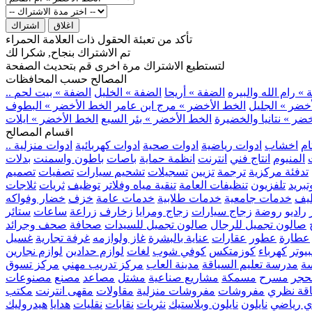
اغلاق
اشتراك
تأكد من تعبئة الحقول ذات العلامة الحمراء
تم الاشتراك بنجاح, شكرا لك
لتستطيع الاشتراك مرة اخرى قم بتحديث الصفحة
المصالح حسب المحافظات
» رام الله والبيره
الضفة » أريحا
الضفة » الخليل
الضفة » بيت لحم
خضر » الجليل
الخط الأخضر » مرج ابن عامر
الخط الأخضر » البطوف
ضر » نتانيا والخضيرة
الخط الأخضر » بئر السبع
الخط الأخضر » ايلات
اقسام المصالح
ام
اخشاب
ادوات رياضية
ادوات صحية
ادوات كهربائية
ادوات منزلية
المنيوم
انتاج فني
انترنت
انظمة حماية
باصات
باطون واسمنت
بدلات
تدفئة مركزية
ترجمة
تزيين
تسجيلات
تشحيم سيارات
تصفيات
تصميم
بريد
تلفزيون
تنظيفات العامة
تنقية مياه وفلاتر
توظيف
ثريات
ثلاجات
يف
خدمات جامعية
خدمات طلابية
خدمات عامة
خزف
خضار وفواكه
راديو
روضة
زجاج سيارات
زجاج ومرايا
زخارف
زراعة
ساعات
ستائر
صالون تجميل للرجال
صالون تجميل للسيدات
صحافة
صحف وجرائد
عطارة
عطور
عقارات
عناية بالبشرة
غاز ولوازمه
غرفة تجارية
غسيل
يوتر
كهرباء
كوزمتكس
كوفي شوب
لغات
لوازم حدادين
لوازم نجارين
ة
مدرسة تعليم السياقة
مدينة العاب
مركز تدريب مهني
مركز تسوق
حجر
مسرح
مسمكة
مشاريع صناعية
مشتل
مصاعد
مصنع
مصنوعات
اقة نظري
مفروشات
مفروشات منزلية
مقاولات
مقهى انترنت
مكتب
ي رياضي
نايلون
نايلون وبلاستيك
نثريات
نقابات
نقليات
هدايا
هيدروليك