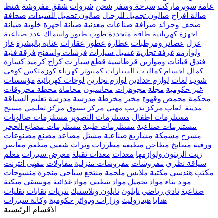
عامة
سوبرماركت
سياحة وسفر
شحن
شروات
شقق مفروشة
شنط
صالة افراح
صالون تجميل للرجال
صالون تجميل للسيدات
صحافة
صحف وجرائد
صرافة
صناعات معدنية
صيانة اجهزة خلوية
صيانة
اجهزة كهربائية
طاقة متجددة
طوب
طيور واسماك
عدد صناعية
عزل
عصائر ومرطبات
عطارة
عطور
عقارات
عناية بالبشرة
غاز
ولوازمه
غرفة تجارية
غسيل سيارات
فرشات واسفنج
فرقة فنية
فندق
قبانات وموازين
قرطاسية
قطع سيارات
كراج
كرميد
كسارة
كمال اجسام
كماليات السيارات
كمبيوتر
كهرباء
كوزمتكس
كوفي
شوب
لغات
لوازم حدادين
لوازم نجارين
لوحات كهربائية
مؤسسات
غير حكومية
مجلة
مجوهرات
محاسبون
محاماة
محطة محروقات
محكمة
محمص وقهوة
مخبز
مخرطة
مدرسة
مدرسة تعليم السياقة
مدينة العاب
مركز تدريب مهني
مركز تسوق
مركز تعليمي
مسبح
مستلزمات اطفال
مستلزمات التصوير
مستلزمات صالونات
مستلزمات صناعية
مستلزمات طبية
مستلزمات مصانع الحجر
مسرح
مسمكة
مشاريع صناعية
مشتل
مصاعد
مصنع
مصنوعات
ورقية
مطابخ
مطاحن
مطبعة
مطرزات وتراث شعبي
مطعم
معاصر
زيت الزيتون ولوازمها
معدات
معدات ثقيلة
معرض سيارات
معلم
سياقة نظري
مفروشات
مفروشات منزلية
مقاولات
مقهى انترنت
مكتب هندسي
مكتبة
ملابس
ملحمة
منتجع سياحي
منجرة
منسوجات
مواد بناء
مواد تجميل
مواد تنظيف
مواد غذائية
موسيقى
ميكنة
صناعية
نادي رياضي
نايلون
نايلون وبلاستيك
نثريات
نقابات
نقليات
هدايا
هيدروليك
وزارات ودوائر حكومية
وكالة سيارات
الأقسام الرئيسية