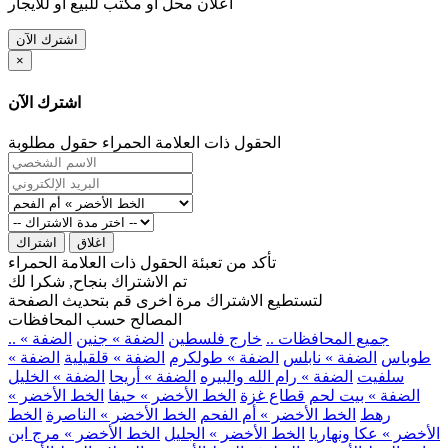
اعلان محل او مكتب للبيع او للايجار
اشترك الآن
×
اشترك الآن
الحقول ذات العلامة الحمراء حقول مطلوبة
اغلاق
اشتراك
تأكد من تعبئة الحقول ذات العلامة الحمراء
تم الاشتراك بنجاح, شكرا لك
لتستطيع الاشتراك مرة اخرى قم بتحديث الصفحة
المصالح حسب المحافظات
.. جميع المحافظات ..
خارج فلسطين
الضفة » جنين
الضفة »
طوباس
الضفة » نابلس
الضفة » طولكرم
الضفة » قلقيلية
الضفة »
سلفيت
الضفة » رام الله والبيره
الضفة » أريحا
الضفة » الخليل
الضفة » بيت لحم
قطاع غزة
الخط الأخضر » حيفا
الخط الأخضر »
رهط
الخط الأخضر » أم الفحم
الخط الأخضر » الناصرة
الخط
الأخضر » عكا ونهاريا
الخط الأخضر » الجليل
الخط الأخضر » مرج ابن