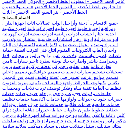
عامر
الخط الأخضر » البطوف
الخط الأخضر » الجولان
الخط الأخضر
» الشارون
الخط الأخضر » القدس
الخط الأخضر » نتانيا والخضيرة
الخط الأخضر » بئر السبع
الخط الأخضر » ايلات
اقسام المصالح
.. جميع الاقسام ..
أدخنة وأراجيل
ابواب
اتصالات
اثاث
اجهزة انذار
ومراقبة
اجهزة خلوية
اجهزة طبية
اجهزة كهربائية
اجهزة مكتبية
احذية
اختام
اخشاب
ادوات رياضية
ادوات صحية
ادوات كهربائية
ادوات منزلية
ادوية
ازهار
استشارات هندسية
استشارات وتدريب
استيراد وتصدير
اعمال صحية (سباكة)
اقمشة
اكسسوارات
البان
واجبان
العاب
الكترونيات
المنيوم
انتاج فني
انترنت
انظمة حماية
باصات
باطون واسمنت
بدلات عرائس
برابيج
براويز
برمجيات
بلاط
وسيراميك
بناشر واطارات
بنك
بوظة
بيطرة
تاجير سيارات
تامين
تجارة عامة
تحف
تخليص جمركي
تدفئة مركزية
ترجمة
تزيين
تسجيلات
تشحيم سيارات
تصفيات
تصميم جرافيكس
تصميم داخلي
تصميم مواقع انترنت
تصوير فني
تعبئة وتغليف
تعليم فن التجميل
تكسي
تكنولوجيا الخرائط واجهزة المساحة
تكييف وتبريد
تلفزيون
تنظيفات العامة
تنقية مياه وفلاتر
توظيف
ثريات
ثلاجات ومجمدات
جامعات وكليات
حج وعمرة
حجر ورخام
حديد وحدادة
حضانة
حفريات
حلويات
حيوانات ولوازمها
خدمات اكاديمية
خدمات تنظيف
خدمات جامعية
خدمات طلابية
خدمات عامة
خزف
خضار وفواكه
خطاط
خطوط طيران
خلويات
خياطة
خيزران
دباغة الجلود
دراي
كلين
دعاية واعلان
دهانات
دواجن
دورات صيانة اجهزة خلوية
دي جي
ديكور
راديو
روضة
زجاج سيارات
زجاج ومرايا
زخارف
زراعة
ساعات
ستائر
ستانلس ستيل
ستلايت
ستوديو
سجاد وموكيت
سلالم
سلامة